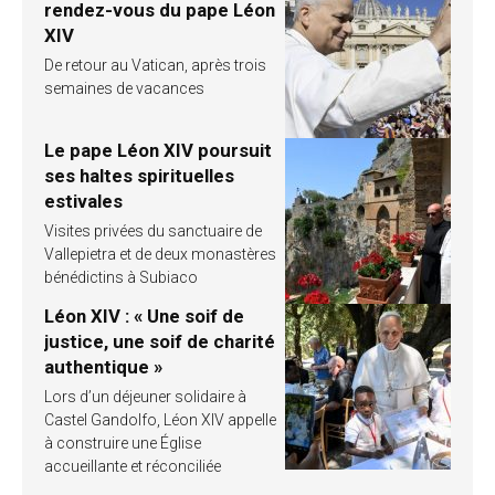
rendez-vous du pape Léon
XIV
De retour au Vatican, après trois
semaines de vacances
Le pape Léon XIV poursuit
ses haltes spirituelles
estivales
Visites privées du sanctuaire de
Vallepietra et de deux monastères
bénédictins à Subiaco
Léon XIV : « Une soif de
justice, une soif de charité
authentique »
Lors d’un déjeuner solidaire à
Castel Gandolfo, Léon XIV appelle
à construire une Église
accueillante et réconciliée