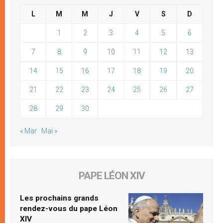
L
M
M
J
V
S
D
1
2
3
4
5
6
7
8
9
10
11
12
13
14
15
16
17
18
19
20
21
22
23
24
25
26
27
28
29
30
« Mar
Mai »
PAPE LÉON XIV
Les prochains grands
rendez-vous du pape Léon
XIV