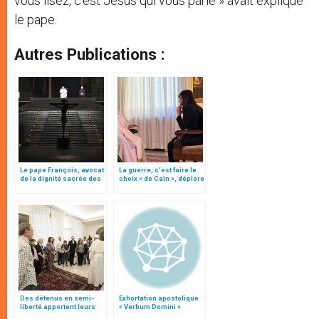
vous lisez, c’est Jésus qui vous parle » avait expliqué
le pape.
Autres Publications :
Le pape François, avocat
La guerre, c’est faire le
de la dignité sacrée des
choix « de Caïn », déplore
personnes détenues
le pape François
Des détenus en semi-
Exhortation apostolique
liberté apportent leurs
« Verbum Domini »
pains au pape François