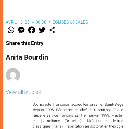
AVRIL 16, 2014 00:00
EGLISES LOCALES
W
M
F
T
S
h
e
a
w
h
a
s
c
i
a
t
s
e
t
r
Share this Entry
s
e
b
t
e
A
n
o
e
p
g
o
r
Anita Bourdin
p
e
k
r
View all articles
Journaliste française accréditée près le Saint-Siège
depuis 1995. Rédactrice en chef de fr.zenit.org. Elle a
lancé le service français Zenit en janvier 1999. Master
en journalisme (Bruxelles). Maîtrise en lettres
classiques (Paris). Habilitation au doctorat en théologie