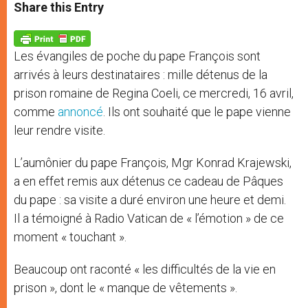
t
s
e
t
r
Share this Entry
s
e
b
t
e
A
n
o
e
p
g
o
r
p
e
k
Les évangiles de poche du pape François sont
r
arrivés à leurs destinataires : mille détenus de la
prison romaine de Regina Coeli, ce mercredi, 16 avril,
comme
annoncé
. Ils ont souhaité que le pape vienne
leur rendre visite.
L’aumônier du pape François, Mgr Konrad Krajewski,
a en effet remis aux détenus ce cadeau de Pâques
du pape : sa visite a duré environ une heure et demi.
Il a témoigné à Radio Vatican de « l’émotion » de ce
moment « touchant ».
Beaucoup ont raconté « les difficultés de la vie en
prison », dont le « manque de vêtements ».