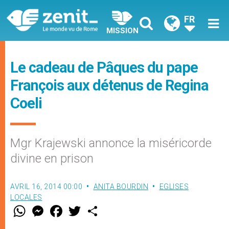
FR
MISSION
Le cadeau de Pâques du pape
François aux détenus de Regina
Coeli
Mgr Krajewski annonce la miséricorde
divine en prison
AVRIL 16, 2014 00:00
ANITA BOURDIN
EGLISES
LOCALES
W
M
F
T
S
h
e
a
w
h
a
s
c
i
a