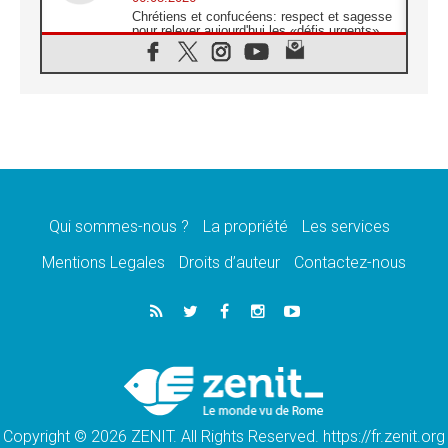
Chrétiens et confucéens: respect et sagesse
pour relever aujourd'hui les «défis urgents»
06.08.2026
À Sainte-Marie-Majeure, la grâce de Dieu
descend encore sur le monde
06.08.2026
Léon XIV aux jeunes d'Assise: «l'Europe et
le monde cherchent en vous de nouveaux
saints»
06.08.2026
À Assise, le cardinal Pizzaballa affirme que
«les chrétiens veulent la paix»
Qui sommes-nous ?
La propriété
Les services
06.08.2026
Mentions Legales
Droits d’auteur
Contactez-nous
Au Mexique, le cardinal Parolin invite à être
aux côtés des marginalisées
06.08.2026
À Assise, le Pape invite les jeunes à
«construire la civilisation de l'amour»
05.08.2026
La visite du Pape en Argentine portera «un
message de paix et de dignité humaine»
Copyright © 2026 ZENIT. All Rights Reserved. https://fr.zenit.org