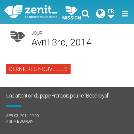
FR
MISSION
JOUR
Avril 3rd, 2014
DERNIÈRES NOUVELLES
Une attention du pape François pour le "Bébé royal"
APR 03, 2014 00:00
ANITA BOURDIN