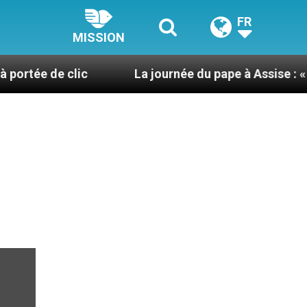
FR
MISSION
 clic
La journée du pape à Assise : « Allons-y ! L