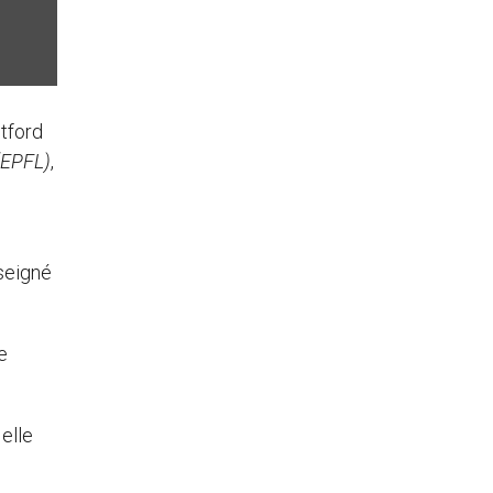
tford
(EPFL)
,
nseigné
e
elle