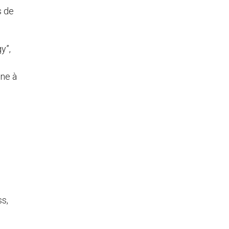
s de
y”,
nne à
ss,