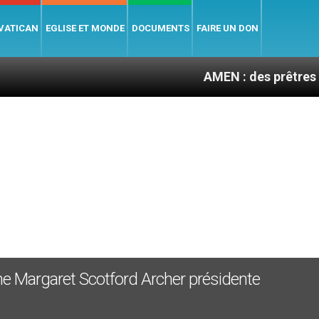
 VATICAN
EGLISE ET MONDE
DOCUMENTS
FAIRE UN DON
AMEN : des prêtres à portée de
e Margaret Scotford Archer présidente