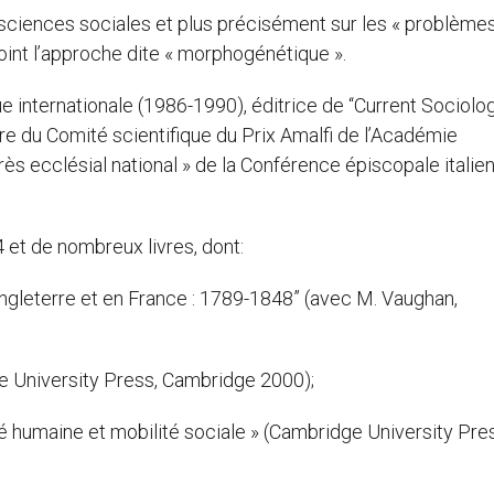
 sciences sociales et plus précisément sur les « problème
oint l’approche dite « morphogénétique ».
ue internationale (1986-1990), éditrice de “Current Sociolog
e du Comité scientifique du Prix Amalfi de l’Académie
rès ecclésial national » de la Conférence épiscopale italie
4 et de nombreux livres, dont:
ngleterre et en France : 1789-1848” (avec M. Vaughan,
e University Press, Cambridge 2000);
ité humaine et mobilité sociale » (Cambridge University Pre