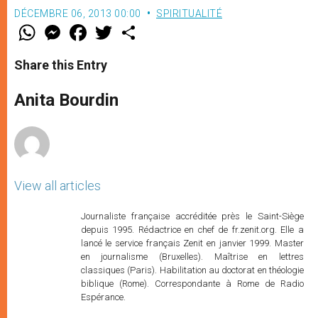
DÉCEMBRE 06, 2013 00:00
SPIRITUALITÉ
W
M
F
T
S
h
e
a
w
h
a
s
c
i
a
t
s
e
t
r
Share this Entry
s
e
b
t
e
A
n
o
e
p
g
o
r
Anita Bourdin
p
e
k
r
View all articles
Journaliste française accréditée près le Saint-Siège
depuis 1995. Rédactrice en chef de fr.zenit.org. Elle a
lancé le service français Zenit en janvier 1999. Master
en journalisme (Bruxelles). Maîtrise en lettres
classiques (Paris). Habilitation au doctorat en théologie
biblique (Rome). Correspondante à Rome de Radio
Espérance.