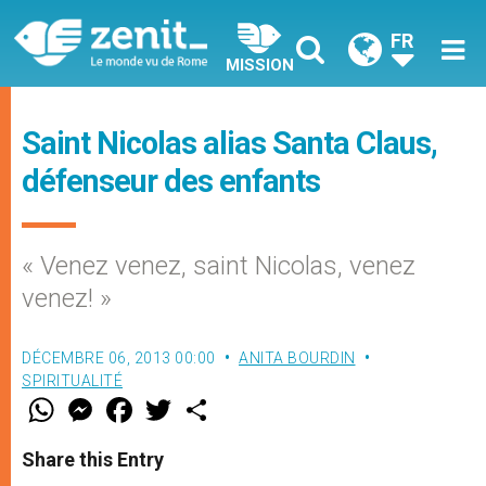
FR
MISSION
Saint Nicolas alias Santa Claus,
défenseur des enfants
« Venez venez, saint Nicolas, venez
venez! »
DÉCEMBRE 06, 2013 00:00
ANITA BOURDIN
SPIRITUALITÉ
W
M
F
T
S
h
e
a
w
h
a
s
c
i
a
t
s
e
t
r
Share this Entry
s
e
b
t
e