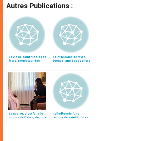
Autres Publications :
La vie de saint Nicolas de
Saint Nicolas de Myre,
Myre, protecteur des
évêque, ami des écoliers
enfants
La guerre, c’est faire le
Italie/Russie: Une
choix « de Caïn », déplore
relique de saint Nicolas
le pape François
remise au patriarche
Alexis II