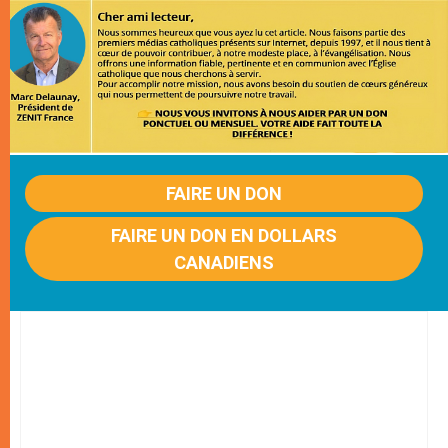
FAIRE UN DON
FAIRE UN DON EN DOLLARS
CANADIENS