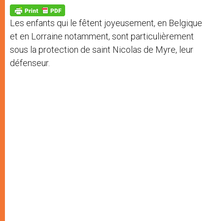
A
n
o
e
p
g
o
r
p
e
k
Les enfants qui le fêtent joyeusement, en Belgique
r
et en Lorraine notamment, sont particulièrement
sous la protection de saint Nicolas de Myre, leur
défenseur.