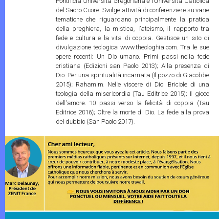
Pontificia Università Gregoriana e l’Università Cattolica
del Sacro Cuore. Svolge attività di conferenziere su varie
tematiche che riguardano principalmente la pratica
della preghiera, la mistica, l’ateismo, il rapporto tra
fede e cultura e la vita di coppia. Gestisce un sito di
divulgazione teologica www.theologhia.com. Tra le sue
opere recenti: Un Dio umano. Primi passi nella fede
cristiana (Edizioni san Paolo 2013); Alla presenza di
Dio. Per una spiritualità incarnata (Il pozzo di Giacobbe
2015); Rahamim. Nelle viscere di Dio. Briciole di una
teologia della misericordia (Tau Editrice 2015); Il gioco
dell'amore. 10 passi verso la felicità di coppia (Tau
Editrice 2016); Oltre la morte di Dio. La fede alla prova
del dubbio (San Paolo 2017).