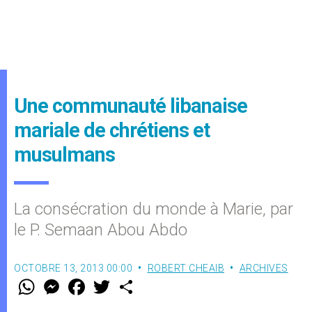
Une communauté libanaise
mariale de chrétiens et
musulmans
La consécration du monde à Marie, par
le P. Semaan Abou Abdo
OCTOBRE 13, 2013 00:00
ROBERT CHEAIB
ARCHIVES
W
M
F
T
S
h
e
a
w
h
a
s
c
i
a