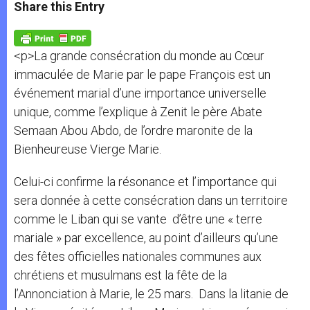
t
s
e
t
r
Share this Entry
s
e
b
t
e
A
n
o
e
p
g
o
r
p
e
k
<p>La grande consécration du monde au Cœur
r
immaculée de Marie par le pape François est un
événement marial d’une importance universelle
unique, comme l’explique à Zenit le père Abate
Semaan Abou Abdo, de l’ordre maronite de la
Bienheureuse Vierge Marie.
Celui-ci confirme la résonance et l’importance qui
sera donnée à cette consécration dans un territoire
comme le Liban qui se vante d’être une « terre
mariale » par excellence, au point d’ailleurs qu’une
des fêtes officielles nationales communes aux
chrétiens et musulmans est la fête de la
l’Annonciation à Marie, le 25 mars. Dans la litanie de