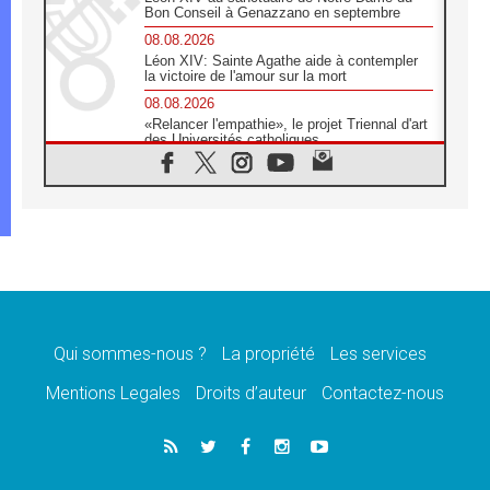
Bon Conseil à Genazzano en septembre
08.08.2026
Léon XIV: Sainte Agathe aide à contempler
la victoire de l'amour sur la mort
08.08.2026
«Relancer l'empathie», le projet Triennal d'art
des Universités catholiques
08.08.2026
Signis 2026, donner la parole aux religieuses
catholiques
08.08.2026
Au Bangladesh, l'Église accompagne les
Dalits sur le chemin de la dignité
07.08.2026
Philippines: le vicariat apostolique de
Calapan devient un diocèse
Qui sommes-nous ?
La propriété
Les services
07.08.2026
Congo-Brazzaville: le 15 août, entre solennité
Mentions Legales
Droits d’auteur
Contactez-nous
de l'Assomption et mémoire nationale
07.08.2026
«La paix commence par l'empathie» estime
le cardinal Parolin
07.08.2026