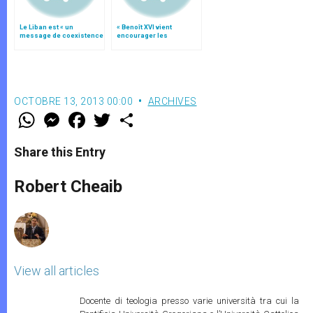
Le Liban est « un
« Benoît XVI vient
message de coexistence
encourager les
pacifique », par le
chrétiens à servir la
général Aoun
concorde »
OCTOBRE 13, 2013 00:00
ARCHIVES
W
M
F
T
S
h
e
a
w
h
a
s
c
i
a
t
s
e
t
r
Share this Entry
s
e
b
t
e
A
n
o
e
p
g
o
r
Robert Cheaib
p
e
k
r
View all articles
Docente di teologia presso varie università tra cui la