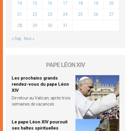
14
15
16
17
18
19
20
21
22
23
24
25
26
27
28
29
30
31
« Sep
Nov »
PAPE LÉON XIV
Les prochains grands
rendez-vous du pape Léon
XIV
De retour au Vatican, après trois
semaines de vacances
Le pape Léon XIV poursuit
ses haltes spirituelles