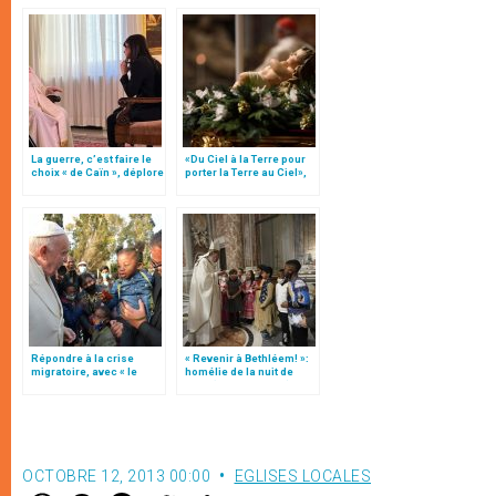
La guerre, c’est faire le
«Du Ciel à la Terre pour
choix « de Caïn », déplore
porter la Terre au Ciel»,
le pape François
par Mgr Francesco Follo
Répondre à la crise
« Revenir à Bethléem! »:
migratoire, avec « le
homélie de la nuit de
style de l’humanité »!
Noël (texte complet)
(texte complet)
OCTOBRE 12, 2013 00:00
EGLISES LOCALES