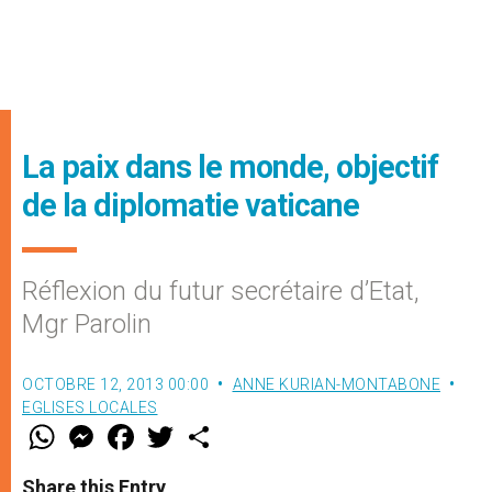
La paix dans le monde, objectif
de la diplomatie vaticane
Réflexion du futur secrétaire d’Etat,
Mgr Parolin
OCTOBRE 12, 2013 00:00
ANNE KURIAN-MONTABONE
EGLISES LOCALES
W
M
F
T
S
h
e
a
w
h
a
s
c
i
a
t
s
e
t
r
Share this Entry