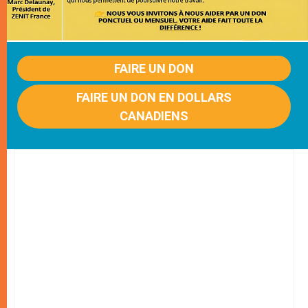
FAIRE UN DON
FAIRE UN DON EN DOLLARS
CANADIENS