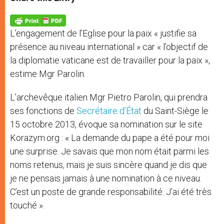
s
e
b
t
e
A
n
o
e
p
g
o
r
p
e
k
L’engagement de l’Eglise pour la paix « justifie sa
r
présence au niveau international » car « l’objectif de
la diplomatie vaticane est de travailler pour la paix »,
estime Mgr Parolin.
L’archevêque italien Mgr Pietro Parolin, qui prendra
ses fonctions de
Secrétaire d’État
du Saint-Siège le
15 octobre 2013, évoque sa nomination sur le site
Korazym.org : « La demande du pape a été pour moi
une surprise. Je savais que mon nom était parmi les
noms retenus, mais je suis sincère quand je dis que
je ne pensais jamais à une nomination à ce niveau.
C’est un poste de grande responsabilité. J’ai été très
touché ».