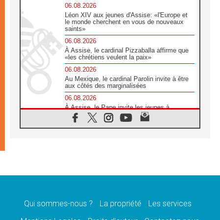
06.08.2026
Léon XIV aux jeunes d'Assise: «l'Europe et
le monde cherchent en vous de nouveaux
saints»
06.08.2026
À Assise, le cardinal Pizzaballa affirme que
«les chrétiens veulent la paix»
06.08.2026
Au Mexique, le cardinal Parolin invite à être
aux côtés des marginalisées
06.08.2026
À Assise, le Pape invite les jeunes à
«construire la civilisation de l'amour»
05.08.2026
La visite du Pape en Argentine portera «un
message de paix et de dignité humaine»
05.08.2026
«La visite du Pape en Uruguay renforcera
l'espérance» affirme Mgr Tróccoli
05.08.2026
Le nonce en Ukraine: «Il est inquiétant
d'entendre ceux qui bénissent la guerre»
Qui sommes-nous ?
La propriété
Les services
05.08.2026