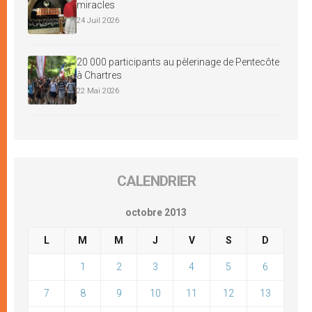
miracles
24 Juil 2026
20 000 participants au pèlerinage de Pentecôte
à Chartres
22 Mai 2026
CALENDRIER
octobre 2013
L
M
M
J
V
S
D
1
2
3
4
5
6
7
8
9
10
11
12
13