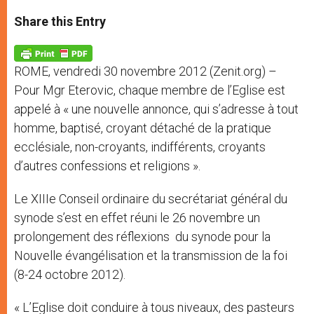
a
s
c
i
a
t
s
e
t
r
Share this Entry
s
e
b
t
e
A
n
o
e
p
g
o
r
p
e
k
ROME, vendredi 30 novembre 2012 (Zenit.org) –
r
Pour Mgr Eterovic, chaque membre de l’Eglise est
appelé à « une nouvelle annonce, qui s’adresse à tout
homme, baptisé, croyant détaché de la pratique
ecclésiale, non-croyants, indifférents, croyants
d’autres confessions et religions ».
Le XIIIe Conseil ordinaire du secrétariat général du
synode s’est en effet réuni le 26 novembre un
prolongement des réflexions du synode pour la
Nouvelle évangélisation et la transmission de la foi
(8-24 octobre 2012).
« L’Eglise doit conduire à tous niveaux, des pasteurs