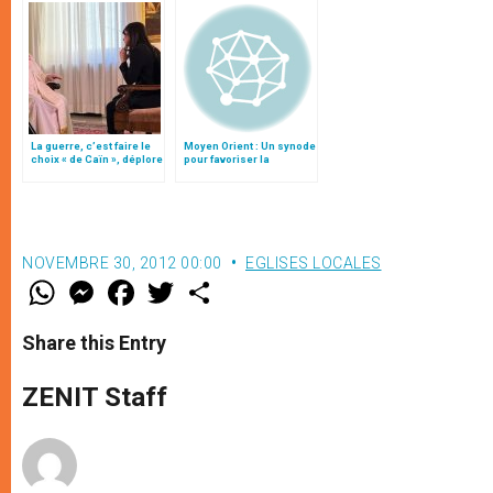
La guerre, c’est faire le
Moyen Orient : Un synode
choix « de Caïn », déplore
pour favoriser la
le pape François
communion entre les
catholiques
NOVEMBRE 30, 2012 00:00
EGLISES LOCALES
W
M
F
T
S
h
e
a
w
h
a
s
c
i
a
t
s
e
t
r
Share this Entry
s
e
b
t
e
A
n
o
e
p
g
o
r
ZENIT Staff
p
e
k
r