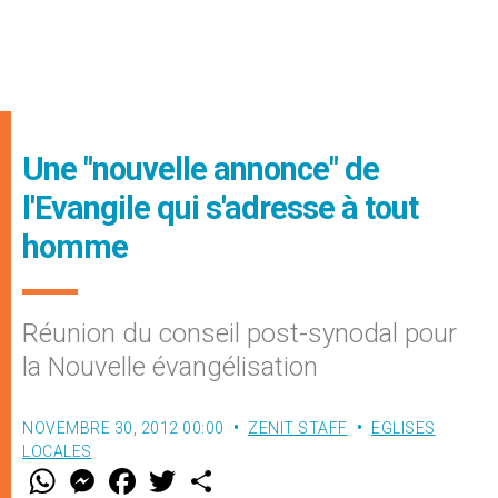
Une "nouvelle annonce" de
l'Evangile qui s'adresse à tout
homme
Réunion du conseil post-synodal pour
la Nouvelle évangélisation
NOVEMBRE 30, 2012 00:00
ZENIT STAFF
EGLISES
LOCALES
W
M
F
T
S
h
e
a
w
h