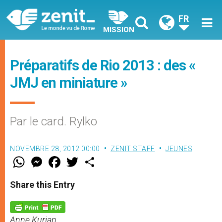
FR
MISSION
Préparatifs de Rio 2013 : des «
JMJ en miniature »
Par le card. Rylko
NOVEMBRE 28, 2012 00:00
ZENIT STAFF
JEUNES
W
M
F
T
S
h
e
a
w
h
a
s
c
i
a
t
s
e
t
r
Share this Entry
s
e
b
t
e
A
n
o
e
p
g
o
r
p
e
k
Anne Kurian
r