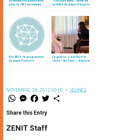
Orientations pastorales
"Christus vivit!", texte de
pour la JMJ au niveau
la lettre du pape François
local (texte intégral)
aux jeunes du monde
Rio 2013 : le programme
La guerre, c’est faire le
du pape François
choix « de Caïn », déplore
le pape François
NOVEMBRE 28, 2012 00:00
JEUNES
W
M
F
T
S
h
e
a
w
h
a
s
c
i
a
t
s
e
t
r
Share this Entry
s
e
b
t
e
A
n
o
e
p
g
o
r
ZENIT Staff
p
e
k
r