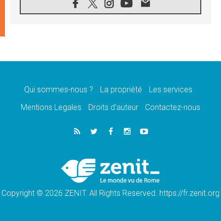
08.08.2026
Signis 2026, donner la parole aux religieuses
catholiques
08.08.2026
Au Bangladesh, l'Église accompagne les
Dalits sur le chemin de la dignité
07.08.2026
Philippines: le vicariat apostolique de
Calapan devient un diocèse
Qui sommes-nous ?
La propriété
Les services
07.08.2026
Congo-Brazzaville: le 15 août, entre solennité
Mentions Legales
Droits d’auteur
Contactez-nous
de l'Assomption et mémoire nationale
07.08.2026
«La paix commence par l'empathie» estime
le cardinal Parolin
07.08.2026
En Colombie, «la paix ne s'achète pas avec
une signature»
Copyright © 2026 ZENIT. All Rights Reserved. https://fr.zenit.org