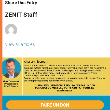
t
s
e
t
r
Share this Entry
s
e
b
t
e
A
n
o
e
p
g
o
r
ZENIT Staff
p
e
k
r
View all articles
FAIRE UN DON