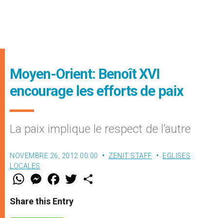
Moyen-Orient: Benoît XVI
encourage les efforts de paix
La paix implique le respect de l’autre
NOVEMBRE 26, 2012 00:00
ZENIT STAFF
EGLISES
LOCALES
W
M
F
T
S
h
e
a
w
h
a
s
c
i
a
t
s
e
t
r
Share this Entry
s
e
b
t
e
A
n
o
e