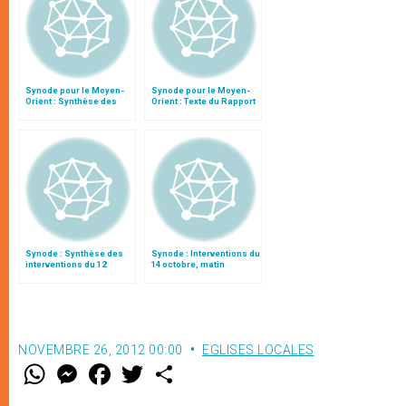
Synode pour le Moyen-
Synode pour le Moyen-
Orient : Synthèse des
Orient : Texte du Rapport
interventions du 11
après le débat général
octobre
Synode : Synthèse des
Synode : Interventions du
interventions du 12
14 octobre, matin
octobre (matin)
NOVEMBRE 26, 2012 00:00
EGLISES LOCALES
W
M
F
T
S
h
e
a
w
h
a
s
c
i
a