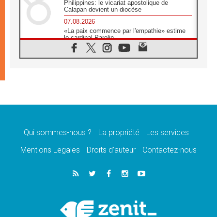
Philippines: le vicariat apostolique de
Calapan devient un diocèse
07.08.2026
«La paix commence par l'empathie» estime
le cardinal Parolin
07.08.2026
En Colombie, «la paix ne s'achète pas avec
une signature»
07.08.2026
Le programme du voyage apostolique du
Pape en France dévoilé
07.08.2026
1ère Conférence continentale sur l'éducation
catholique en Afrique
Qui sommes-nous ?
La propriété
Les services
07.08.2026
Un logo symbolique pour la venue du Pape
Mentions Legales
Droits d’auteur
Contactez-nous
en France
07.08.2026
Cardinal Rossi: «La venue du Pape Léon en
Argentine est un hommage à François»
07.08.2026
Hiroshima et Nagasaki, 81 ans après,
lancement des «dix jours de prière pour la
paix»