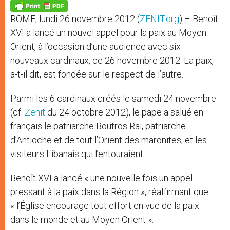
p
g
o
r
p
e
k
ROME, lundi 26 novembre 2012 (
ZENIT.org
) – Benoît
r
XVI a lancé un nouvel appel pour la paix au Moyen-
Orient, à l’occasion d’une audience avec six
nouveaux cardinaux, ce 26 novembre 2012. La paix,
a-t-il dit, est fondée sur le respect de l’autre.
Parmi les 6 cardinaux créés le samedi 24 novembre
(cf.
Zenit
du 24 octobre 2012), le pape a salué en
français le patriarche Boutros Raï, patriarche
d’Antioche et de tout l’Orient des maronites, et les
visiteurs Libanais qui l’entouraient.
Benoît XVI a lancé « une nouvelle fois un appel
pressant à la paix dans la Région », réaffirmant que
« l’Église encourage tout effort en vue de la paix
dans le monde et au Moyen Orient ».