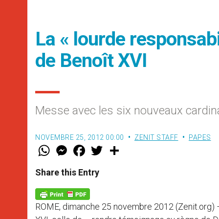
La « lourde responsabi
de Benoît XVI
Messe avec les six nouveaux cardina
NOVEMBRE 25, 2012 00:00
ZENIT STAFF
PAPES
W
M
F
T
S
h
e
a
w
h
a
s
c
i
a
t
s
e
t
r
Share this Entry
s
e
b
t
e
A
n
o
e
p
g
o
r
p
e
k
ROME, dimanche 25 novembre 2012 (Zenit.org) – L
r