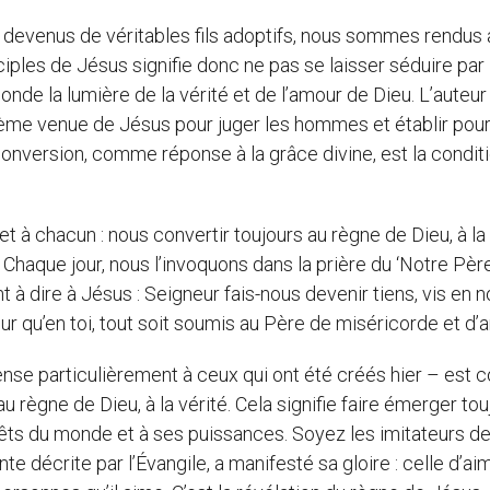
 devenus de véritables fils adoptifs, nous sommes rendus 
ciples de Jésus signifie donc ne pas se laisser séduire par 
nde la lumière de la vérité et de l’amour de Dieu. L’auteur
ième venue de Jésus pour juger les hommes et établir pou
a conversion, comme réponse à la grâce divine, est la condit
et à chacun : nous convertir toujours au règne de Dieu, à la
. Chaque jour, nous l’invoquons dans la prière du ‘Notre Pèr
nt à dire à Jésus : Seigneur fais-nous devenir tiens, vis en n
r qu’en toi, tout soit soumis au Père de miséricorde et d’
ense particulièrement à ceux qui ont été créés hier – est c
 règne de Dieu, à la vérité. Cela signifie faire émerger tou
érêts du monde et à ses puissances. Soyez les imitateurs d
nte décrite par l’Évangile, a manifesté sa gloire : celle d’ai