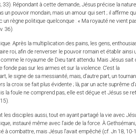
 18, 33). Répondant à cette demande, Jésus précise la natur
 un pouvoir mondain, mais un amour qui sert ; il affirme q
 un règne politique quelconque : « Ma royauté ne vient pa
. 36).
tique. Après la multiplication des pains, les gens, enthous
aire roi, afin de renverser le pouvoir romain et établir ainsi 
é comme le royaume de Dieu tant attendu. Mais Jésus sait 
e fonde pas sur les armes et sur la violence. C’est la
art, le signe de sa messianité, mais, d’autre part, un tourna
rs la croix se fait plus évidente ; là, par un acte suprême d
is la foule ne comprend pas, elle est déçue et Jésus se ret
-15).
les disciples aussi, tout en ayant partagé la vie avec Jés
ique, instauré même avec l’aide de la force. À Gethsémani,
 à combattre, mais Jésus l’avait empêché (cf. Jn 18, 10-11