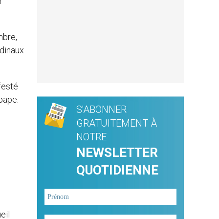
r
mbre,
rdinaux
ifesté
 pape.
S'ABONNER
GRATUITEMENT À
NOTRE
NEWSLETTER
QUOTIDIENNE
eil