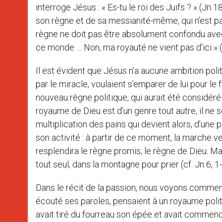
interroge Jésus : « Es-tu le roi des Juifs ? » (Jn
son règne et de sa messianité-même, qui n’est pas
règne ne doit pas être absolument confondu avec
ce monde … Non, ma royauté ne vient pas d’ici » (v
Il est évident que Jésus n’a aucune ambition poli
par le miracle, voulaient s’emparer de lui pour le f
nouveau règne politique, qui aurait été considér
royaume de Dieu est d’un genre tout autre, il ne s
multiplication des pains qui devient alors, d’une p
son activité : à partir de ce moment, la marche ve
resplendira le règne promis, le règne de Dieu. Ma
tout seul, dans la montagne pour prier (cf. Jn 6, 1
Dans le récit de la passion, nous voyons comment 
écouté ses paroles, pensaient à un royaume polit
avait tiré du fourreau son épée et avait commencé