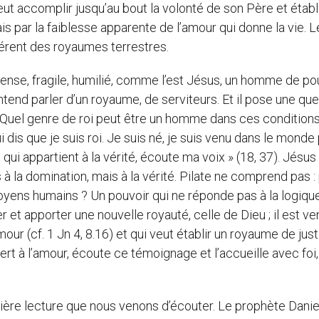
eut accomplir jusqu’au bout la volonté de son Père et établ
s par la faiblesse apparente de l’amour qui donne la vie. L
érent des royaumes terrestres.
ense, fragile, humilié, comme l’est Jésus, un homme de po
ntend parler d’un royaume, de serviteurs. Et il pose une qu
 ». Quel genre de roi peut être un homme dans ces conditions
ui dis que je suis roi. Je suis né, je suis venu dans le monde
ui appartient à la vérité, écoute ma voix » (18, 37). Jésus
 à la domination, mais à la vérité. Pilate ne comprend pas : 
moyens humains ? Un pouvoir qui ne réponde pas à la logique
 et apporter une nouvelle royauté, celle de Dieu ; il est ve
our (cf. 1 Jn 4, 8.16) et qui veut établir un royaume de just
vert à l’amour, écoute ce témoignage et l’accueille avec foi
ère lecture que nous venons d’écouter. Le prophète Danie