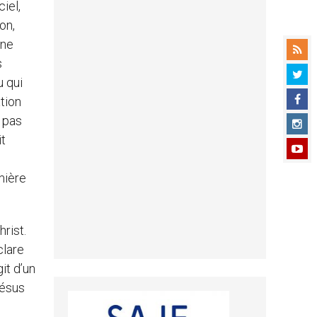
iel,
on,
une
s
u qui
tion
t pas
it
mière
rist.
clare
git d’un
Jésus