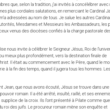
es que, selon la tradition, j’ai invités à concélébrer avec
e mes plus cordiales salutations, en remerciant le Cardinal 
 m’a adressées au nom de tous. Je salue les autres Cardina
es autorités, Mesdames et Messieurs les Ambassadeurs, les p
nt ceux venus des diocèses confiés à la charge pastorale de
ise nous invite à célébrer le Seigneur Jésus, Roi de l’univer
 ou mieux plus profondément, vers la destination finale de
du Christ. Il était au commencement avec le Père, quand le m
rie à la fin des temps, quand il jugera tous les hommes. Les
aint Jean, que nous avons écouté, Jésus se trouve dans une
ouvoir romain. Il a été arrêté, insulté, raillé, et ses ennemi
upplice de la croix. Ils l’ont présenté à Pilate comme que
du roi des juifs. Le procureur romain mène son enquête et