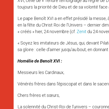
XVI, celle de « rendre témoignage au règne de Dieu,
toujours la priorité de Dieu et de sa volonté fac
Le pape Benoît XVI a en effet présidé la messe, à
en la fête du Christ Roi de l’Univers – dernier d
« créés » hier, 24 novembre (cf.
Zenit
du 24 novemb
« Soyez les imitateurs de Jésus, qui, devant Pilate
sa gloire : celle d’aimer jusqu’au bout, en donnant
Homélie de Benoît XVI :
Messieurs les Cardinaux,
Vénérés frères dans l’épiscopat et dans le sacer
Chers frères et sœurs,
La solennité du Christ-Roi de l’univers – couronne