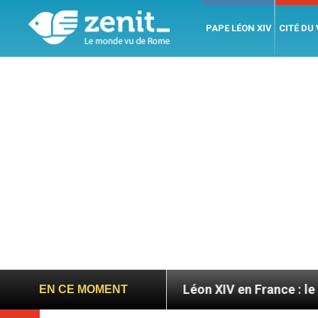
PAPE LÉON XIV
CITÉ DU
igratoires
Léon XIV en France : le programme dé
EN CE MOMENT