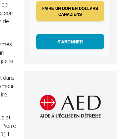
e de
FAIRE UN DON EN DOLLARS
ue son
CANADIENS
s de
S’ABONNER
iasmés
un
que le
nt dans
’amour,
ire,
us et
 Pierre
). Il