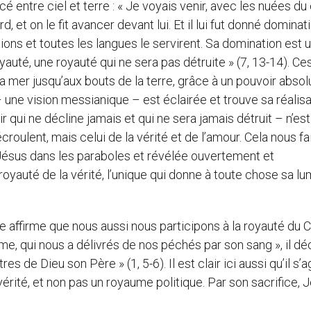
 entre ciel et terre : « Je voyais venir, avec les nuées du c
d, et on le fit avancer devant lui. Et il lui fut donné dominati
ations et toutes les langues le servirent. Sa domination est 
yauté, une royauté qui ne sera pas détruite » (7, 13-14). Ce
a mer jusqu’aux bouts de la terre, grâce à un pouvoir absol
– une vision messianique – est éclairée et trouve sa réalisa
r qui ne décline jamais et qui ne sera jamais détruit – n’es
croulent, mais celui de la vérité et de l’amour. Cela nous fa
sus dans les paraboles et révélée ouvertement et
royauté de la vérité, l’unique qui donne à toute chose sa lu
e affirme que nous aussi nous participons à la royauté du Ch
me, qui nous a délivrés de nos péchés par son sang », il dé
es de Dieu son Père » (1, 5-6). Il est clair ici aussi qu’il s’a
vérité, et non pas un royaume politique. Par son sacrifice, 