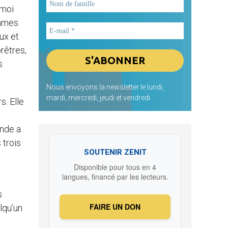
 moi
James
ux et
rêtres,
s
Nous envoyons la newsletter le lundi,
mardi, mercredi, jeudi et vendredi
s. Elle
onde a
 trois
SOUTENIR ZENIT
Disponible pour tous en 4
langues, financé par les lecteurs.
s
FAIRE UN DON
lqu’un