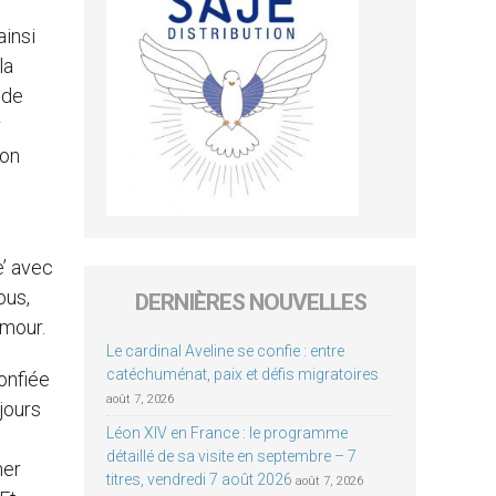
ainsi
la
 de
r
ion
e’ avec
ous,
DERNIÈRES NOUVELLES
amour.
Le cardinal Aveline se confie : entre
catéchuménat, paix et défis migratoires
onfiée
août 7, 2026
jours
Léon XIV en France : le programme
e
détaillé de sa visite en septembre – 7
mer
titres, vendredi 7 août 2026
août 7, 2026