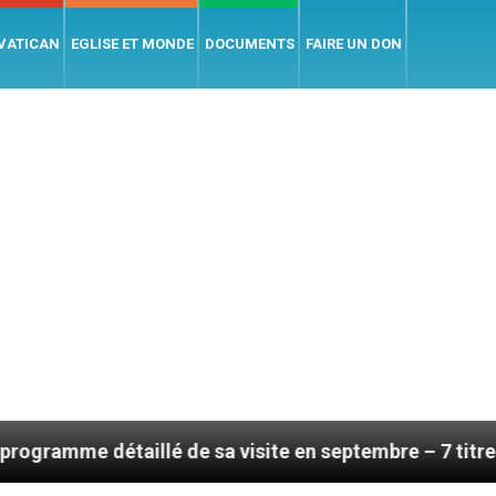
 VATICAN
EGLISE ET MONDE
DOCUMENTS
FAIRE UN DON
taillé de sa visite en septembre – 7 titres, vendredi 7