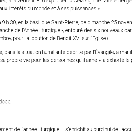
 à la vérité ». Et d’expliquer : « Cela signifie faire émerge
e aux intérêts du monde et à ses puissances ».
 9 h 30, en la basilique Saint-Pierre, ce dimanche 25 nove
imanche de l’Année liturgique -, entouré des six nouveaux ca
re, pour l’allocution de Benoît XVI sur l’Eglise).
, dans la situation humiliante décrite par l’Évangile, a man
 sa propre vie pour les personnes qu’il aime », a exhorté le
doce,
ment de l’année liturgique – s’enrichit aujourd’hui de l’accu