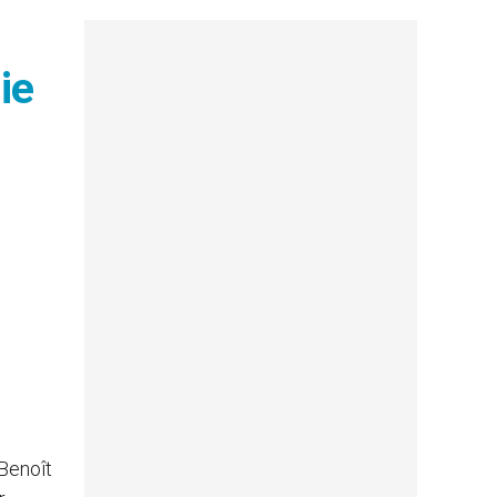
ie
Benoît