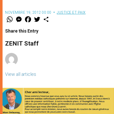
NOVEMBRE 19, 2012 00:00
JUSTICE ET PAIX
W
M
F
T
S
h
e
a
w
h
a
s
c
i
a
t
s
e
t
r
Share this Entry
s
e
b
t
e
A
n
o
e
p
g
o
r
ZENIT Staff
p
e
k
r
View all articles