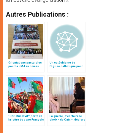
Autres Publications :
Orientations pastorales
Un catéchisme de
pour la JMJ au niveau
l’Eglise catholique pour
local (texte intégral)
les jeunes : « YouCat »
arrive !
"Christus vivit!", texte de
La guerre, c’est faire le
la lettre du pape François
choix « de Caïn », déplore
aux jeunes du monde
le pape François