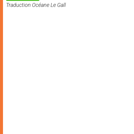
p
e
k
Traduction Océane Le Gall
r