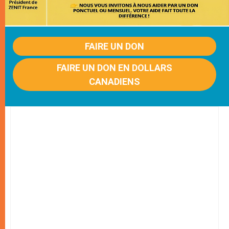
FAIRE UN DON
FAIRE UN DON EN DOLLARS
CANADIENS