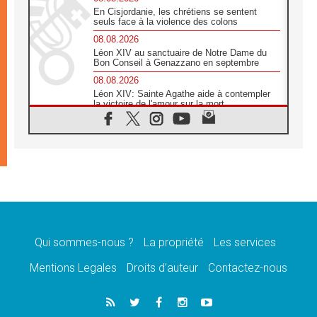
En Cisjordanie, les chrétiens se sentent
seuls face à la violence des colons
08.08.2026
Léon XIV au sanctuaire de Notre Dame du
Bon Conseil à Genazzano en septembre
08.08.2026
Léon XIV: Sainte Agathe aide à contempler
la victoire de l'amour sur la mort
08.08.2026
«Relancer l'empathie», le projet Triennal d'art
des Universités catholiques
08.08.2026
Signis 2026, donner la parole aux religieuses
catholiques
08.08.2026
Au Bangladesh, l'Église accompagne les
Dalits sur le chemin de la dignité
Qui sommes-nous ?
La propriété
Les services
07.08.2026
Philippines: le vicariat apostolique de
Mentions Legales
Droits d’auteur
Contactez-nous
Calapan devient un diocèse
07.08.2026
Congo-Brazzaville: le 15 août, entre solennité
de l'Assomption et mémoire nationale