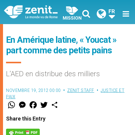
FR
MISSION
En Amérique latine, « Youcat »
part comme des petits pains
L’AED en distribue des milliers
NOVEMBRE 19, 2012 00:00
ZENIT STAFF
JUSTICE ET
PAIX
W
M
F
T
S
h
e
a
w
h
a
s
c
i
a
t
s
e
t
r
Share this Entry
s
e
b
t
e
A
n
o
e
p
g
o
r