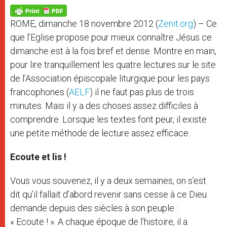
A
n
o
e
p
g
o
r
p
e
k
ROME, dimanche 18 novembre 2012 (
Zenit.org
) – Ce
r
que l’Eglise propose pour mieux connaître Jésus ce
dimanche est à la fois bref et dense. Montre en main,
pour lire tranquillement les quatre lectures sur le site
de l’Association épiscopale liturgique pour les pays
francophones (
AELF
) il ne faut pas plus de trois
minutes. Mais il y a des choses assez difficiles à
comprendre. Lorsque les textes font peur, il existe
une petite méthode de lecture assez efficace.
Ecoute et lis !
Vous vous souvenez, il y a deux semaines, on s’est
dit qu’il fallait d’abord revenir sans cesse à ce Dieu
demande depuis des siècles à son peuple :
« Ecoute ! ». A chaque époque de l’histoire, il a