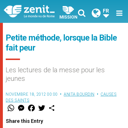
FR
MISSION
Petite méthode, lorsque la Bible
fait peur
Les lectures de la messe pour les
jeunes
NOVEMBRE 18, 2012 00:00
ANITA BOURDIN
CAUSES
DES SAINTS
W
M
F
T
S
h
e
a
w
h
a
s
c
i
a
t
s
e
t
r
Share this Entry
s
e
b
t
e