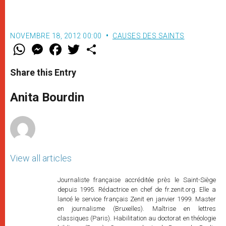
NOVEMBRE 18, 2012 00:00
CAUSES DES SAINTS
W
M
F
T
S
h
e
a
w
h
a
s
c
i
a
t
s
e
t
r
Share this Entry
s
e
b
t
e
A
n
o
e
p
g
o
r
Anita Bourdin
p
e
k
r
View all articles
Journaliste française accréditée près le Saint-Siège
depuis 1995. Rédactrice en chef de fr.zenit.org. Elle a
lancé le service français Zenit en janvier 1999. Master
en journalisme (Bruxelles). Maîtrise en lettres
classiques (Paris). Habilitation au doctorat en théologie