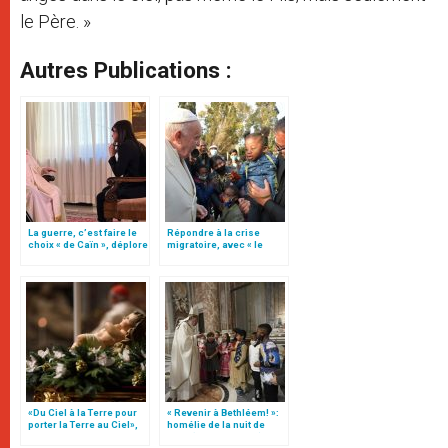
le Père. »
Autres Publications :
La guerre, c’est faire le
Répondre à la crise
choix « de Caïn », déplore
migratoire, avec « le
le pape François
style de l’humanité »!
(texte complet)
«Du Ciel à la Terre pour
« Revenir à Bethléem! »:
porter la Terre au Ciel»,
homélie de la nuit de
par Mgr Francesco Follo
Noël (texte complet)