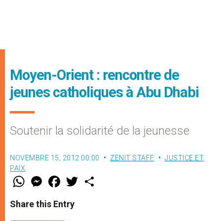
Moyen-Orient : rencontre de
jeunes catholiques à Abu Dhabi
Soutenir la solidarité de la jeunesse
NOVEMBRE 15, 2012 00:00
ZENIT STAFF
JUSTICE ET
PAIX
W
M
F
T
S
h
e
a
w
h
a
s
c
i
a
t
s
e
t
r
Share this Entry
s
e
b
t
e
A
n
o
e