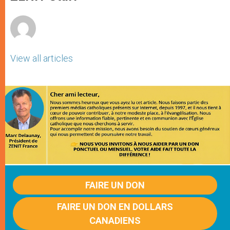
p
e
k
r
View all articles
FAIRE UN DON
FAIRE UN DON EN DOLLARS
CANADIENS