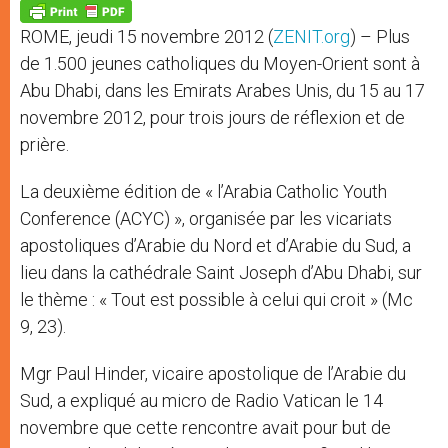
p
g
o
r
p
e
k
ROME, jeudi 15 novembre 2012 (
ZENIT.org
) – Plus
r
de 1.500 jeunes catholiques du Moyen-Orient sont à
Abu Dhabi, dans les Emirats Arabes Unis, du 15 au 17
novembre 2012, pour trois jours de réflexion et de
prière.
La deuxième édition de « l’Arabia Catholic Youth
Conference (ACYC) », organisée par les vicariats
apostoliques d’Arabie du Nord et d’Arabie du Sud, a
lieu dans la cathédrale Saint Joseph d’Abu Dhabi, sur
le thème : « Tout est possible à celui qui croit » (Mc
9, 23).
Mgr Paul Hinder, vicaire apostolique de l’Arabie du
Sud, a expliqué au micro de Radio Vatican le 14
novembre que cette rencontre avait pour but de