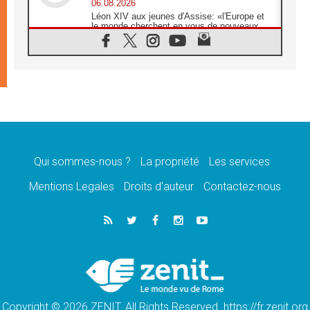
06.08.2026
Léon XIV aux jeunes d'Assise: «l'Europe et
le monde cherchent en vous de nouveaux
saints»
06.08.2026
À Assise, le cardinal Pizzaballa affirme que
«les chrétiens veulent la paix»
06.08.2026
Au Mexique, le cardinal Parolin invite à être
aux côtés des marginalisées
06.08.2026
À Assise, le Pape invite les jeunes à
«construire la civilisation de l'amour»
Qui sommes-nous ?
La propriété
Les services
05.08.2026
Mentions Legales
Droits d’auteur
Contactez-nous
La visite du Pape en Argentine portera «un
message de paix et de dignité humaine»
05.08.2026
«La visite du Pape en Uruguay renforcera
l'espérance» affirme Mgr Tróccoli
05.08.2026
Le nonce en Ukraine: «Il est inquiétant
d'entendre ceux qui bénissent la guerre»
Copyright © 2026 ZENIT. All Rights Reserved. https://fr.zenit.org