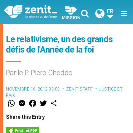
FR
MISSION
Le relativisme, un des grands
défis de l'Année de la foi
Par le P. Piero Gheddo
NOVEMBRE 16, 2012 00:00
ZENIT STAFF
JUSTICE ET
PAIX
W
M
F
T
S
h
e
a
w
h
a
s
c
i
a
t
s
e
t
r
Share this Entry
s
e
b
t
e
A
n
o
e
p
g
o
r