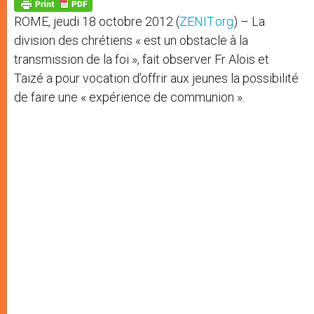
p
g
o
r
p
e
k
ROME, jeudi 18 octobre 2012 (
ZENIT.org
) – La
r
division des chrétiens « est un obstacle à la
transmission de la foi », fait observer Fr Alois et
Taizé a pour vocation d’offrir aux jeunes la possibilité
de faire une « expérience de communion ».