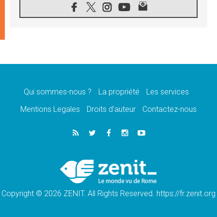
08.08.2026
Signis 2026, donner la parole aux religieuses
catholiques
08.08.2026
Au Bangladesh, l'Église accompagne les
Dalits sur le chemin de la dignité
07.08.2026
Philippines: le vicariat apostolique de
Calapan devient un diocèse
Qui sommes-nous ?
La propriété
Les services
07.08.2026
Congo-Brazzaville: le 15 août, entre solennité
Mentions Legales
Droits d’auteur
Contactez-nous
de l'Assomption et mémoire nationale
07.08.2026
«La paix commence par l'empathie» estime
le cardinal Parolin
07.08.2026
En Colombie, «la paix ne s'achète pas avec
une signature»
Copyright © 2026 ZENIT. All Rights Reserved. https://fr.zenit.org