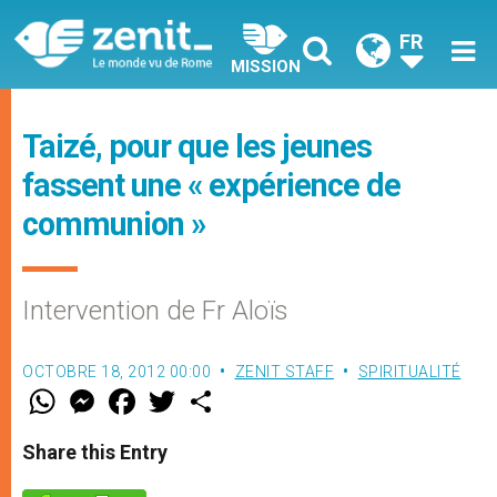
FR
MISSION
Taizé, pour que les jeunes
fassent une « expérience de
communion »
Intervention de Fr Aloïs
OCTOBRE 18, 2012 00:00
ZENIT STAFF
SPIRITUALITÉ
W
M
F
T
S
h
e
a
w
h
a
s
c
i
a
t
s
e
t
r
Share this Entry
s
e
b
t
e
A
n
o
e