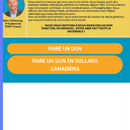
FAIRE UN DON
FAIRE UN DON EN DOLLARS
CANADIENS