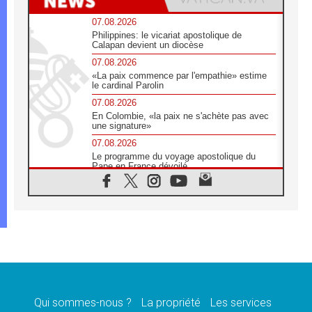
07.08.2026
Philippines: le vicariat apostolique de
Calapan devient un diocèse
07.08.2026
«La paix commence par l'empathie» estime
le cardinal Parolin
07.08.2026
En Colombie, «la paix ne s'achète pas avec
une signature»
07.08.2026
Le programme du voyage apostolique du
Pape en France dévoilé
07.08.2026
1ère Conférence continentale sur l'éducation
catholique en Afrique
07.08.2026
Un logo symbolique pour la venue du Pape
en France
07.08.2026
Cardinal Rossi: «La venue du Pape Léon en
Argentine est un hommage à François»
Qui sommes-nous ?
La propriété
Les services
07.08.2026