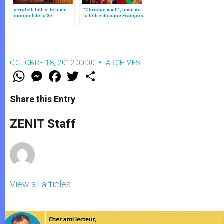
« Fratelli tutti »: le texte
"Christus vivit!", texte de
complet de la 3e
la lettre du pape François
encyclique du pape
aux jeunes du monde
François
OCTOBRE 18, 2012 00:00
ARCHIVES
W
M
F
T
S
h
e
a
w
h
a
s
c
i
a
t
s
e
t
r
Share this Entry
s
e
b
t
e
A
n
o
e
p
g
o
r
ZENIT Staff
p
e
k
r
View all articles