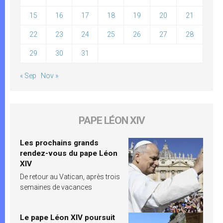
15
16
17
18
19
20
21
22
23
24
25
26
27
28
29
30
31
« Sep
Nov »
PAPE LÉON XIV
Les prochains grands
rendez-vous du pape Léon
XIV
De retour au Vatican, après trois
semaines de vacances
Le pape Léon XIV poursuit