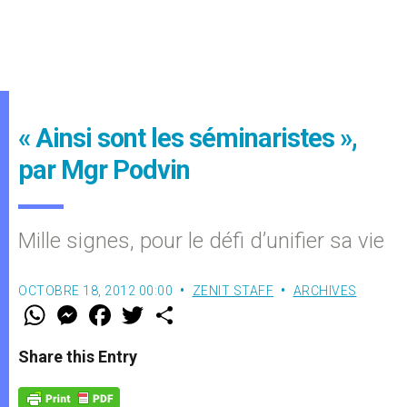
« Ainsi sont les séminaristes »,
par Mgr Podvin
Mille signes, pour le défi d’unifier sa vie
OCTOBRE 18, 2012 00:00
ZENIT STAFF
ARCHIVES
W
M
F
T
S
h
e
a
w
h
a
s
c
i
a
t
s
e
t
r
Share this Entry
s
e
b
t
e
A
n
o
e
p
g
o
r