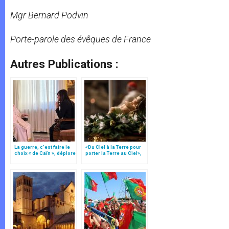
Mgr Bernard Podvin
Porte-parole des évêques de France
Autres Publications :
La guerre, c’est faire le
«Du Ciel à la Terre pour
choix « de Caïn », déplore
porter la Terre au Ciel»,
le pape François
par Mgr Francesco Follo