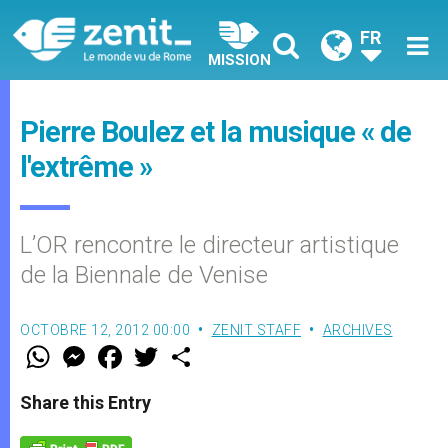
FR
MISSION
Pierre Boulez et la musique « de
l'extrême »
L’OR rencontre le directeur artistique
de la Biennale de Venise
OCTOBRE 12, 2012 00:00
ZENIT STAFF
ARCHIVES
W
M
F
T
S
h
e
a
w
h
a
s
c
i
a
t
s
e
t
r
Share this Entry
s
e
b
t
e
A
n
o
e
p
g
o
r