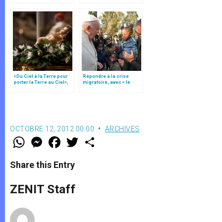
«Du Ciel à la Terre pour
Répondre à la crise
porter la Terre au Ciel»,
migratoire, avec « le
par Mgr Francesco Follo
style de l’humanité »!
(texte complet)
OCTOBRE 12, 2012 00:00
ARCHIVES
W
M
F
T
S
h
e
a
w
h
a
s
c
i
a
t
s
e
t
r
Share this Entry
s
e
b
t
e
A
n
o
e
p
g
o
r
ZENIT Staff
p
e
k
r