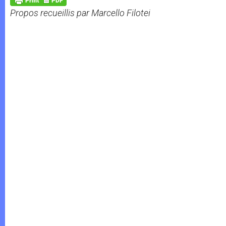
p
e
k
Propos recueillis par Marcello Filotei
r