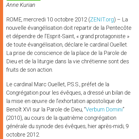
p
e
k
Anne Kurian
r
ROME, mercredi 10 octobre 2012 (
ZENIT.org
) – La
nouvelle évangélisation doit repartir de la Pentecôte
et dépendre de l’Esprit-Saint, « grand protagoniste »
de toute évangélisation, déclare le cardinal Ouellet.
La prise de conscience de la place de la Parole de
Dieu et de la liturgie dans la vie chrétienne sont des
fruits de son action.
Le cardinal Marc Ouellet, P.S.S., préfet de la
Congrégation pour les évêques, a dressé un bilan de
la mise en œuvre de l’
e
xhortation apostolique de
Benoît XVI sur la Parole de Dieu, “
Verbum Domini
”
(2010), au cours de la quatrième congrégation
générale du synode des évêques, hier après-midi, 9
octobre 2012.