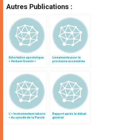
Autres Publications :
Exhortation apostolique
Lineamenta pour la
« Verbum Domini »
prochaine assemblée
générale du Synode des
Evêques
L’« Instrumentum laboris
Rapport après le débat
» du synode de la Parole
général
de Dieu