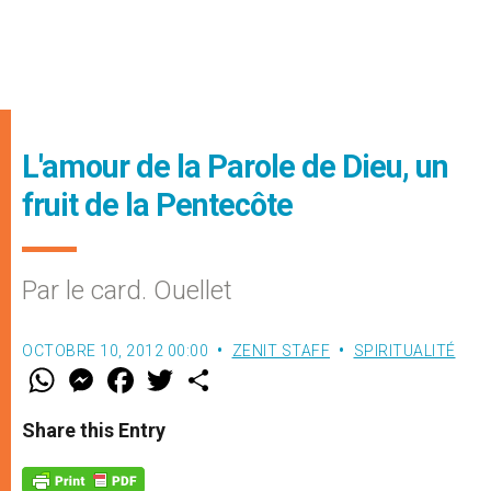
L'amour de la Parole de Dieu, un
fruit de la Pentecôte
Par le card. Ouellet
OCTOBRE 10, 2012 00:00
ZENIT STAFF
SPIRITUALITÉ
W
M
F
T
S
h
e
a
w
h
a
s
c
i
a
t
s
e
t
r
Share this Entry
s
e
b
t
e
A
n
o
e
p
g
o
r