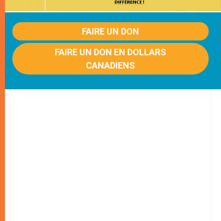
FAIRE UN DON
FAIRE UN DON EN DOLLARS
CANADIENS