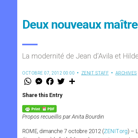
Deux nouveaux maîtres
La modernité de Jean d’Avila et Hil
OCTOBRE 07, 2012 00:00
ZENIT STAFF
ARCHIVES
W
M
F
T
S
h
e
a
w
h
a
s
c
i
a
t
s
e
t
r
Share this Entry
s
e
b
t
e
A
n
o
e
p
g
o
r
p
e
k
Propos recueillis par Anita Bourdin
r
ROME, dimanche 7 octobre 2012 (
ZENIT.org
) – 