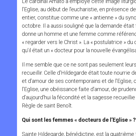
Le cardinal Amato a employé cette image liturgiq
l’Eglise, au début de l’eucharistie, en présence
entier, constitue comme une « antienne » du synod
octobre. Il a aussi souligné que la demande était f
donne un homme et une femme comme référence 
« regarder vers le Christ ». La « postulatrice » d
qu’il était un « docteur pour la nouvelle évangélisa
Il me semble que ce ne sont pas seulement leurs 
recueillir. Celle d’Hildegarde était toute nourrie de
et d’amour de ses contemporains et de l’Eglise, co
l’Eglise, une obéissance faite d’amour, de prude
d’aujourd’hui la fécondité et la sagesse recueill
Règle de saint Benoît.
Qui sont les femmes « docteurs de l’Eglise » ?
Sainte Hildegarde, bénédictine, est la quatrième