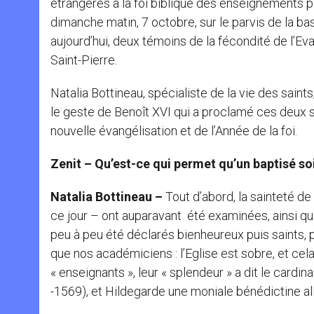
étrangères à la foi biblique des enseignements po
dimanche matin, 7 octobre, sur le parvis de la ba
aujourd’hui, deux témoins de la fécondité de l’Ev
Saint-Pierre.
Natalia Bottineau, spécialiste de la vie des sain
le geste de Benoît XVI qui a proclamé ces deux s
nouvelle évangélisation et de l’Année de la foi.
Zenit – Qu’est-ce qui permet qu’un baptisé so
Natalia Bottineau –
Tout d’abord, la sainteté de
ce jour – ont auparavant été examinées, ainsi que 
peu à peu été déclarés bienheureux puis saints, 
que nos académiciens : l’Eglise est sobre, et ce
« enseignants », leur « splendeur » a dit le cardi
-1569), et Hildegarde une moniale bénédictine a