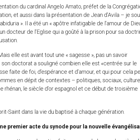
sentation du cardinal Angelo Amato, préfet de la Congrégat
tion, et aussi dans la présentation de Jean d’Avila – je sou
abiduria ». Il a été un « apôtre infatigable de l’amour de Dieu
n docteur de l’Eglise qui a goûté à la prison pour sa doctri
usation.
is elle est avant tout une « sagesse », pas un savoir
son doctorat a souligné combien elle est «centrée sur le
se faite de foi, d’espérance et d’amour, et qui pour cela p
hommes en dépit de contextes – politiques, sociaux, culture
 rhénan, le siècle d’or espagnol et ce début de troisième
rit-Saint dans la vie du baptisé à chaque génération.
e premier acte du synode pour la nouvelle évangélisa