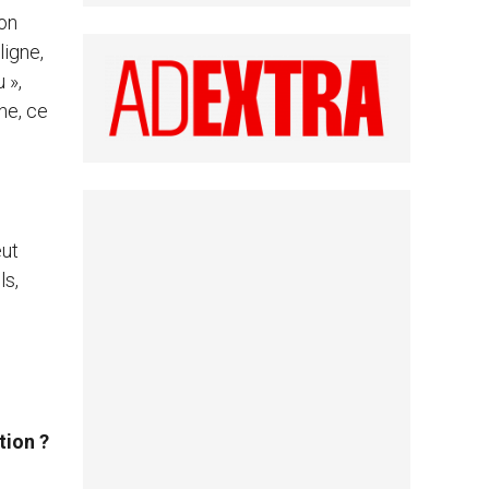
ion
ligne,
 »,
ne, ce
eut
ls,
tion ?