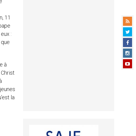
e
n, 11
 pape
eux :
t que
e à
 Christ
à
 jeunes
’est la