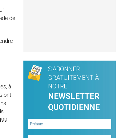
e
ur
çade de
rendre
a
S'ABONNER
GRATUITEMENT À
NOTRE
es, à
s ont
NEWSLETTER
ins
QUOTIDIENNE
ds
1499