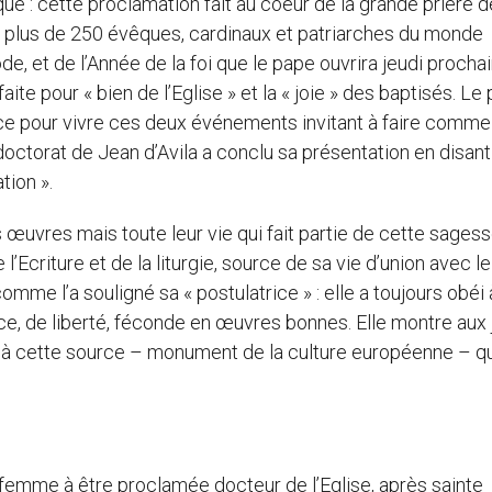
ue : cette proclamation fait au coeur de la grande prière d
 de plus de 250 évêques, cardinaux et patriarches du monde
e, et de l’Année de la foi que le pape ouvrira jeudi prochai
aite pour « bien de l’Eglise » et la « joie » des baptisés. Le
pour vivre ces deux événements invitant à faire comme 
u doctorat de Jean d’Avila a conclu sa présentation en disan
tion ».
œuvres mais toute leur vie qui fait partie de cette sagess
 l’Ecriture et de la liturgie, source de sa vie d’union avec le
mme l’a souligné sa « postulatrice » : elle a toujours obéi 
nce, de liberté, féconde en œuvres bonnes. Elle montre aux
ie à cette source – monument de la culture européenne – qu
 femme à être proclamée docteur de l’Eglise, après sainte