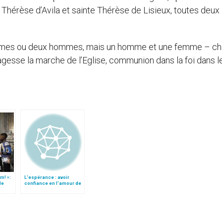
e Thérèse d’Avila et sainte Thérèse de Lisieux, toutes deux
femmes ou deux hommes, mais un homme et une femme – c
agesse la marche de l’Eglise, communion dans la foi dans l
m! »:
L‘espérance : avoir
de
confiance en l’amour de
t)
Dieu