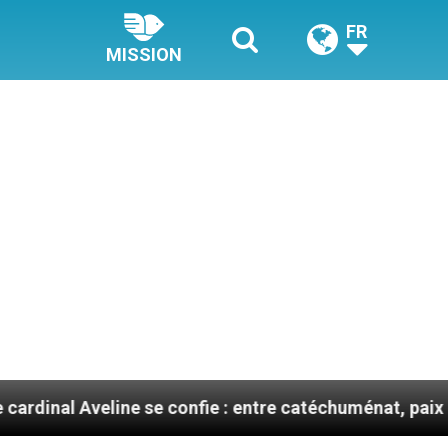
FR
MISSION
line se confie : entre catéchuménat, paix et défis migr