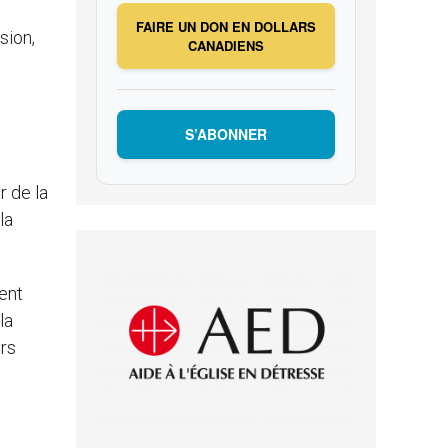
FAIRE UN DON EN DOLLARS
sion,
CANADIENS
S’ABONNER
r de la
la
dent
la
urs