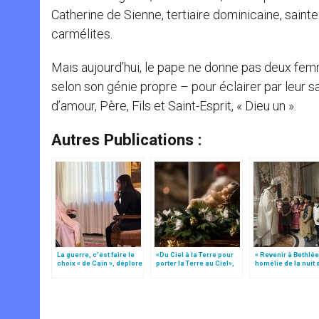
Catherine de Sienne, tertiaire dominicaine, saint
carmélites.
Mais aujourd’hui, le pape ne donne pas deux 
selon son génie propre – pour éclairer par leur s
d’amour, Père, Fils et Saint-Esprit, « Dieu un ».
Autres Publications :
La guerre, c’est faire le
«Du Ciel à la Terre pour
« Revenir à Bethlée
choix « de Caïn », déplore
porter la Terre au Ciel»,
homélie de la nuit 
le pape François
par Mgr Francesco Follo
Noël (texte comple