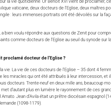
ur la vie quotidienne. Or Benoît XVI vient de proclamer, c
silique vaticane, deux docteurs de l’Eglise, deux maîtres po
angile : leurs immenses portraits ont été dévoilés sur la fa
ts, a bien voulu répondre aux questions de Zenit pour comp
aints comme docteurs de l’Eglise au seuil du synode sur l
it proclamé docteur de l’Eglise ?
 la vie. La vie de ces docteurs de l’Eglise – 35 dont 4 femm
les miracles qui ont été attribués à leur intercession, et il
puis docteurs. Trente-neuf en deux mille ans, beaucoup mo
la met d’autant plus en lumière le rayonnement de ces gran
nal Amato. Jean d’Avila était un prêtre diocésain espagnol (
llemande (1098-1179).