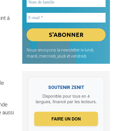
int à
Nous envoyons la newsletter le lundi,
mardi, mercredi, jeudi et vendredi
le
SOUTENIR ZENIT
Disponible pour tous en 4
langues, financé par les lecteurs.
onde
e aussi
FAIRE UN DON