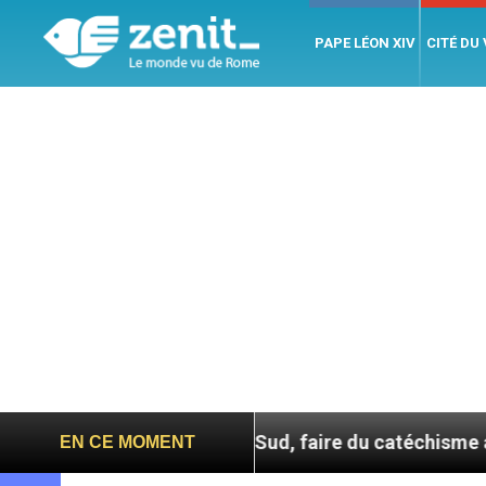
PAPE LÉON XIV
CITÉ DU
En Corée du Sud, faire du catéchisme autrement
EN CE MOMENT