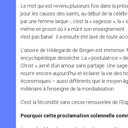
Le mot qui est revenu plusieurs fois dans la pré
pour les causes des saints, au début de la célébra
par une femme laïque -, c’est la « sagesse », la « s
même en prison où il a mûrit son enseignement : u
n’est pas banal. Il a ensuite été lavé de toute acc
L’œuvre de Hildegarde de Bingen est immense. Ma
encyclopédique desséché. La « postulatrice » de 
Christ », aimé d’un amour sans partage. Une sages
nourrir encore aujourd’hui et éclairer la vie des 
économiques – aussi différents que le moyen âge
millénaire à l’enseigne de la mondialisation.
C’est la fécondité sans cesse renouvelée de l’Esp
Pourquoi cette proclamation solennelle comm