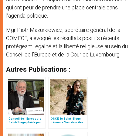
qui ont peur de prendre une place centrale dans
l’agenda politique.
Mgr Piotr Mazurkiewicz, secrétaire général de la
COMECE, a évoqué les résultats positifs récents
protégeant l’égalité et la liberté religieuse au sein du
Conseil de l’Europe et de la Cour de Luxembourg.
Autres Publications :
Conseil de l'Europe : le
OSCE: le Saint-Siège
Saint-Siège plaide pour
dénonce "les atrocités
"une affirmation ferme du
commises contre les
droit à la liberté
chrétiens en Syrie et en
religieuse"
Irak"