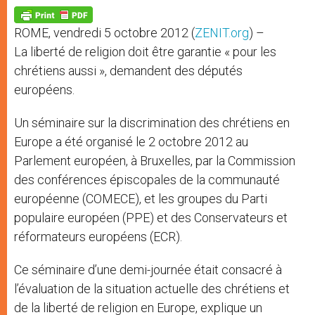
A
n
o
e
p
g
o
r
p
e
k
ROME, vendredi 5 octobre 2012 (
ZENIT.org
) –
r
La liberté de religion doit être garantie « pour les
chrétiens aussi », demandent des députés
européens.
Un séminaire sur la discrimination des chrétiens en
Europe a été organisé le 2 octobre 2012 au
Parlement européen, à Bruxelles, par la Commission
des conférences épiscopales de la communauté
européenne (COMECE), et les groupes du Parti
populaire européen (PPE) et des Conservateurs et
réformateurs européens (ECR).
Ce séminaire d’une demi-journée était consacré à
l’évaluation de la situation actuelle des chrétiens et
de la liberté de religion en Europe, explique un