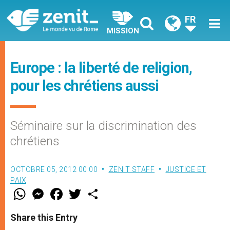
FR
MISSION
Europe : la liberté de religion,
pour les chrétiens aussi
Séminaire sur la discrimination des
chrétiens
OCTOBRE 05, 2012 00:00
ZENIT STAFF
JUSTICE ET
PAIX
W
M
F
T
S
h
e
a
w
h
a
s
c
i
a
t
s
e
t
r
Share this Entry
s
e
b
t
e