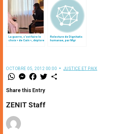
La guerre, c’est faire le
Relecture de Dignitatis
choix « de Caïn », déplore
humanae, par Mgr
le pape François
Minnerath
OCTOBRE 05, 2012 00:00
JUSTICE ET PAIX
W
M
F
T
S
h
e
a
w
h
a
s
c
i
a
t
s
e
t
r
Share this Entry
s
e
b
t
e
A
n
o
e
p
g
o
r
ZENIT Staff
p
e
k
r