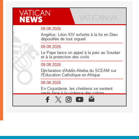
09.08.2026
Angélus: Léon XIV exhorte à la foi en Dieu
dépouillée de tout orgueil
09.08.2026
Le Pape lance un appel à la paix au Soudan
et à la protection des civils
09.08.2026
Déclaration d'Addis-Abeba du SCEAM sur
l'Éducation Catholique en Afrique
08.08.2026
En Cisjordanie, les chrétiens se sentent
seuls face à la violence des colons
08.08.2026
Léon XIV au sanctuaire de Notre Dame du
Bon Conseil à Genazzano en septembre
08.08.2026
Léon XIV: Sainte Agathe aide à contempler
la victoire de l'amour sur la mort
08.08.2026