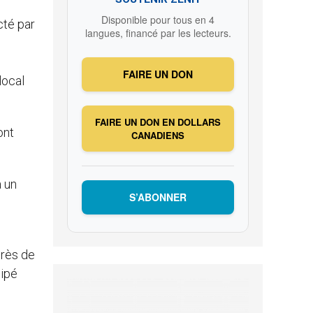
Disponible pour tous en 4
cté par
langues, financé par les lecteurs.
FAIRE UN DON
local
FAIRE UN DON EN DOLLARS
ont
CANADIENS
a un
S’ABONNER
près de
cipé