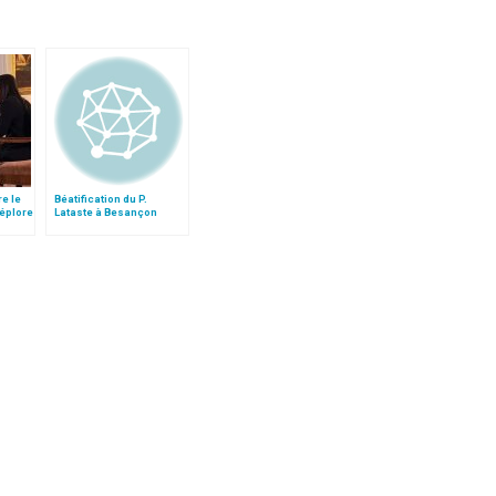
re le
Béatification du P.
déplore
Lataste à Besançon