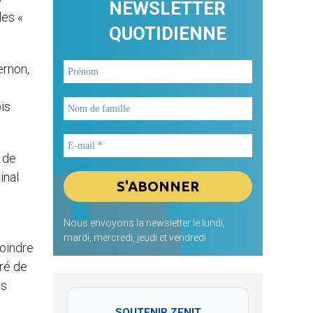
NEWSLETTER
des «
QUOTIDIENNE
ernon,
is
e de
inal
Nous envoyons la newsletter le lundi,
mardi, mercredi, jeudi et vendredi
joindre
gré de
as
SOUTENIR ZENIT