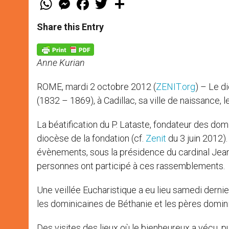
h
e
a
w
h
a
s
c
i
a
t
s
e
t
r
Share this Entry
s
e
b
t
e
A
n
o
e
p
g
o
r
p
e
k
Anne Kurian
r
ROME, mardi 2 octobre 2012 (
ZENIT.org
) – Le d
(1832 – 1869), à Cadillac, sa ville de naissance,
La béatification du P. Lataste, fondateur des domi
diocèse de la fondation (cf.
Zenit
du 3 juin 2012)
évènements, sous la présidence du cardinal Jean
personnes ont participé à ces rassemblements.
Une veillée Eucharistique a eu lieu samedi dern
les dominicaines de Béthanie et les pères domini
Des visites des lieux où le bienheureux a vécu, p