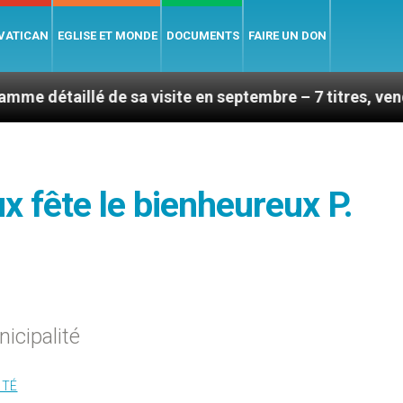
 VATICAN
EGLISE ET MONDE
DOCUMENTS
FAIRE UN DON
de sa visite en septembre – 7 titres, vendredi 7 août 
 fête le bienheureux P.
nicipalité
ITÉ