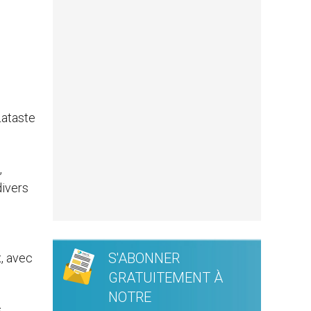
Lataste
,
divers
S'ABONNER
, avec
GRATUITEMENT À
NOTRE
s