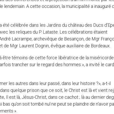
e lendemain. A cette occasion, la municipalité a inauguré 
 a été célébrée dans les Jardins du château des Ducs d’Ep
 avec les reliques du P. Lataste. Les célébrations étaient
r André Lacrampe, archevêque de Besançon, de Mgr Franço
et de Mgr Laurent Dognin, évêque auxiliaire de Bordeaux.
, à être témoins de cette force libératrice de la miséricord
arfois trancher sur le regard des hommes », a invité le card
 les autres dans leur passé, dans leur histoire ?», a-t-il
dans quelque prison que ce soit, le Christ est là et vient re
te, Il est là, Jésus-Christ, dans ce cachot ; là au dernier de
t si bas qu’on soit tombé nul ne peut se plaindre de n’avoir p
sements ».