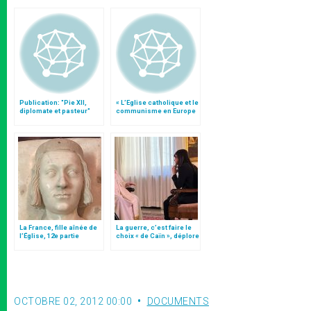
Publication: "Pie XII,
« L’Eglise catholique et le
diplomate et pasteur"
communisme en Europe
», par le prof. Chenaux
La France, fille aînée de
La guerre, c’est faire le
l’Église, 12e partie
choix « de Caïn », déplore
le pape François
OCTOBRE 02, 2012 00:00
DOCUMENTS