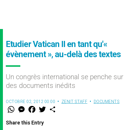
Etudier Vatican II en tant qu'«
évènement », au-delà des textes
Un congrès international se penche sur
des documents inédits
OCTOBRE 02, 2012 00:00
ZENIT STAFF
DOCUMENTS
W
M
F
T
S
h
e
a
w
h
a
s
c
i
a
t
s
e
t
r
Share this Entry
s
e
b
t
e