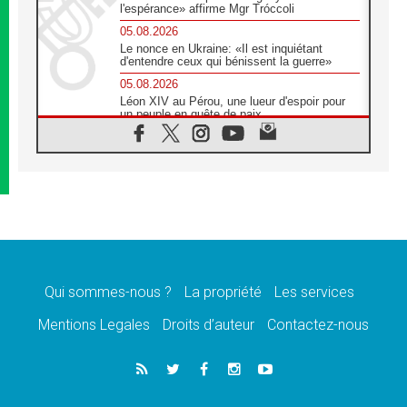
l'espérance» affirme Mgr Tróccoli
05.08.2026
Le nonce en Ukraine: «Il est inquiétant
d'entendre ceux qui bénissent la guerre»
05.08.2026
Léon XIV au Pérou, une lueur d'espoir pour
un peuple en quête de paix
05.08.2026
SCEAM: L'Église en Afrique vers
l'Assemblée ecclésiale de 2028 depuis
Addis-Abeba
05.08.2026
Le Pape exprime ses condoléances suite au
décès du cardinal Júlio Langa
05.08.2026
Le Pape attendu en novembre en Uruguay,
en Argentine et au Pérou
Qui sommes-nous ?
La propriété
Les services
05.08.2026
Mentions Legales
Droits d’auteur
Contactez-nous
Audience générale: la prière est un acte
d'espérance
04.08.2026
Léon XIV invite les Chevaliers de Colomb à
être des «prophètes de l'harmonie»