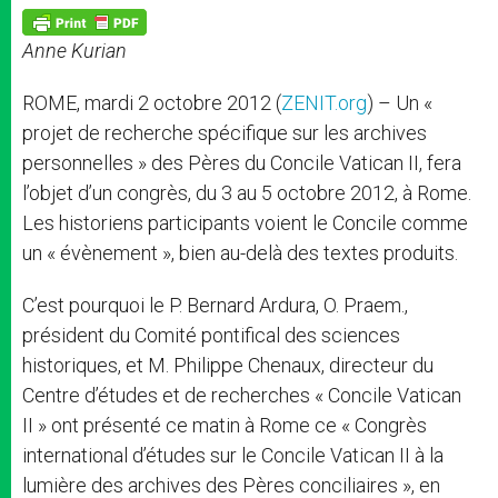
A
n
o
e
p
g
o
r
p
e
k
Anne Kurian
r
ROME, mardi 2 octobre 2012 (
ZENIT.org
) – Un «
projet de recherche spécifique sur les archives
personnelles » des Pères du Concile Vatican II, fera
l’objet d’un congrès, du 3 au 5 octobre 2012, à Rome.
Les historiens participants voient le Concile comme
un « évènement », bien au-delà des textes produits.
C’est pourquoi le P. Bernard Ardura, O. Praem.,
président du Comité pontifical des sciences
historiques, et M. Philippe Chenaux, directeur du
Centre d’études et de recherches « Concile Vatican
II » ont présenté ce matin à Rome ce « Congrès
international d’études sur le Concile Vatican II à la
lumière des archives des Pères conciliaires », en