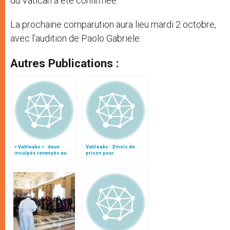
du Vatican a été confirmée.
La prochaine comparution aura lieu mardi 2 octobre,
avec l’audition de Paolo Gabriele.
Autres Publications :
« Vatileaks » : deux
Vatileaks : 2 mois de
inculpés renvoyés au
prison pour
tribunal
l'informaticien Claudio
Sciarpelletti