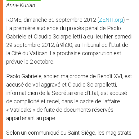
p
e
k
Anne Kurian
r
ROME, dimanche 30 septembre 2012 (
ZENIT.org
) –
La première audience du procès pénal de Paolo
Gabriele et Claudio Sciarpelletti a eu lieu hier, samedi
29 septembre 2012, à 9h30, au Tribunal de l’Etat de
la Cité du Vatican. La prochaine comparution est
prévue le 2 octobre.
Paolo Gabriele, ancien majordome de Benoît XVI, est
accusé de vol aggravé et Claudio Sciarpelletti,
informaticien de la Secrétairerie d’Etat, est accusé
de complicité et recel, dans le cadre de l’affaire
« Vatileaks » de fuite de documents réservés
appartenant au pape.
Selon un communiqué du Saint-Siège, les magistrats