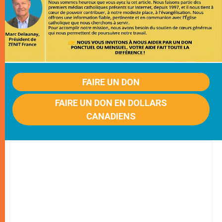
FAIRE UN DON
FAIRE UN DON EN DOLLARS
CANADIENS