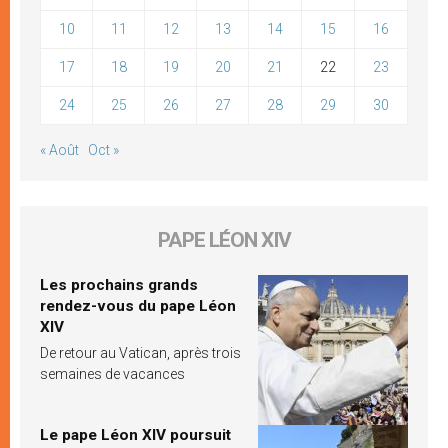
10
11
12
13
14
15
16
17
18
19
20
21
22
23
24
25
26
27
28
29
30
« Août
Oct »
PAPE LÉON XIV
Les prochains grands
rendez-vous du pape Léon
XIV
De retour au Vatican, après trois
semaines de vacances
Le pape Léon XIV poursuit