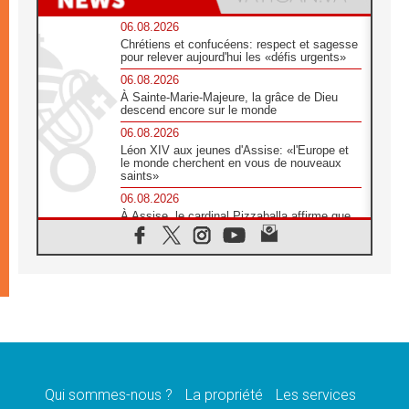
06.08.2026
Chrétiens et confucéens: respect et sagesse
pour relever aujourd'hui les «défis urgents»
06.08.2026
À Sainte-Marie-Majeure, la grâce de Dieu
descend encore sur le monde
06.08.2026
Léon XIV aux jeunes d'Assise: «l'Europe et
le monde cherchent en vous de nouveaux
saints»
06.08.2026
À Assise, le cardinal Pizzaballa affirme que
«les chrétiens veulent la paix»
06.08.2026
Au Mexique, le cardinal Parolin invite à être
aux côtés des marginalisées
06.08.2026
À Assise, le Pape invite les jeunes à
«construire la civilisation de l'amour»
05.08.2026
La visite du Pape en Argentine portera «un
message de paix et de dignité humaine»
Qui sommes-nous ?
La propriété
Les services