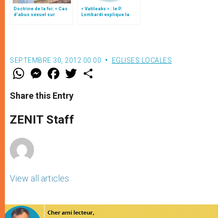
Doctrine de la foi: « Cas
« Vatileaks » : le P.
d’abus sexuel sur
Lombardi explique la
mineurs commis par des
sentence
clercs » (texte complet)
SEPTEMBRE 30, 2012 00:00
EGLISES LOCALES
W
M
F
T
S
h
e
a
w
h
a
s
c
i
a
t
s
e
t
r
Share this Entry
s
e
b
t
e
A
n
o
e
p
g
o
r
ZENIT Staff
p
e
k
r
View all articles