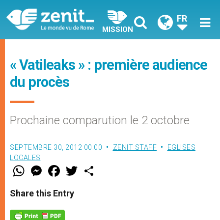
FR
MISSION
« Vatileaks » : première audience
du procès
Prochaine comparution le 2 octobre
SEPTEMBRE 30, 2012 00:00
ZENIT STAFF
EGLISES
LOCALES
W
M
F
T
S
h
e
a
w
h
a
s
c
i
a
t
s
e
t
r
Share this Entry
s
e
b
t
e
A
n
o
e
p
g
o
r