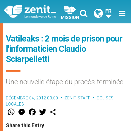
FR
MISSION
Vatileaks : 2 mois de prison pour
l'informaticien Claudio
Sciarpelletti
Une nouvelle étape du procès terminée
DÉCEMBRE 04, 2012 00:00
ZENIT STAFF
EGLISES
LOCALES
W
M
F
T
S
h
e
a
w
h
a
s
c
i
a
t
s
e
t
r
Share this Entry
s
e
b
t
e