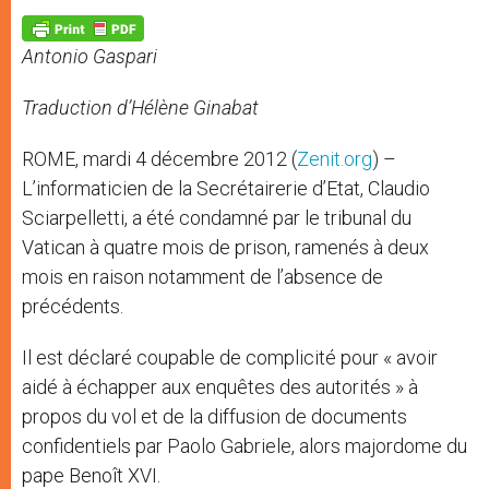
A
n
o
e
p
g
o
r
p
e
k
Antonio Gaspari
r
Traduction d’Hélène Ginabat
ROME, mardi 4 décembre 2012 (
Zenit.org
) –
L’informaticien de la Secrétairerie d’Etat, Claudio
Sciarpelletti, a été condamné par le tribunal du
Vatican à quatre mois de prison, ramenés à deux
mois en raison notamment de l’absence de
précédents.
Il est déclaré coupable de complicité pour « avoir
aidé à échapper aux enquêtes des autorités » à
propos du vol et de la diffusion de documents
confidentiels par Paolo Gabriele, alors majordome du
pape Benoît XVI.