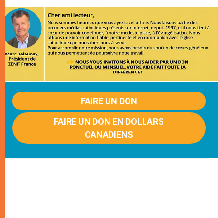
FAIRE UN DON
FAIRE UN DON EN DOLLARS
CANADIENS