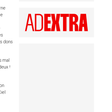
rne
ne
e
es
es dons
as mal
deux !
bon
iel