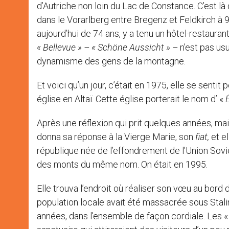
d’Autriche non loin du Lac de Constance. C’est
dans le Vorarlberg entre Bregenz et Feldkirch à 
aujourd’hui de 74 ans, y a tenu un hôtel-restauran
« Bellevue » – « Schöne Aussicht » –
n’est pas us
dynamisme des gens de la montagne.
Et voici qu’un jour, c’était en 1975, elle se sent
église en Altaï. Cette église porterait le nom d’ «
Après une réflexion qui prit quelques années, ma
donna sa réponse à la Vierge Marie, son
fiat,
et e
république née de l’effondrement de l’Union Sovié
des monts du même nom. On était en 1995.
Elle trouva l’endroit où réaliser son vœu au bord d
population locale avait été massacrée sous Stalin
années, dans l’ensemble de façon cordiale. Les « 