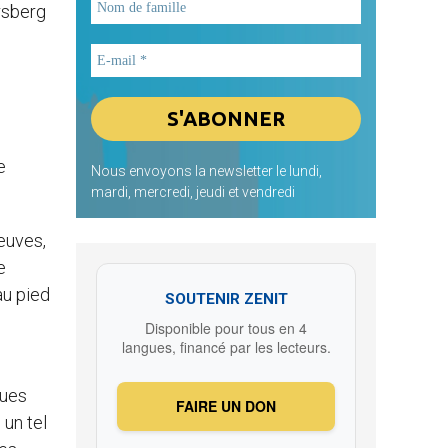
rsberg
e
Nous envoyons la newsletter le lundi,
mardi, mercredi, jeudi et vendredi
euves,
e
au pied
SOUTENIR ZENIT
Disponible pour tous en 4
langues, financé par les lecteurs.
ques
FAIRE UN DON
 un tel