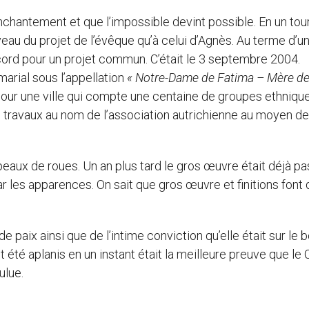
hantement et que l’impossible devint possible. En un tou
veau du projet de l’évêque qu’à celui d’Agnès. Au terme d’u
cord pour un projet commun. C’était le 3 septembre 2004.
marial sous l’appellation
« Notre-Dame de Fatima – Mère d
our une ville qui compte une centaine de groupes ethniqu
les travaux au nom de l’association autrichienne au moyen d
apeaux de roues. Un an plus tard le gros œuvre était déjà p
 les apparences. On sait que gros œuvre et finitions font 
e paix ainsi que de l’intime conviction qu’elle était sur le 
été aplanis en un instant était la meilleure preuve que le C
ulue.