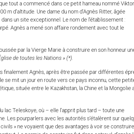
 là que tout a commencé dans ce petit hameau nommé Vikto
900 m d’altitude. Une dame du nom d’Agnès Ritter, âgée
t dans un site exceptionnel. Le nom de l’établissement :
urpé. Agnès a mené son affaire rondement avec tout le
it poussée par la Vierge Marie à construire en son honneur un
Église de toutes les Nations » (*).
is finalement Agnès, après être passée par différentes épr
lle se mit un jour en route vers ce pays inconnu, cette petit
tique, située entre le Kazakhstan, la Chine et la Mongolie 
u lac Teleskoye, où – elle l’apprit plus tard – toute une
e. Les pourparlers avec les autorités s’étalèrent sur quel
civils » ne voyaient que des avantages à voir se construire