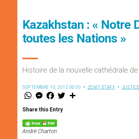
Kazakhstan : « Notre
toutes les Nations »
Histoire de la nouvelle cathédrale d
SEPTEMBRE 10, 2012 00:00
ZENIT STAFF
JUSTICE
W
M
F
T
S
h
e
a
w
h
a
s
c
i
a
t
s
e
t
r
Share this Entry
s
e
b
t
e
A
n
o
e
p
g
o
r
p
e
k
André Charton
r