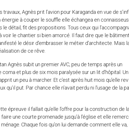
s travaux, Agnès prit l’avion pour Karaganda en vue de s’in
énergie à couper le souffle elle échangea en connaisseu
s le détail, fit des propositions. Tous ceux qui l’accompagn
voir le chantier si bien amorcé. Il faut dire que le bâtiment
nifesté le désir d’embrasser le métier d’architecte. Mais l
éalisation de ce rêve.
an Agnès subit un premier AVC, peu de temps après un
 coma et plus de six mois paralysée sur un lit d’hôpital. U
prit un peu à marcher. Et c’est après huit mois qu’elle rev
x qu’il put. Par chance elle n’avait perdu ni l’usage de la pa
tte épreuve il fallait qu’elle l’offre pour la construction de l
 faire une courte promenade jusqu’à l’église et elle remerc
u ménage. Chaque fois qu’on lui demande comment elle va, 