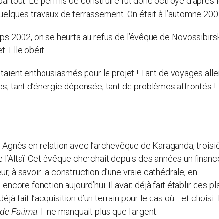
 partout. Le permis de construire fut donc octroyé d’après 
 quelques travaux de terrassement. On était à l’automne 200
mps 2002, on se heurta au refus de l’évêque de Novossibirsk
 Elle obéit.
aient enthousiasmés pour le projet ! Tant de voyages alle
ées, tant d’énergie dépensée, tant de problèmes affrontés !
it Agnès en relation avec l’archevêque de Karaganda, trois
de l’Altaï. Cet évêque cherchait depuis des années un finan
ur, à savoir la construction d’une vraie cathédrale, en
core fonction aujourd’hui. Il avait déjà fait établir des pl
jà fait l’acquisition d’un terrain pour le cas où… et choisi 
de Fatima
. Il ne manquait plus que l’argent.