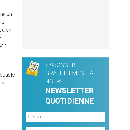
ans un
du
t à en
e
son
S'ABONNER
GRATUITEMENT À
rquable
NOTRE
est
NEWSLETTER
QUOTIDIENNE