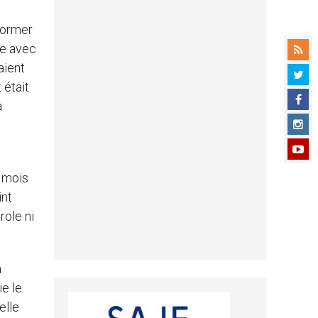
former
se avec
aient
 était
a
n mois
int
role ni
a
ie le
elle