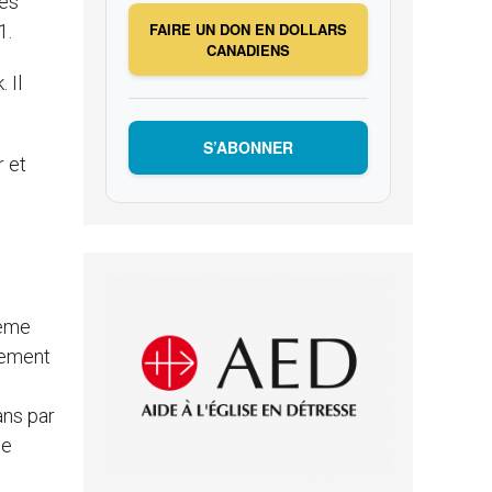
les
FAIRE UN DON EN DOLLARS
1.
CANADIENS
. Il
S’ABONNER
r et
ième
cement
ans par
le