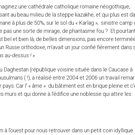
maginez une cathédrale catholique romaine néogothique,
ssant au beau milieu de la steppe kazakhe, et qui plus est d
ne à plus de 50%, sur le sol du « Karlag », sinistre camp 
ce pas une sorte de mirage, de phantasme fou ? Et pourtan
 est bel et bien là, de belles dimensions, pas encore terminé
 un Russe orthodoxe, m’avait un jour confié fièrement dans 
pas au-dessus ! »
du Daghestan (république voisine située dans le Caucase à
usulmans ( !), a réalisé entre 2004 et 2006 un travail rema
r pays. Car l’ « âme » du bâtiment est en brique pleine et c’
s murs et qui donne à l’édifice une noblesse qui attire les
à l’ouest pour nous retrouver dans un petit coin idyllique