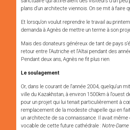
sanctuaire qui attireraient des visiteurs d’un peu
plans d’un architecte viennois. On se mit à faire
Et lorsqu’on voulut reprendre le travail au printe
demanda à Agnès de mettre un terme à son projet.
Mais des donateurs généreux de tant de pays s’ét
retour entre l’Autriche et l’Altaï pendant des ann
Pendant deux ans, Agnès ne fit plus rien.
Le soulagement
Or, dans le courant de l’année 2004, quelqu’un m
ville du Kazakhstan, à environ 1500km à l’ouest 
pour un projet qui lui tenait particulièrement à cœ
remplacement de la modeste chapelle qui en fait en
un architecte de sa connaissance. Il avait même dé
vocable de cette future cathédrale :
Notre-Dame 