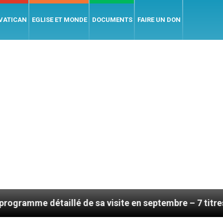
 VATICAN
EGLISE ET MONDE
DOCUMENTS
FAIRE UN DON
aillé de sa visite en septembre – 7 titres, vendredi 7 