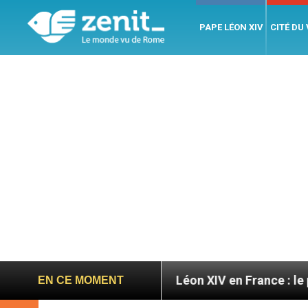
PAPE LÉON XIV
CITÉ DU
gratoires
Léon XIV en France : le programme dét
EN CE MOMENT