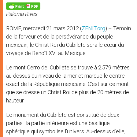
A
n
o
e
p
g
o
r
p
e
k
Paloma Rives
r
ROME, mercredi 21 mars 2012 (
ZENIT.org
) – Témoin
de la ferveur et de la persévérance du peuple
mexicain, le Christ Roi du Cubilete sera le cœur du
voyage de Benoît XVI au Mexique.
Le mont Cerro del Cubilete se trouve à 2.579 mètres
au-dessus du niveau de la mer et marque le centre
exact de la République mexicaine. C’est sur ce mont
que se dresse un Christ Roi de plus de 20 mètres de
hauteur.
Le monument du Cubilete est constitué de deux
parties : la partie inférieure est une basilique
sphérique qui symbolise l’univers. Au-dessus d’elle,