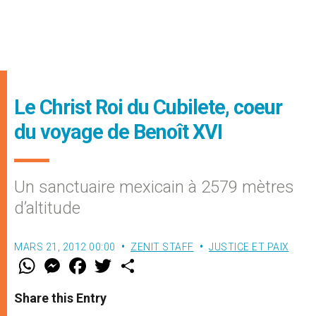
Le Christ Roi du Cubilete, coeur
du voyage de Benoît XVI
Un sanctuaire mexicain à 2579 mètres
d’altitude
MARS 21, 2012 00:00
ZENIT STAFF
JUSTICE ET PAIX
W
M
F
T
S
h
e
a
w
h
a
s
c
i
a
t
s
e
t
r
Share this Entry
s
e
b
t
e