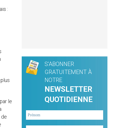
is :
s
n
S'ABONNER
GRATUITEMENT À
NOTRE
 plus
NEWSLETTER
QUOTIDIENNE
par le
a
e de
e