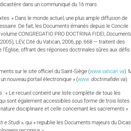
ce dicastère dans un communiqué du 16 mars.
extes: « Dans le monde actuel, une plus ample diffusion de
cessaire. De fait, les Documents émanés depuis le Concile
ns le volume CONGREGATIO PRO DOCTRINA FIDEI,
Documenta
005), LEV, Cité du Vatican, 2006, pp. 668 — traitent des
 l’Église, offrant des réponses doctrinales sûres aux défis
ts sur le site officiel du Saint-Siège (
www.vatican.va
). 
rt un nouveau portail électronique » (
www
. doctrinafidei.va
).
 « Le recueil contient une liste complète de tous les
qui sont également accessibles sous forme de trois listes
 nature disciplinaire et celle concernant les sacrements ».
i e Studi
», qui « republie les Documents majeurs du Dicas
logiens reconnus ».