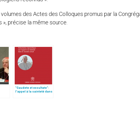
des volumes des Actes des Colloques promus par la Congréga
s », précise la même source.
"Gaudete et exsultate":
s
l'appel à la sainteté dans
es
le monde actuel (texte
ues
complet)