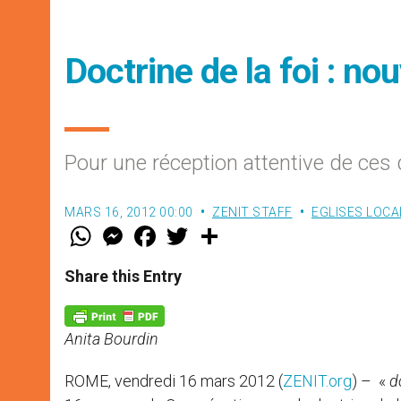
Doctrine de la foi : no
Pour une réception attentive de ce
MARS 16, 2012 00:00
ZENIT STAFF
EGLISES LOCA
W
M
F
T
S
h
e
a
w
h
a
s
c
i
a
t
s
e
t
r
Share this Entry
s
e
b
t
e
A
n
o
e
p
g
o
r
p
e
k
Anita Bourdin
r
ROME, vendredi 16 mars 2012 (
ZENIT.org
) – «
d