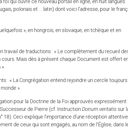
 foi qui ouvre ce nouveau portail en ligne, en huit langues
ugais, polonais et … latin) dont voici l’adresse, pour le frança
elquefois », en hongrois, en slovaque, en tchèque et en
son travail de traductions : « Le complètement du recueil de
n cours. Mais dès à présent chaque Document est offert e
 ».
ts : « La Congrégation entend rejoindre un cercle toujours
u monde ».
ation pour la Doctrine de la Foi approuvés expressément 
 Successeur de Pierre (cf. Instruction
Donum veritatis
sur l
° 18). Ceci explique l’importance d’une réception attentiv
ement de ceux qui sont engagés, au nom de l’Église, dans l