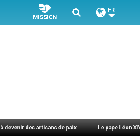
FR
MISSION
 artisans de paix
Le pape Léon XIV se rendra en 