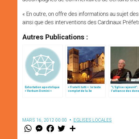
« En outre, on offre des informations au sujet 
ainsi que des interventions des Cardinaux Préfet
Autres Publications :
Exhortation apostolique
« Fratelli tutti »: le texte
"L'Eglise rajeunit":
« Verbum Domini »
complet de la 3e
l'alliance des don
encyclique du pape
hiérarchiques et d
François
dons charismatiq
MARS 16, 2012 00:00
EGLISES LOCALES
W
M
F
T
S
h
e
a
w
h
a
s
c
i
a