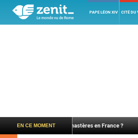
PAPE LÉON XIV
CITÉ DU
rmeture des monastères en France ?
Visite past
EN CE MOMENT