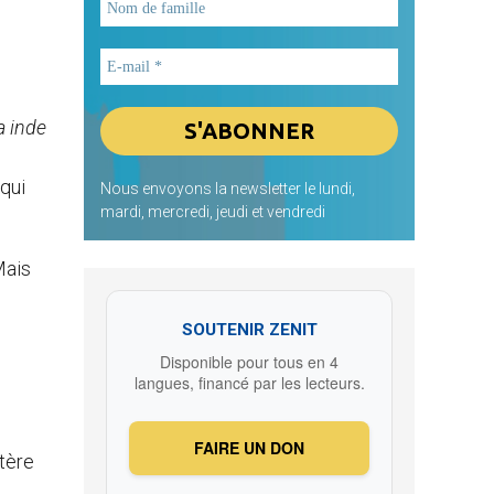
 inde
 qui
Nous envoyons la newsletter le lundi,
mardi, mercredi, jeudi et vendredi
Mais
SOUTENIR ZENIT
Disponible pour tous en 4
langues, financé par les lecteurs.
FAIRE UN DON
tère