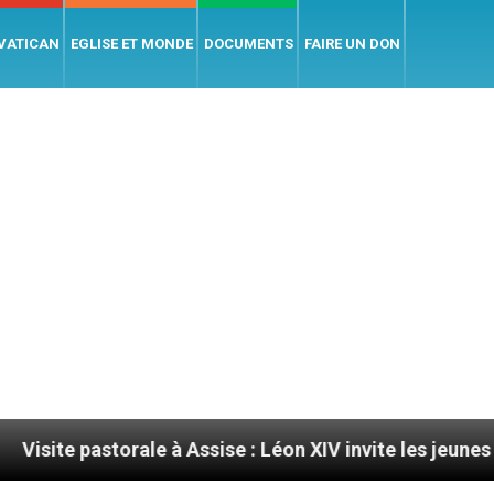
 VATICAN
EGLISE ET MONDE
DOCUMENTS
FAIRE UN DON
orale à Assise : Léon XIV invite les jeunes à devenir des