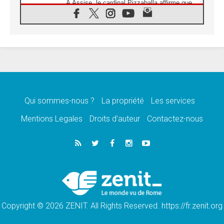
À Assise, le cardinal Pizzaballa affirme que
«les chrétiens veulent la paix»
06.08.2026
Au Mexique, le cardinal Parolin invite à être
aux côtés des marginalisées
06.08.2026
À Assise, le Pape invite les jeunes à
«construire la civilisation de l'amour»
05.08.2026
La visite du Pape en Argentine portera «un
message de paix et de dignité humaine»
Qui sommes-nous ?
La propriété
Les services
05.08.2026
Mentions Legales
Droits d’auteur
Contactez-nous
«La visite du Pape en Uruguay renforcera
l'espérance» affirme Mgr Tróccoli
05.08.2026
Le nonce en Ukraine: «Il est inquiétant
d'entendre ceux qui bénissent la guerre»
05.08.2026
Léon XIV au Pérou, une lueur d'espoir pour
un peuple en quête de paix
Copyright © 2026 ZENIT. All Rights Reserved. https://fr.zenit.org