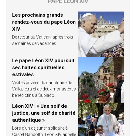
PAPE LÉON XIV
Les prochains grands
rendez-vous du pape Léon
XIV
De retour au Vatican, après trois
semaines de vacances
Le pape Léon XIV poursuit
ses haltes spirituelles
estivales
Visites privées du sanctuaire de
Vallepietra et de deux monastères
bénédictins à Subiaco
Léon XIV : « Une soif de
justice, une soif de charité
authentique »
Lors d’un déjeuner solidaire à
Castel Gandolfo, Léon XIV appelle