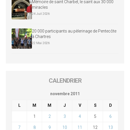
Mémoire de saint Charbel, le saint aux 30 000
miracles
24 Juil 2026
20 000 participants au pèlerinage de Pentecôte
à Chartres
22 Mai 2026
CALENDRIER
novembre 2011
L
M
M
J
V
S
D
1
2
3
4
5
6
7
8
9
10
11
12
13