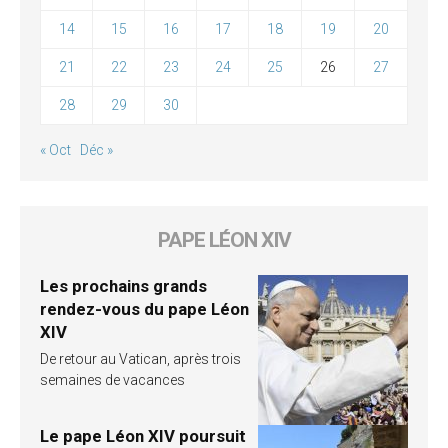
14
15
16
17
18
19
20
21
22
23
24
25
26
27
28
29
30
« Oct
Déc »
PAPE LÉON XIV
Les prochains grands
rendez-vous du pape Léon
XIV
De retour au Vatican, après trois
semaines de vacances
Le pape Léon XIV poursuit