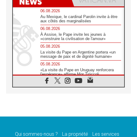
06.08.2026
Au Mexique, le cardinal Parolin invite à être
aux côtés des marginalisées
06.08.2026
À Assise, le Pape invite les jeunes à
«construire la civilisation de l'amour»
05.08.2026
La visite du Pape en Argentine portera «un
message de paix et de dignité humaine»
05.08.2026
«La visite du Pape en Uruguay renforcera
l'espérance» affirme Mgr Tróccoli
05.08.2026
Le nonce en Ukraine: «Il est inquiétant
d'entendre ceux qui bénissent la guerre»
05.08.2026
Léon XIV au Pérou, une lueur d'espoir pour
un peuple en quête de paix
05.08.2026
SCEAM: L'Église en Afrique vers
l'Assemblée ecclésiale de 2028 depuis
Addis-Abeba
Qui sommes-nous ?
La propriété
Les services