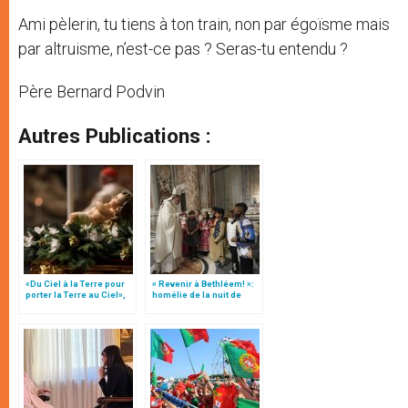
Ami pèlerin, tu tiens à ton train, non par égoïsme mais
par altruisme, n’est-ce pas ? Seras-tu entendu ?
Père Bernard Podvin
Autres Publications :
«Du Ciel à la Terre pour
« Revenir à Bethléem! »:
porter la Terre au Ciel»,
homélie de la nuit de
par Mgr Francesco Follo
Noël (texte complet)