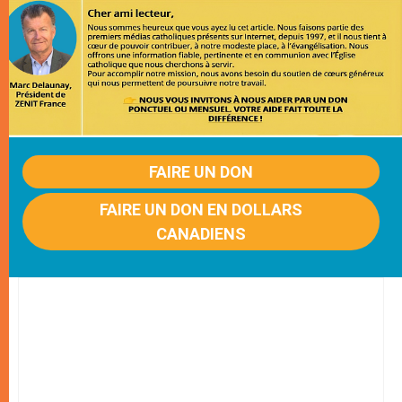
FAIRE UN DON
FAIRE UN DON EN DOLLARS
CANADIENS