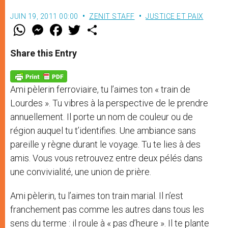
JUIN 19, 2011 00:00
ZENIT STAFF
JUSTICE ET PAIX
W
M
F
T
S
h
e
a
w
h
a
s
c
i
a
t
s
e
t
r
Share this Entry
s
e
b
t
e
A
n
o
e
p
g
o
r
p
e
k
Ami pèlerin ferroviaire, tu l’aimes ton « train de
r
Lourdes ». Tu vibres à la perspective de le prendre
annuellement. Il porte un nom de couleur ou de
région auquel tu t’identifies. Une ambiance sans
pareille y règne durant le voyage. Tu te lies à des
amis. Vous vous retrouvez entre deux pélés dans
une convivialité, une union de prière.
Ami pèlerin, tu l’aimes ton train marial. Il n’est
franchement pas comme les autres dans tous les
sens du terme : il roule à « pas d’heure ». Il te plante