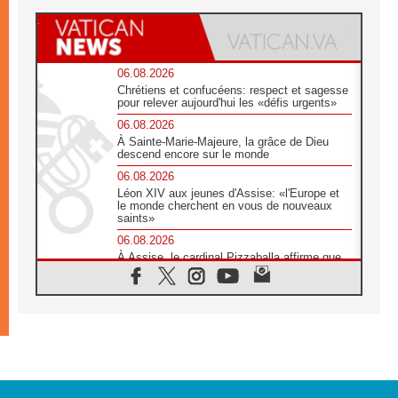
06.08.2026
Chrétiens et confucéens: respect et sagesse
pour relever aujourd'hui les «défis urgents»
06.08.2026
À Sainte-Marie-Majeure, la grâce de Dieu
descend encore sur le monde
06.08.2026
Léon XIV aux jeunes d'Assise: «l'Europe et
le monde cherchent en vous de nouveaux
saints»
06.08.2026
À Assise, le cardinal Pizzaballa affirme que
«les chrétiens veulent la paix»
06.08.2026
Au Mexique, le cardinal Parolin invite à être
aux côtés des marginalisées
06.08.2026
À Assise, le Pape invite les jeunes à
«construire la civilisation de l'amour»
05.08.2026