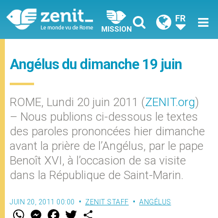
FR
MISSION
Angélus du dimanche 19 juin
ROME, Lundi 20 juin 2011 (
ZENIT.org
)
– Nous publions ci-dessous le textes
des paroles prononcées hier dimanche
avant la prière de l’Angélus, par le pape
Benoît XVI, à l’occasion de sa visite
dans la République de Saint-Marin.
JUIN 20, 2011 00:00
ZENIT STAFF
ANGÉLUS
W
M
F
T
S