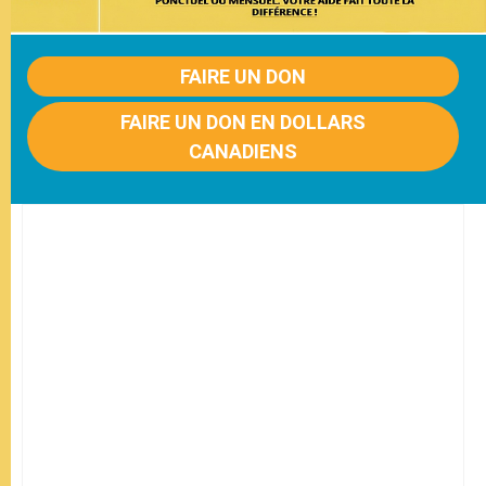
FAIRE UN DON
FAIRE UN DON EN DOLLARS
CANADIENS