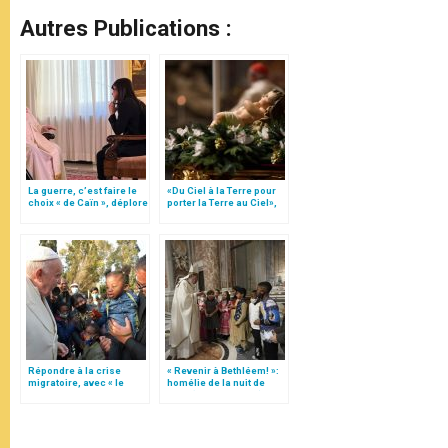
Autres Publications :
La guerre, c’est faire le
«Du Ciel à la Terre pour
choix « de Caïn », déplore
porter la Terre au Ciel»,
le pape François
par Mgr Francesco Follo
Répondre à la crise
« Revenir à Bethléem! »:
migratoire, avec « le
homélie de la nuit de
style de l’humanité »!
Noël (texte complet)
(texte complet)