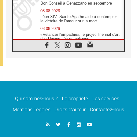
Bon Conseil à Genazzano en septembre
08.08.2026
Léon XIV: Sainte Agathe aide à contempler
la victoire de l'amour sur la mort
08.08.2026
«Relancer l'empathie», le projet Triennal d'art
des Universités catholiques
08.08.2026
Signis 2026, donner la parole aux religieuses
catholiques
08.08.2026
Au Bangladesh, l'Église accompagne les
Dalits sur le chemin de la dignité
07.08.2026
Philippines: le vicariat apostolique de
Calapan devient un diocèse
Qui sommes-nous ?
La propriété
Les services
07.08.2026
Congo-Brazzaville: le 15 août, entre solennité
Mentions Legales
Droits d’auteur
Contactez-nous
de l'Assomption et mémoire nationale
07.08.2026
«La paix commence par l'empathie» estime
le cardinal Parolin
07.08.2026