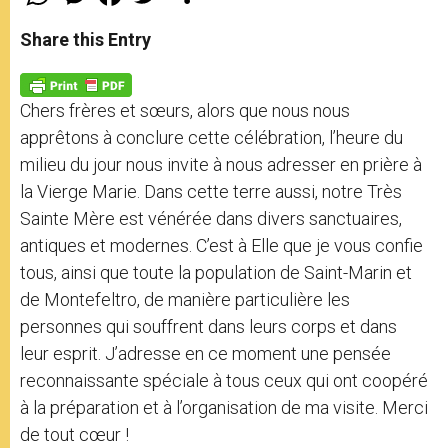
h
e
a
w
h
a
s
c
i
a
t
s
e
t
r
Share this Entry
s
e
b
t
e
A
n
o
e
p
g
o
r
p
e
k
Chers frères et sœurs, alors que nous nous
r
apprêtons à conclure cette célébration, l’heure du
milieu du jour nous invite à nous adresser en prière à
la Vierge Marie. Dans cette terre aussi, notre Très
Sainte Mère est vénérée dans divers sanctuaires,
antiques et modernes. C’est à Elle que je vous confie
tous, ainsi que toute la population de Saint-Marin et
de Montefeltro, de manière particulière les
personnes qui souffrent dans leurs corps et dans
leur esprit. J’adresse en ce moment une pensée
reconnaissante spéciale à tous ceux qui ont coopéré
à la préparation et à l’organisation de ma visite. Merci
de tout cœur !