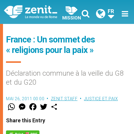
FR
MISSION
France : Un sommet des
« religions pour la paix »
Déclaration commune à la veille du G8
et du G20
MAI 26, 2011 00:00
ZENIT STAFF
JUSTICE ET PAIX
W
M
F
T
S
h
e
a
w
h
a
s
c
i
a
t
s
e
t
r
Share this Entry
s
e
b
t
e
A
n
o
e
p
g
o
r