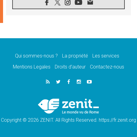
08.08.2026
Signis 2026, donner la parole aux religieuses
catholiques
08.08.2026
Au Bangladesh, l'Église accompagne les
Dalits sur le chemin de la dignité
07.08.2026
Philippines: le vicariat apostolique de
Calapan devient un diocèse
Qui sommes-nous ?
La propriété
Les services
07.08.2026
Congo-Brazzaville: le 15 août, entre solennité
Mentions Legales
Droits d’auteur
Contactez-nous
de l'Assomption et mémoire nationale
07.08.2026
«La paix commence par l'empathie» estime
le cardinal Parolin
07.08.2026
En Colombie, «la paix ne s'achète pas avec
une signature»
Copyright © 2026 ZENIT. All Rights Reserved. https://fr.zenit.org