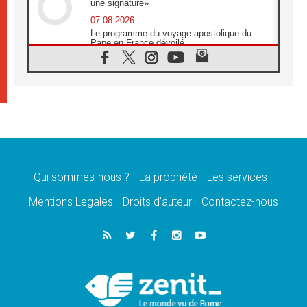
une signature»
07.08.2026
Le programme du voyage apostolique du
Pape en France dévoilé
07.08.2026
1ère Conférence continentale sur l'éducation
catholique en Afrique
07.08.2026
Un logo symbolique pour la venue du Pape
en France
07.08.2026
Cardinal Rossi: «La venue du Pape Léon en
Argentine est un hommage à François»
Qui sommes-nous ?
La propriété
Les services
07.08.2026
Hiroshima et Nagasaki, 81 ans après,
Mentions Legales
Droits d’auteur
Contactez-nous
lancement des «dix jours de prière pour la
paix»
06.08.2026
Préparatifs des JMJ 2027 à Séoul: «c'est
passionnant et l'impatience est immense!»
06.08.2026
Chrétiens et confucéens: respect et sagesse
pour relever les «défis urgents»