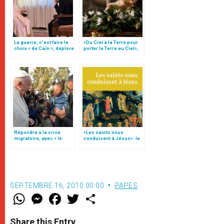
La guerre, c’est faire le
«Du Ciel à la Terre pour
choix « de Caïn », déplore
porter la Terre au Ciel»,
le pape François
par Mgr Francesco Follo
Répondre à la crise
«Les saints nous
migratoire, avec « le
conduisent à Jésus»: le
style de l’humanité »!
p. Léthel et la fin du
(texte complet)
pontificat de Benoît XVI
SEPTEMBRE 16, 2010 00:00
PAPES
W
M
F
T
S
h
e
a
w
h
a
s
c
i
a
t
s
e
t
r
Share this Entry