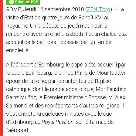
p
g
o
r
p
e
k
ROME, Jeudi 16 septembre 2010 (
ZENIT.org
) – La
r
visite d’État de quatre jours de Benoît XVI au
Royaume-Uni a débuté ce jeudi matin par la
rencontre avec la reine Elisabeth II et un chaleureux
accueil de la part des Ecossais, par un temps
ensoleillé.
A l’aéroport d’Edimbourg, le pape a été accueilli par
le duc d’Edimbourg, le prince Philip de Mountbatten,
époux de la reine, par les autorités de l’Eglise
catholique, dont le nonce apostolique, Mgr Faustino
Sainz Muñoz, le Premier ministre d’Ecosse, M. Alex
Salmond, et des représentants d’autres religions. Il
s’est entretenu quelques minutes avec le duc
d’Edinbourg au
Royal Pavilion
, sur le tarmac de
l’aéroport.