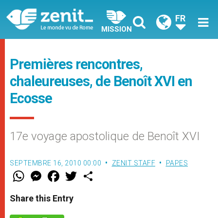
FR
MISSION
Premières rencontres,
chaleureuses, de Benoît XVI en
Ecosse
17e voyage apostolique de Benoît XVI
SEPTEMBRE 16, 2010 00:00
ZENIT STAFF
PAPES
W
M
F
T
S
h
e
a
w
h
a
s
c
i
a
t
s
e
t
r
Share this Entry
s
e
b
t
e
A
n
o
e