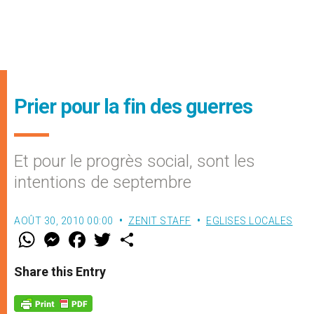
Prier pour la fin des guerres
Et pour le progrès social, sont les
intentions de septembre
AOÛT 30, 2010 00:00
ZENIT STAFF
EGLISES LOCALES
W
M
F
T
S
h
e
a
w
h
a
s
c
i
a
t
s
e
t
r
Share this Entry
s
e
b
t
e
A
n
o
e
p
g
o
r
p
e
k