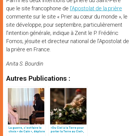
Parmi les deux intentions de prière du Saint-Père
que le site francophone de
l’Apostolat de la prière
commente sur le site « Prier au cœur du monde », le
site développe, pour septembre, particulièrement
l’intention générale, indique à Zenit le P. Frédéric
Fornos, jésuite et directeur national de l’Apostolat de
la prière en France.
Anita S. Bourdin
Autres Publications :
La guerre, c’est faire le
«Du Ciel à la Terre pour
choix « de Caïn », déplore
porter la Terre au Ciel»,
le pape François
par Mgr Francesco Follo