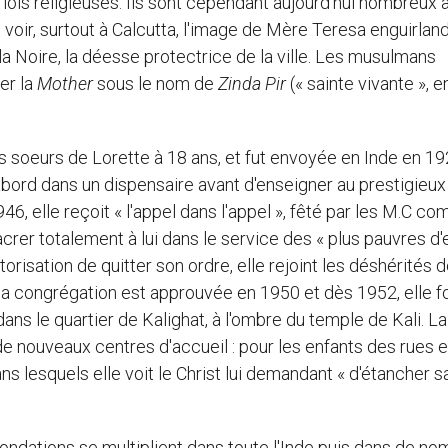
is religieuses. Ils sont cependant aujourd'hui nombreux à 
e voir, surtout à Calcutta, l'image de Mère Teresa enguirla
la Noire, la déesse protectrice de la ville. Les musulmans
er la
Mother
sous le nom de
Zinda Pir
(« sainte vivante », e
s soeurs de Lorette à 18 ans, et fut envoyée en Inde en 1
 d'abord dans un dispensaire avant d'enseigner au prestigieux
6, elle reçoit « l'appel dans l'appel », fêté par les M.C c
rer totalement à lui dans le service des « plus pauvres d'
torisation de quitter son ordre, elle rejoint les déshérités 
Sa congrégation est approuvée en 1950 et dès 1952, elle f
ns le quartier de Kalighat, à l'ombre du temple de Kali. La
de nouveaux centres d'accueil : pour les enfants des rues e
ns lesquels elle voit le Christ lui demandant « d'étancher s
s fondations se multiplient dans toute l'Inde puis dans de n