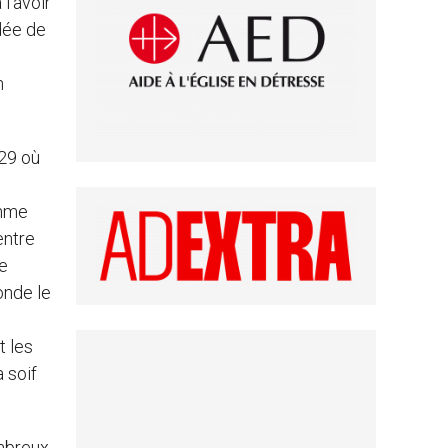
l'avoir
ndée de
n
929 où
omme
entre
de
onde le
t les
a soif
ombreux