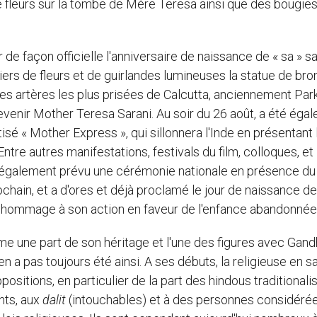
 fleurs sur la tombe de Mère Teresa ainsi que des bougies
 de façon officielle l'anniversaire de naissance de « sa » sa
olliers de fleurs et de guirlandes lumineuses la statue de br
es artères les plus prisées de Calcutta, anciennement Par
venir Mother Teresa Sarani. Au soir du 26 août, a été éga
isé « Mother Express », qui sillonnera l'Inde en présentant 
tre autres manifestations, festivals du film, colloques, et
 également prévu une cérémonie nationale en présence du
rochain, et a d'ores et déjà proclamé le jour de naissance de
 en hommage à son action en faveur de l'enfance abandonnée
e une part de son héritage et l'une des figures avec Gandh
'en a pas toujours été ainsi. A ses débuts, la religieuse en sa
ositions, en particulier de la part des hindous traditionalis
nts, aux
dalit
(intouchables) et à des personnes considéré