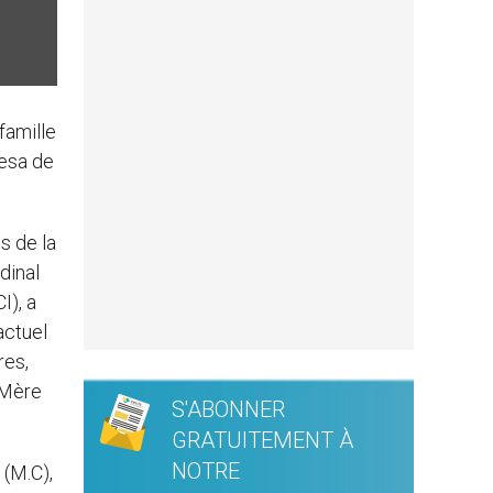
famille
resa de
s de la
dinal
I), a
actuel
res,
 Mère
S'ABONNER
GRATUITEMENT À
NOTRE
 (M.C),