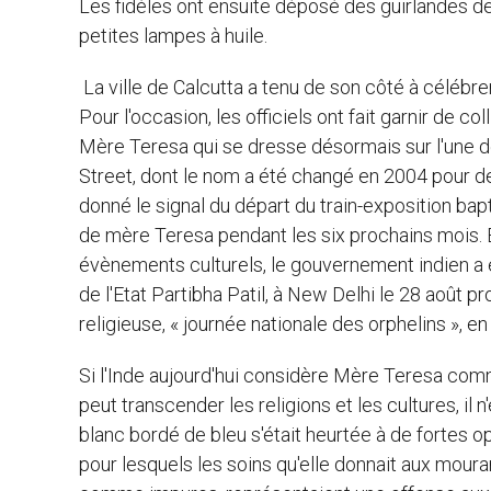
Les fidèles ont ensuite déposé des guirlandes de
petites lampes à huile.
La ville de Calcutta a tenu de son côté à célébrer
Pour l'occasion, les officiels ont fait garnir de c
Mère Teresa qui se dresse désormais sur l'une d
Street, dont le nom a été changé en 2004 pour de
donné le signal du départ du train-exposition bapt
de mère Teresa pendant les six prochains mois. En
évènements culturels, le gouvernement indien a
de l'Etat Partibha Patil, à New Delhi le 28 août p
religieuse, « journée nationale des orphelins »,
Si l'Inde aujourd'hui considère Mère Teresa comm
peut transcender les religions et les cultures, il n
blanc bordé de bleu s'était heurtée à de fortes opp
pour lesquels les soins qu'elle donnait aux moura