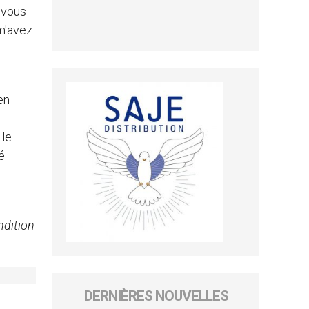
t vous
 m'avez
en
 le
é
ndition
DERNIÈRES NOUVELLES