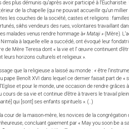
 des plus démunis qu'après avoir participé à l'Eucharistie.
rieur de la chapelle (qui ne pouvait accueillir qu'un millier
es les couches de la société, castes et religions : famille
rtunés, sikhs vendeurs des rues, volontaires travaillant dan
des malades venus rendre hommage à
« Mataji »
(Mère). L'a
Nirmala à laquelle elle a succédé, ont évoqué leur fondatr
re de Mère Teresa dont « la vie et l' œuvre continuent d'êt
nt leurs horizons culturels et religieux »
.
sage que la religieuse a laissé au monde :
«
être l'instrum
 pape Benoît XVI dans lequel ce dernier faisait part de « 
 l'Eglise et pour le monde, une occasion de rendre grâces 
ours de sa vie et continue d'être à travers le travail plein
té] qui [sont] ses enfants spirituels ». (...)
a cour de la maison-mère, les novices de la congrégation 
ienheureuse, concluant gaiement par « May you soon be a sai