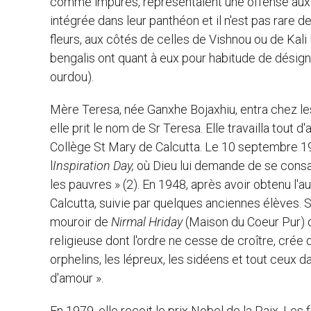
comme impures, représentaient une offense aux lo
intégrée dans leur panthéon et il n'est pas rare d
fleurs, aux côtés de celles de Vishnou ou de Kali 
bengalis ont quant à eux pour habitude de désign
ourdou).
Mère Teresa, née Ganxhe Bojaxhiu, entra chez le
elle prit le nom de Sr Teresa. Elle travailla tout
Collège St Mary de Calcutta. Le 10 septembre 194
l
Inspiration Day,
où Dieu lui demande de se consac
les pauvres » (2). En 1948, après avoir obtenu l'au
Calcutta, suivie par quelques anciennes élèves. 
mouroir de
Nirmal Hriday
(Maison du Coeur Pur) da
religieuse dont l'ordre ne cesse de croître, crée 
orphelins, les lépreux, les sidéens et tout ceux da
d'amour ».
En 1979, elle reçoit le prix Nobel de la Paix. Le