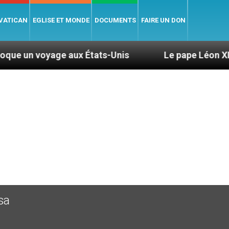
 VATICAN
EGLISE ET MONDE
DOCUMENTS
FAIRE UN DON
e aux États-Unis
Le pape Léon XIV se rendra e
sa