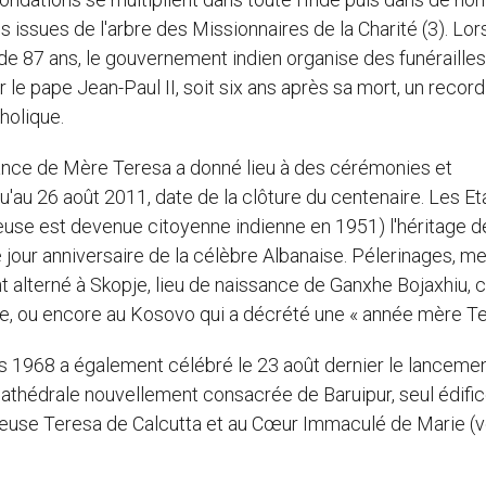
s issues de l'arbre des Missionnaires de la Charité (3). Lo
e 87 ans, le gouvernement indien organise des funérailles
r le pape Jean-Paul II, soit six ans après sa mort, un recor
tholique.
ssance de Mère Teresa a donné lieu à des cérémonies et
u'au 26 août 2011, date de la clôture du centenaire. Les Et
gieuse est devenue citoyenne indienne en 1951) l'héritage d
e jour anniversaire de la célèbre Albanaise. Pélerinages, m
ont alterné à Skopje, lieu de naissance de Ganxhe Bojaxhiu
ille, ou encore au Kosovo qui a décrété une « année mère Te
s 1968 a également célébré le 23 août dernier le lanceme
athédrale nouvellement consacrée de Baruipur, seul édifi
reuse Teresa de Calcutta et au Cœur Immaculé de Marie (v