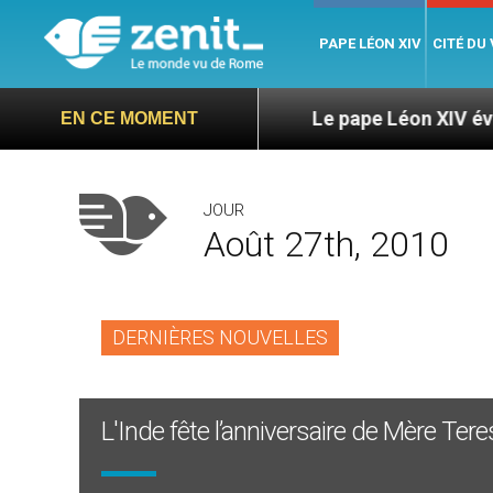
PAPE LÉON XIV
CITÉ DU
Duarte Langa
Le pape Léon XIV évoque un voyag
EN CE MOMENT
JOUR
Août 27th, 2010
DERNIÈRES NOUVELLES
L'Inde fête l’anniversaire de Mère Tere