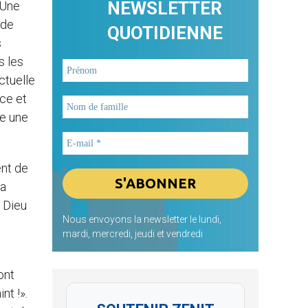
NEWSLETTER
 Une
 de
QUOTIDIENNE
s
s les
ctuelle
ice et
re une
ent de
sa
à Dieu
Nous envoyons la newsletter le lundi,
mardi, mercredi, jeudi et vendredi
ont
nt !»
.