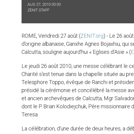
AUG 27, 2010 00:00
ZENIT STAFF
ROME, Vendredi 27 août (
ZENIT.org
) - Le 26 aoû
d'origine albanaise, Ganxhe Agnes Bojaxhiu, qui
Calcutta, souligne aujourd'hui « Eglises d'Asie » (
E
Le jeudi 26 août 2010, une messe célébrant le ce
Charité s'est tenue dans la chapelle située au pr
Telesphore Toppo, évêque de Ranchi et président
présidé la cérémonie et concélébré la messe av
et ancien archevêques de Calcutta, Mgr Salvadore
dont le P. Brian Kolodiejchuk, Père missionnaire 
Teresa.
La célébration, d'une durée de deux heures, a débu