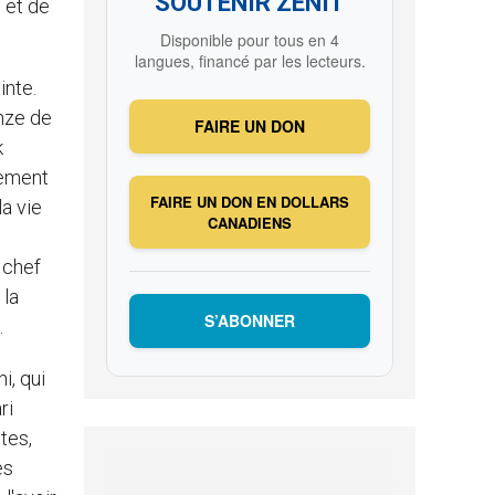
SOUTENIR ZENIT
 et de
Disponible pour tous en 4
langues, financé par les lecteurs.
inte.
onze de
FAIRE UN DON
k
lement
FAIRE UN DON EN DOLLARS
la vie
CANADIENS
 chef
 la
S’ABONNER
.
i, qui
ri
tes,
es