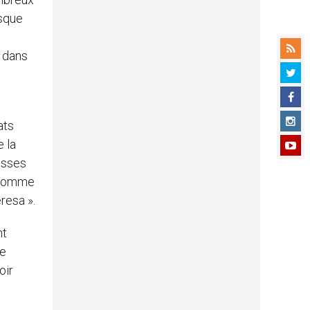
rsque
d dans
ats
e la
esses
, comme
resa ».
nt
ce
oir