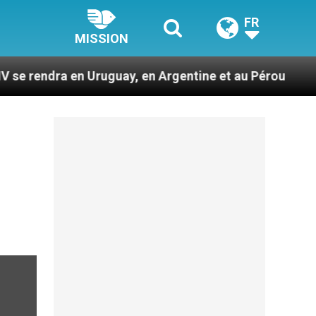
FR
MISSION
n Uruguay, en Argentine et au Pérou
Des prophè