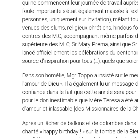
qui ne commencent leur journée de travail auprès
foule importante s'était également massée à l'exté
personnes, uniquement sur invitation), mêlant tout
venues des slums, religieux chrétiens, hindous fo
centres des M.C, accompagnant même parfois 
supérieure des M. C, Sr Mary Prema, ainsi que Sr 
lancé officiellement les célébrations du centenai
source d'inspiration pour tous (...), quels que soie
Dans son homélie, Mgr Toppo a insisté sur le mes
l'amour de Dieu »
.
Il a également lu un message du
confiance dans le fait que cette année sera pour
pour le don inestimable que Mère Teresa a été au c
d'amour et inlassable [des Missionnaires de la Chari
Après un lâcher de ballons et de colombes dans l
chanté « happy birthday ! » sur la tombe de la B