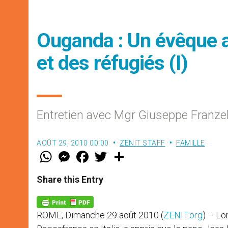
Ouganda : Un évêque a
et des réfugiés (I)
Entretien avec Mgr Giuseppe Franzell
AOÛT 29, 2010 00:00
ZENIT STAFF
FAMILLE
W
M
F
T
S
h
e
a
w
h
a
s
c
i
a
t
s
e
t
r
Share this Entry
s
e
b
t
e
A
n
o
e
p
g
o
r
p
e
k
ROME, Dimanche 29 août 2010 (
ZENIT.org
) – Lo
r