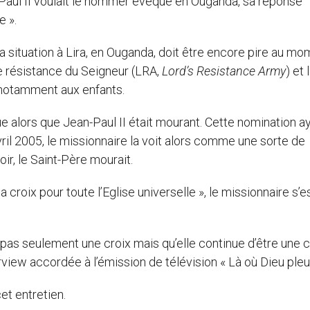
-Paul II voulait le nommer évêque en Ouganda, sa réponse
e ».
, la situation à Lira, en Ouganda, doit être encore pire au m
de résistance du Seigneur (LRA,
Lord’s Resistance Army
) et 
, notamment aux enfants.
e alors que Jean-Paul II était mourant. Cette nomination a
il 2005, le missionnaire la voit alors comme une sorte de
oir, le Saint-Père mourait.
 croix pour toute l’Eglise universelle », le missionnaire s’est
 pas seulement une croix mais qu’elle continue d’être une cr
rview accordée à l’émission de télévision « Là où Dieu pleu
et entretien.