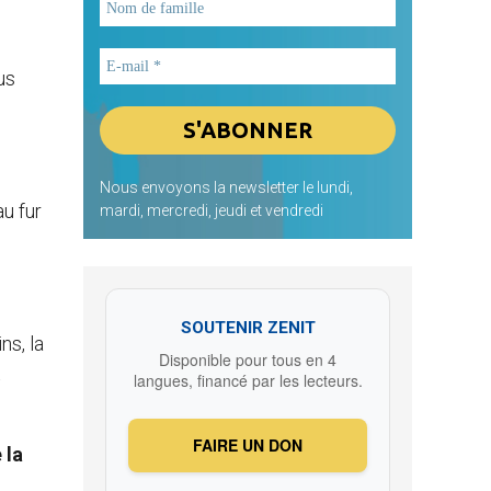
us
Nous envoyons la newsletter le lundi,
au fur
mardi, mercredi, jeudi et vendredi
SOUTENIR ZENIT
ns, la
Disponible pour tous en 4
t
langues, financé par les lecteurs.
FAIRE UN DON
 la