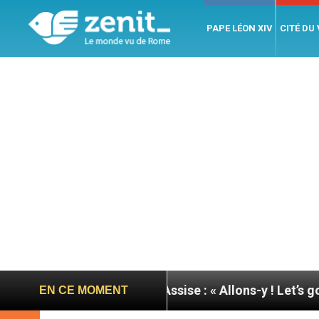
PAPE LÉON XIV
CITÉ DU
urnée du pape à Assise : « Allons-y ! Let’s go ! »
EN CE MOMENT