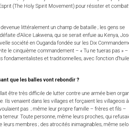
t Esprit (The Holy Spirit Movement) pour résister et combat
it devenue littéralement un champ de bataille ; les gens se
 défaite d’Alice Lakwena, qui se serait enfuie au Kenya, Jo
 nouvelle société en Ouganda fondée sur les Dix Commandem
ès vite le cinquième commandement – « Tu ne tueras pas » –
 fondamentalistes et traditionnelles, avec l’onction d’huil
isant que les balles vont rebondir ?
llait être très difficile de lutter contre une armée bien orga
. Ils venaient dans les villages et forçaient les villageois 
 voulaient pas ; même leur propre famille – frères et fils –
 la terreur. Toute personne, même leurs proches, qui refusa
 de leurs membres ; des atrocités inimaginables, même selo