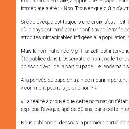
Roccafranca en Italie, a appris que le pape Jean
immédiate a été : « Non. Trouvez quelqu’un d’autr
Si être évêque est toujours une croix, s’est-il dit
où le pays est miné par un conflit avec l’Armée 
atrocités inimaginables infligées à la population
Mais la nomination de Mgr Franzelli est intervenu
été publiée dans L’Osservatore Romano le 1er avr
poisson d’avril de la part du pape. Le lendemain s
A la pensée du pape en train de mourir, « portant la
« comment pourrais-je dire non ? »
« La réalité a prouvé que cette nomination n’était
explique l’évêque, âgé de 68 ans, dans cette inte
Nous publions ci-dessous la première partie de c