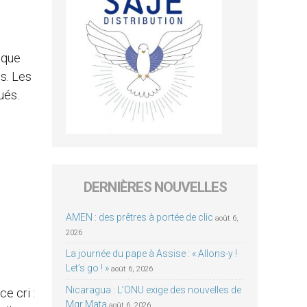
lque
s. Les
ués.
DERNIÈRES NOUVELLES
AMEN : des prêtres à portée de clic
août 6,
2026
La journée du pape à Assise : « Allons-y !
Let’s go ! »
août 6, 2026
Nicaragua : L’ONU exige des nouvelles de
e cri :
Mgr Mata
août 6, 2026