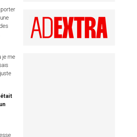
 porter
, une
 des
a
ù je me
sais
juste
était
 un
tesse