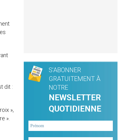
oment
les
yant
S'ABONNER
GRATUITEMENT À
 dit :
NOTRE
NEWSLETTER
QUOTIDIENNE
oix »,
re ».