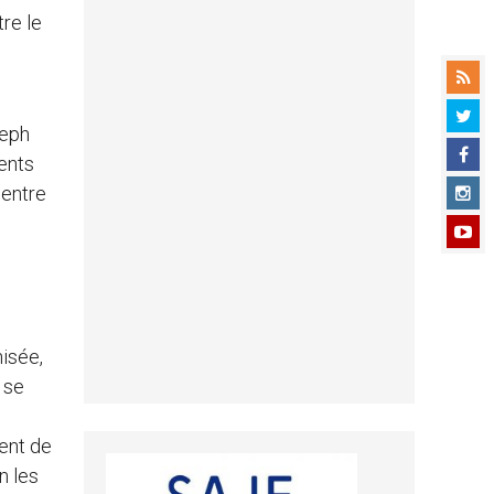
tre le
seph
ents
 entre
e
nisée,
à se
ient de
n les