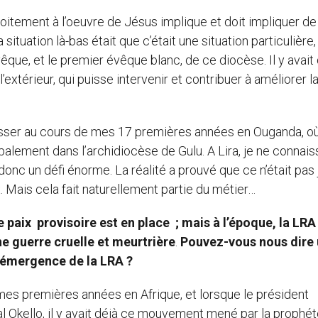
roitement à l’oeuvre de Jésus implique et doit impliquer de
situation là-bas était que c’était une situation particulière
évêque, et le premier évêque blanc, de ce diocèse. Il y avait
xtérieur, qui puisse intervenir et contribuer à améliorer l
’y passer au cours de mes 17 premières années en Ouganda, o
ipalement dans l’archidiocèse de Gulu. A Lira, je ne connais
onc un défi énorme. La réalité a prouvé que ce n’était pas 
. Mais cela fait naturellement partie du métier…
 paix provisoire est en place ; mais à l’époque, la LRA 
ne guerre cruelle et meurtrière
.
Pouvez-vous nous dire
l’émergence de la LRA ?
nt mes premières années en Afrique, et lorsque le président
l Okello, il y avait déjà ce mouvement mené par la prophé