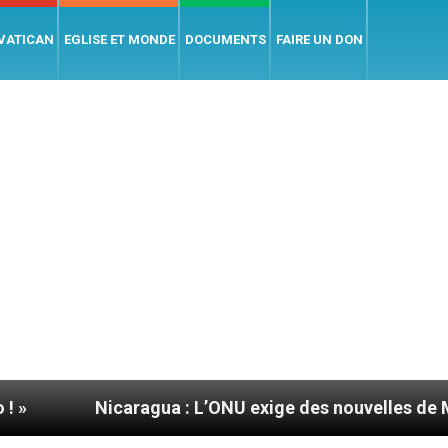
 VATICAN
EGLISE ET MONDE
DOCUMENTS
FAIRE UN DON
Nicaragua : L’ONU exige des nouvelles de Mgr Mata