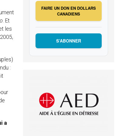
FAIRE UN DON EN DOLLARS
lument
CANADIENS
no
. Et
et les
 2005,
S’ABONNER
uples)
ndu :
it
pour
 de
i a