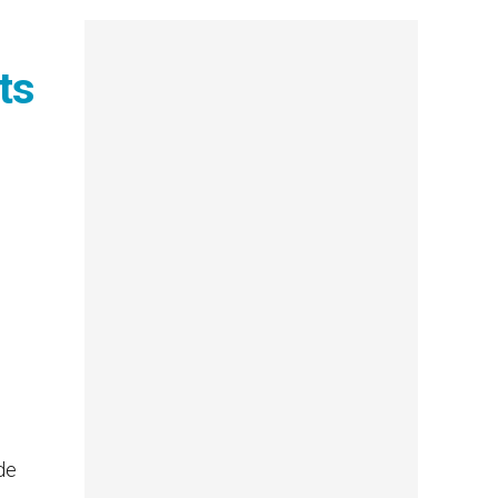
ts
de