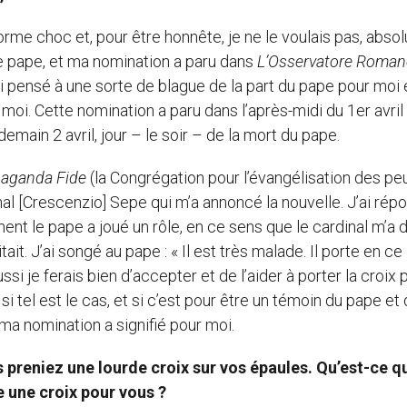
orme choc et, pour être honnête, je ne le voulais pas, abso
 le pape, et ma nomination a paru dans
L’Osservatore Roma
s j’ai pensé à une sorte de blague de la part du pape pour moi 
 moi. Cette nomination a paru dans l’après-midi du 1er avril
ndemain 2 avril, jour – le soir – de la mort du pape.
paganda Fide
(la Congrégation pour l’évangélisation des pe
nal [Crescenzio] Sepe qui m’a annoncé la nouvelle. J’ai répo
ent le pape a joué un rôle, en ce sens que le cardinal m’a d
tait. J’ai songé au pape : « Il est très malade. Il porte en ce
ssi je ferais bien d’accepter et de l’aider à porter la croix 
si tel est le cas, et si c’est pour être un témoin du pape et
 ma nomination a signifié pour moi.
 preniez une lourde croix sur vos épaules. Qu’est-ce qu
 une croix pour vous ?