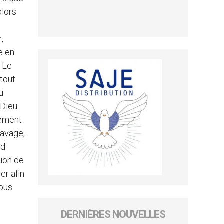
alors
,
e en
. Le
tout
u
 Dieu.
lement
lavage,
nd
tion de
er afin
nous
DERNIÈRES NOUVELLES