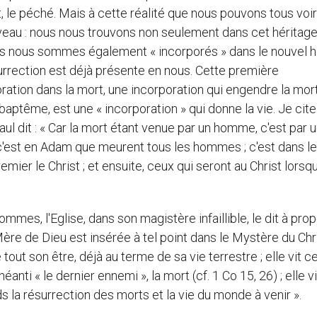
rt, le péché. Mais à cette réalité que nous pouvons tous voir
veau : nous nous trouvons non seulement dans cet héritag
s nous sommes également « incorporés » dans le nouvel
ésurrection est déjà présente en nous. Cette première
ration dans la mort, une incorporation qui engendre la mort
aptême, est une « incorporation » qui donne la vie. Je cite
aul dit : « Car la mort étant venue par un homme, c'est par 
 c'est en Adam que meurent tous les hommes ; c'est dans le
mier le Christ ; et ensuite, ceux qui seront au Christ lorsqu'
ommes, l'Eglise, dans son magistère infaillible, le dit à pro
Mère de Dieu est insérée à tel point dans le Mystère du Chr
 tout son être, déjà au terme de sa vie terrestre ; elle vit c
nti « le dernier ennemi », la mort (cf. 1 Co 15, 26) ; elle vi
 la résurrection des morts et la vie du monde à venir ».