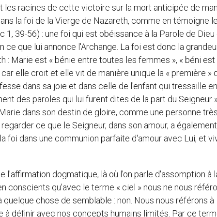
les racines de cette victoire sur la mort anticipée de ma
dans la foi de la Vierge de Nazareth, comme en témoigne l
1, 39-56) : une foi qui est obéissance à la Parole de Dieu 
elon ce que lui annonce l'Archange. La foi est donc la grande
 Marie est « bénie entre toutes les femmes », « béni est l
 car elle croit et elle vit de manière unique la « première »
nfesse dans sa joie et dans celle de l'enfant qui tressaille e
nt des paroles qui lui furent dites de la part du Seigneur » 
r Marie dans son destin de gloire, comme une personne trè
regarder ce que le Seigneur, dans son amour, a également
rs la foi dans une communion parfaite d'amour avec Lui, et vi
e l'affirmation dogmatique, là où l'on parle d'assomption à l
en conscients qu'avec le terme « ciel » nous ne nous référ
u à quelque chose de semblable : non. Nous nous référons à
e à définir avec nos concepts humains limités. Par ce ter