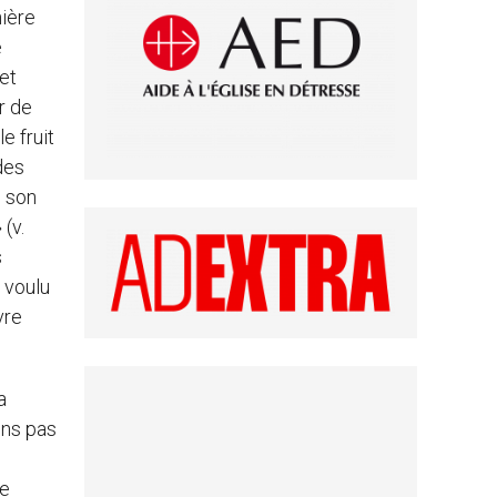
nière
e
et
ur de
e fruit
 des
n son
(v.
s
 voulu
vre
a
ons pas
me