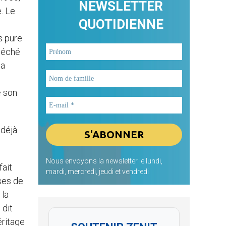
NEWSLETTER
. Le
QUOTIDIENNE
s pure
péché
la
e son
 déjà
Nous envoyons la newsletter le lundi,
fait
mardi, mercredi, jeudi et vendredi
sses de
 la
 dit
éritage