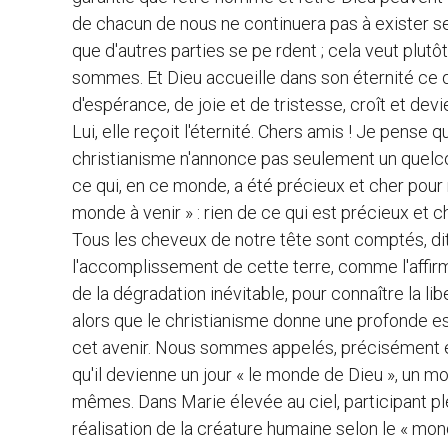
de chacun de nous ne continuera pas à exister seu
que d'autres parties se pe rdent ; cela veut plut
sommes. Et Dieu accueille dans son éternité ce qu
d'espérance, de joie et de tristesse, croît et devi
Lui, elle reçoit l'éternité. Chers amis ! Je pense q
christianisme n'annonce pas seulement un quelco
ce qui, en ce monde, a été précieux et cher pour no
monde à venir » : rien de ce qui est précieux et 
Tous les cheveux de notre tête sont comptés, dit
l'accomplissement de cette terre, comme l'affirme
de la dégradation inévitable, pour connaître la li
alors que le christianisme donne une profonde esp
cet avenir. Nous sommes appelés, précisément en 
qu'il devienne un jour « le monde de Dieu », un 
mêmes. Dans Marie élevée au ciel, participant pl
réalisation de la créature humaine selon le « mon