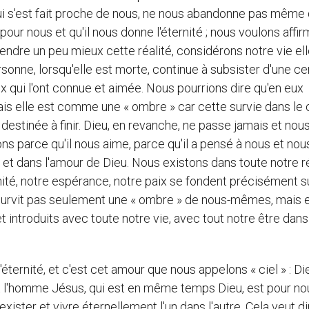
 qui s'est fait proche de nous, ne nous abandonne pas même 
 pour nous et qu'il nous donne l'éternité ; nous voulons affi
endre un peu mieux cette réalité, considérons notre vie ell
onne, lorsqu'elle est morte, continue à subsister d'une ce
 qui l'ont connue et aimée. Nous pourrions dire qu'en eux
ais elle est comme une « ombre » car cette survie dans le
destinée à finir. Dieu, en revanche, ne passe jamais et nou
s parce qu'il nous aime, parce qu'il a pensé à nous et nou
et dans l'amour de Dieu. Nous existons dans toute notre ré
ité, notre espérance, notre paix se fondent précisément s
 survit pas seulement une « ombre » de nous-mêmes, mais e
introduits avec toute notre vie, avec tout notre être dans
éternité, et c'est cet amour que nous appelons « ciel » : Di
Et l'homme Jésus, qui est en même temps Dieu, est pour no
xister et vivre éternellement l'un dans l'autre. Cela veut d