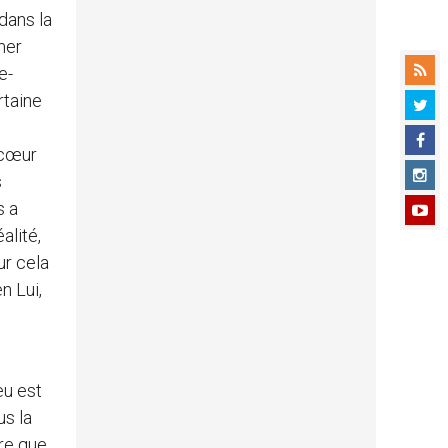
dans la
rmer
e-
rtaine
 cœur
s
s a
alité,
ur cela
n Lui,
eu est
us la
ire que