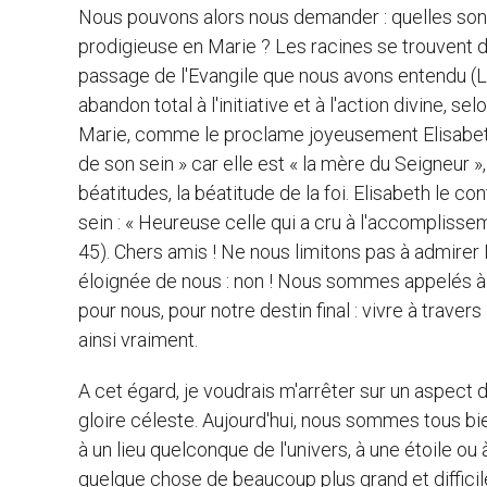
Nous pouvons alors nous demander : quelles sont 
prodigieuse en Marie ? Les racines se trouvent 
passage de l'Evangile que nous avons entendu (Lc 
abandon total à l'initiative et à l'action divine, s
Marie, comme le proclame joyeusement Elisabeth :
de son sein » car elle est « la mère du Seigneur »,
béatitudes, la béatitude de la foi. Elisabeth le co
sein : « Heureuse celle qui a cru à l'accomplisseme
45). Chers amis ! Ne nous limitons pas à admire
éloignée de nous : non ! Nous sommes appelés à 
pour nous, pour notre destin final : vivre à trave
ainsi vraiment.
A cet égard, je voudrais m'arrêter sur un aspect d
gloire céleste. Aujourd'hui, nous sommes tous bi
à un lieu quelconque de l'univers, à une étoile o
quelque chose de beaucoup plus grand et difficil