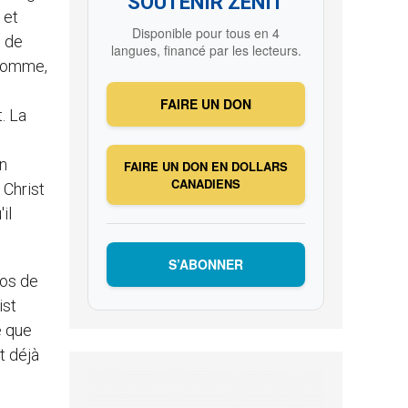
SOUTENIR ZENIT
 et
Disponible pour tous en 4
e de
langues, financé par les lecteurs.
 homme,
FAIRE UN DON
. La
un
FAIRE UN DON EN DOLLARS
CANADIENS
 Christ
il
S’ABONNER
pos de
ist
e que
t déjà