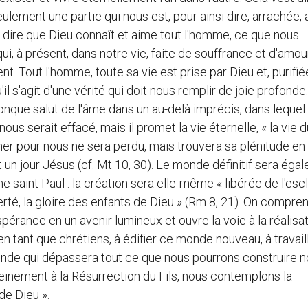
lement une partie qui nous est, pour ainsi dire, arrachée, 
ôt dire que Dieu connaît et aime tout l'homme, ce que nous
i, à présent, dans notre vie, faite de souffrance et d'amour
ent. Tout l'homme, toute sa vie est prise par Dieu et, purifié
u'il s'agit d'une vérité qui doit nous remplir de joie profonde
nque salut de l'âme dans un au-delà imprécis, dans lequel 
us serait effacé, mais il promet la vie éternelle, « la vie d
cher pour nous ne sera perdu, mais trouvera sa plénitude en
 un jour Jésus (cf. Mt 10, 30). Le monde définitif sera éga
 saint Paul : la création sera elle-même « libérée de l'esc
berté, la gloire des enfants de Dieu » (Rm 8, 21). On compre
érance en un avenir lumineux et ouvre la voie à la réalisa
tant que chrétiens, à édifier ce monde nouveau, à travaill
monde qui dépassera tout ce que nous pourrons construire 
einement à la Résurrection du Fils, nous contemplons la
de Dieu ».