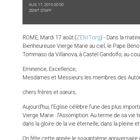
AUG 17, 2010 00:00
ZENIT STAFF
ROME, Mardi 17 août (
ZENIT.org
) - Dans la mati
Bienheureuse Vierge Marie au ciel, le Pape Benoî
Tommaso da Villanova, à Castel Gandolfo, au cours
Eminence, Excellence,
Mesdames et Messieurs les membres des Autor
chers frères et sœurs,
Aujourd'hui, l'Eglise célèbre l'une des plus impor
Vierge Marie : l'Assomption. Au terme de sa vie te
dans la gloire de la vie éternelle, dans la pleine
On fête cette année le soixantième anniversaire