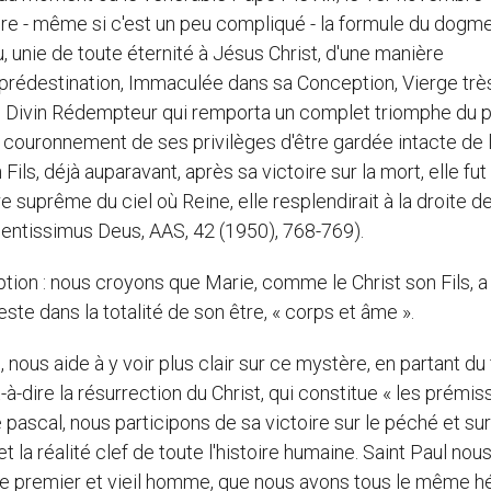
lire - même si c'est un peu compliqué - la formule du dogme
, unie de toute éternité à Jésus Christ, d'une manière
prédestination, Immaculée dans sa Conception, Vierge trè
u Divin Rédempteur qui remporta un complet triomphe du 
couronnement de ses privilèges d'être gardée intacte de 
ls, déjà auparavant, après sa victoire sur la mort, elle fut
e suprême du ciel où Reine, elle resplendirait à la droite d
ficentissimus Deus, AAS, 42 (1950), 768-769).
tion : nous croyons que Marie, comme le Christ son Fils, a
este dans la totalité de son être, « corps et âme ».
 nous aide à y voir plus clair sur ce mystère, en partant du 
st-à-dire la résurrection du Christ, qui constitue « les prémi
ascal, nous participons de sa victoire sur le péché et sur
t la réalité clef de toute l'histoire humaine. Saint Paul nous
e premier et vieil homme, que nous avons tous le même h