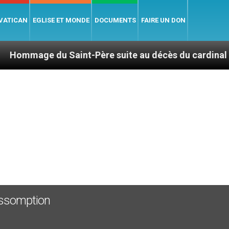
 VATICAN
EGLISE ET MONDE
DOCUMENTS
FAIRE UN DON
 Saint-Père suite au décès du cardinal Júlio Duarte 
'Assomption