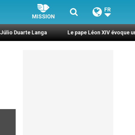
FR
MISSION
Langa
Le pape Léon XIV évoque un voyage aux 