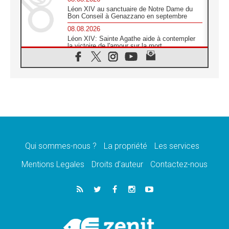
Léon XIV au sanctuaire de Notre Dame du
Bon Conseil à Genazzano en septembre
08.08.2026
Léon XIV: Sainte Agathe aide à contempler
la victoire de l'amour sur la mort
08.08.2026
«Relancer l'empathie», le projet Triennal d'art
des Universités catholiques
08.08.2026
Signis 2026, donner la parole aux religieuses
catholiques
08.08.2026
Au Bangladesh, l'Église accompagne les
Dalits sur le chemin de la dignité
Qui sommes-nous ?
La propriété
Les services
07.08.2026
Philippines: le vicariat apostolique de
Mentions Legales
Droits d’auteur
Contactez-nous
Calapan devient un diocèse
07.08.2026
Congo-Brazzaville: le 15 août, entre solennité
de l'Assomption et mémoire nationale
07.08.2026
«La paix commence par l'empathie» estime
le cardinal Parolin