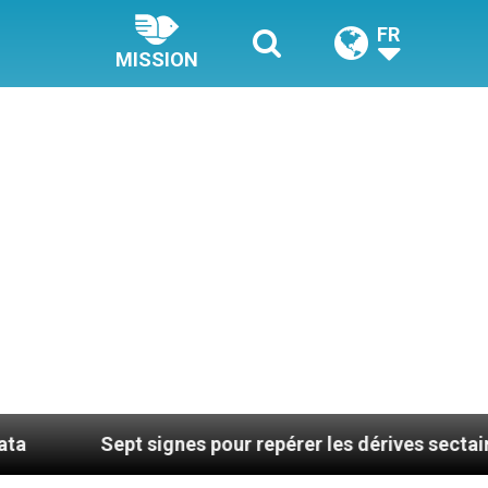
FR
MISSION
ept signes pour repérer les dérives sectaires du coach