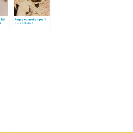
 Tal
Anges ou archanges ?
)
Qui sont-ils ?