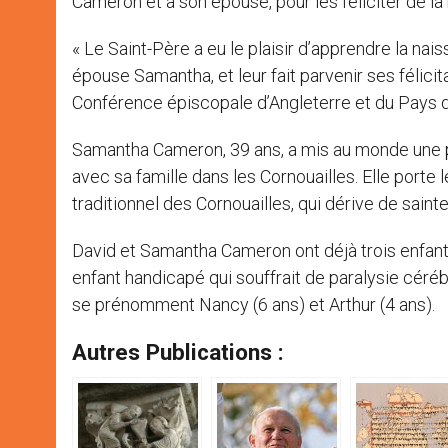
Cameron et à son épouse, pour les féliciter de la
« Le Saint-Père a eu le plaisir d’apprendre la na
épouse Samantha, et leur fait parvenir ses félici
Conférence épiscopale d’Angleterre et du Pays d
Samantha Cameron, 39 ans, a mis au monde une pet
avec sa famille dans les Cornouailles. Elle porte
traditionnel des Cornouailles, qui dérive de saint
David et Samantha Cameron ont déjà trois enfants d
enfant handicapé qui souffrait de paralysie céréb
se prénomment Nancy (6 ans) et Arthur (4 ans).
Autres Publications :