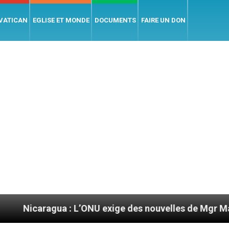
 VATICAN
EGLISE ET MONDE
DOCUMENTS
FAIRE UN DON
ua : L’ONU exige des nouvelles de Mgr Mata
S