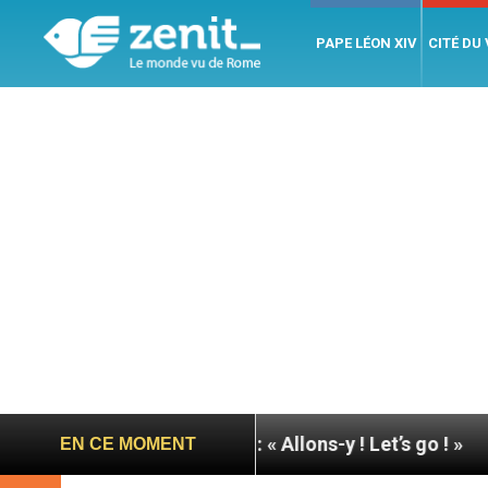
PAPE LÉON XIV
CITÉ DU
 pape à Assise : « Allons-y ! Let’s go ! »
Nicarag
EN CE MOMENT