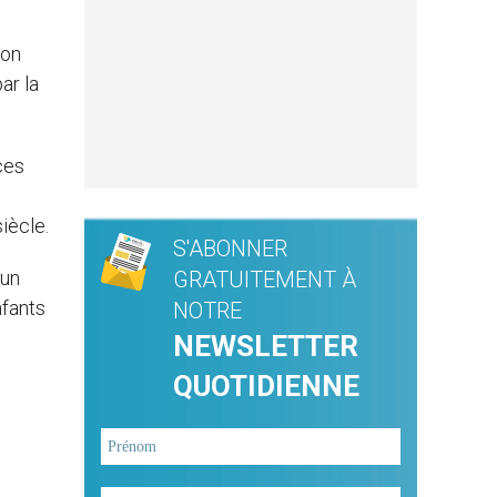
son
ar la
ces
iècle.
S'ABONNER
 un
GRATUITEMENT À
nfants
NOTRE
NEWSLETTER
QUOTIDIENNE