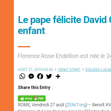
Le pape félicite Davi
enfant
Florence Rose Endellion est née le 2
AOÛT 27, 2010 00:00
ZENIT STAFF
EGLISES LOCA
W
M
F
T
S
h
e
a
w
h
a
s
c
i
a
t
s
e
t
r
Share this Entry
s
e
b
t
e
A
n
o
e
p
g
o
r
p
e
k
ROME, Vendredi 27 août (
ZENIT.org
) – Benoît XV
r