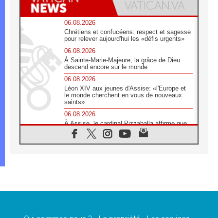
06.08.2026
Chrétiens et confucéens: respect et sagesse
pour relever aujourd'hui les «défis urgents»
06.08.2026
À Sainte-Marie-Majeure, la grâce de Dieu
descend encore sur le monde
06.08.2026
Léon XIV aux jeunes d'Assise: «l'Europe et
le monde cherchent en vous de nouveaux
saints»
06.08.2026
À Assise, le cardinal Pizzaballa affirme que
«les chrétiens veulent la paix»
06.08.2026
Au Mexique, le cardinal Parolin invite à être
aux côtés des marginalisées
06.08.2026
À Assise, le Pape invite les jeunes à
«construire la civilisation de l'amour»
05.08.2026
La visite du Pape en Argentine portera «un
message de paix et de dignité humaine»