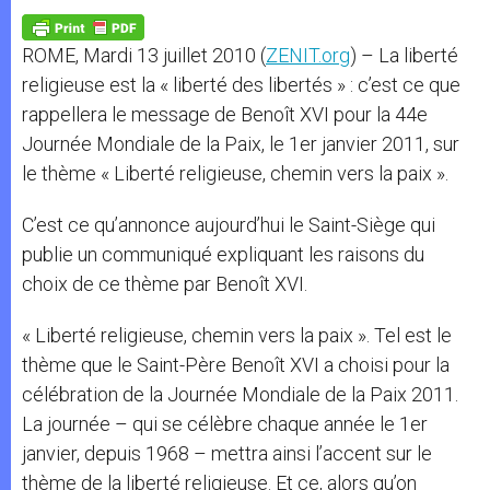
A
n
o
e
p
g
o
r
p
e
k
ROME, Mardi 13 juillet 2010 (
ZENIT.org
) – La liberté
r
religieuse est la « liberté des libertés » : c’est ce que
rappellera le message de Benoît XVI pour la 44e
Journée Mondiale de la Paix, le 1er janvier 2011, sur
le thème « Liberté religieuse, chemin vers la paix ».
C’est ce qu’annonce aujourd’hui le Saint-Siège qui
publie un communiqué expliquant les raisons du
choix de ce thème par Benoît XVI.
« Liberté religieuse, chemin vers la paix ». Tel est le
thème que le Saint-Père Benoît XVI a choisi pour la
célébration de la Journée Mondiale de la Paix 2011.
La journée – qui se célèbre chaque année le 1er
janvier, depuis 1968 – mettra ainsi l’accent sur le
thème de la liberté religieuse. Et ce, alors qu’on