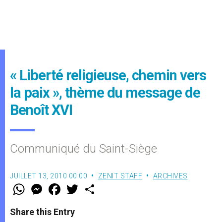
« Liberté religieuse, chemin vers
la paix », thème du message de
Benoît XVI
Communiqué du Saint-Siège
JUILLET 13, 2010 00:00
ZENIT STAFF
ARCHIVES
W
M
F
T
S
h
e
a
w
h
a
s
c
i
a
t
s
e
t
r
Share this Entry
s
e
b
t
e