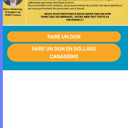
FAIRE UN DON
FAIRE UN DON EN DOLLARS
CANADIENS