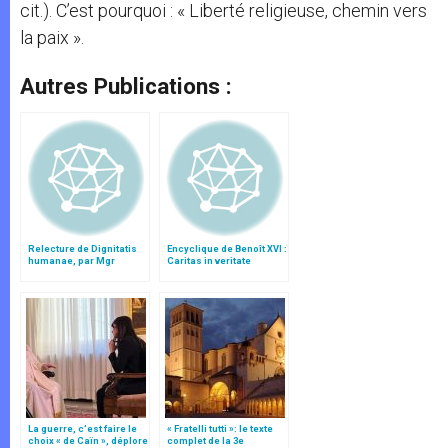
cit.). C’est pourquoi : « Liberté religieuse, chemin vers
la paix ».
Autres Publications :
Relecture de Dignitatis
Encyclique de Benoît XVI :
humanae, par Mgr
Caritas in veritate
Minnerath
La guerre, c’est faire le
« Fratelli tutti »: le texte
choix « de Caïn », déplore
complet de la 3e