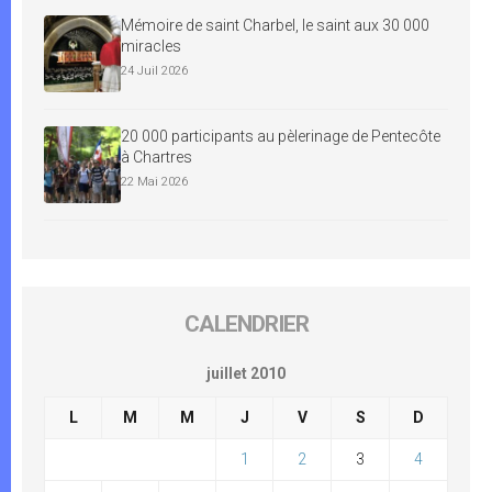
Mémoire de saint Charbel, le saint aux 30 000
miracles
24 Juil 2026
20 000 participants au pèlerinage de Pentecôte
à Chartres
22 Mai 2026
CALENDRIER
juillet 2010
L
M
M
J
V
S
D
1
2
3
4