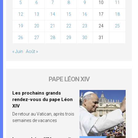
5
6
7
8
9
10
11
12
13
14
15
16
17
18
19
20
21
22
23
24
25
26
27
28
29
30
31
« Juin
Août »
PAPE LÉON XIV
Les prochains grands
rendez-vous du pape Léon
XIV
De retour au Vatican, après trois
semaines de vacances