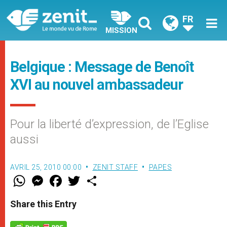
FR
MISSION
Belgique : Message de Benoît
XVI au nouvel ambassadeur
Pour la liberté d’expression, de l’Eglise
aussi
AVRIL 25, 2010 00:00
ZENIT STAFF
PAPES
W
M
F
T
S
h
e
a
w
h
a
s
c
i
a
t
s
e
t
r
Share this Entry
s
e
b
t
e
A
n
o
e
p
g
o
r