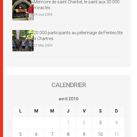
Mémoire de saint Charbel, le saint aux 30 000
miracles
24 Juil 2026
20 000 participants au pèlerinage de Pentecôte
à Chartres
22 Mai 2026
CALENDRIER
avril 2010
L
M
M
J
V
S
D
1
2
3
4
5
6
7
8
9
10
11