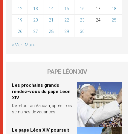
12
13
14
15
16
17
18
19
20
21
22
23
24
25
26
27
28
29
30
« Mar
Mai »
PAPE LÉON XIV
Les prochains grands
rendez-vous du pape Léon
XIV
De retour au Vatican, après trois
semaines de vacances
Le pape Léon XIV poursuit