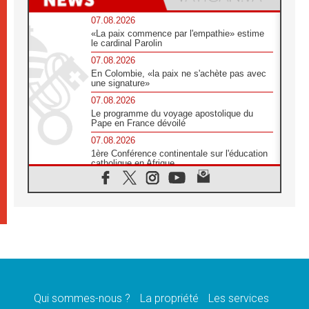
07.08.2026
«La paix commence par l'empathie» estime
le cardinal Parolin
07.08.2026
En Colombie, «la paix ne s'achète pas avec
une signature»
07.08.2026
Le programme du voyage apostolique du
Pape en France dévoilé
07.08.2026
1ère Conférence continentale sur l'éducation
catholique en Afrique
07.08.2026
Un logo symbolique pour la venue du Pape
en France
07.08.2026
Cardinal Rossi: «La venue du Pape Léon en
Argentine est un hommage à François»
07.08.2026
Hiroshima et Nagasaki, 81 ans après,
lancement des «dix jours de prière pour la
paix»
Qui sommes-nous ?
La propriété
Les services