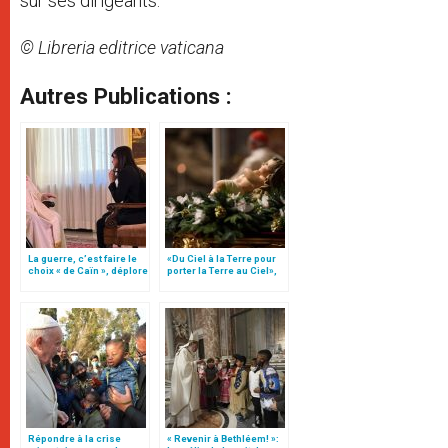
sur ses dirigeants.
© Libreria editrice vaticana
Autres Publications :
La guerre, c’est faire le
«Du Ciel à la Terre pour
choix « de Caïn », déplore
porter la Terre au Ciel»,
le pape François
par Mgr Francesco Follo
Répondre à la crise
« Revenir à Bethléem! »: