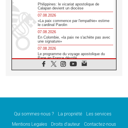
Philippines: le vicariat apostolique de
Calapan devient un diocèse
07.08.2026
«La paix commence par l'empathie» estime
le cardinal Parolin
07.08.2026
En Colombie, «la paix ne s'achète pas avec
une signature»
07.08.2026
Le programme du voyage apostolique du
Pape en France dévoilé
07.08.2026
1ère Conférence continentale sur l'éducation
catholique en Afrique
07.08.2026
Un logo symbolique pour la venue du Pape
en France
07.08.2026
Cardinal Rossi: «La venue du Pape Léon en
Argentine est un hommage à François»
Qui sommes-nous ?
La propriété
Les services
07.08.2026
Hiroshima et Nagasaki, 81 ans après,
Mentions Legales
Droits d’auteur
Contactez-nous
lancement des «dix jours de prière pour la