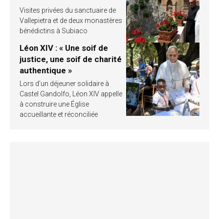
Visites privées du sanctuaire de
Vallepietra et de deux monastères
bénédictins à Subiaco
Léon XIV : « Une soif de
justice, une soif de charité
authentique »
Lors d’un déjeuner solidaire à
Castel Gandolfo, Léon XIV appelle
à construire une Église
accueillante et réconciliée