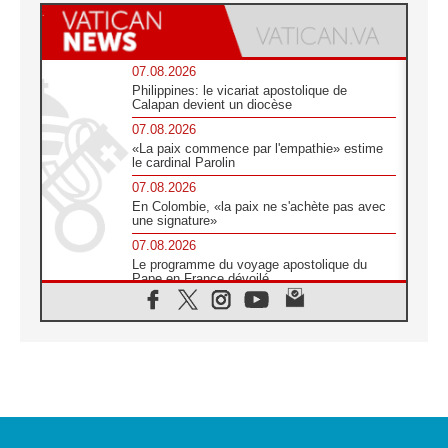
07.08.2026
Philippines: le vicariat apostolique de
Calapan devient un diocèse
07.08.2026
«La paix commence par l'empathie» estime
le cardinal Parolin
07.08.2026
En Colombie, «la paix ne s'achète pas avec
une signature»
07.08.2026
Le programme du voyage apostolique du
Pape en France dévoilé
07.08.2026
1ère Conférence continentale sur l'éducation
catholique en Afrique
07.08.2026
Un logo symbolique pour la venue du Pape
en France
07.08.2026
Cardinal Rossi: «La venue du Pape Léon en