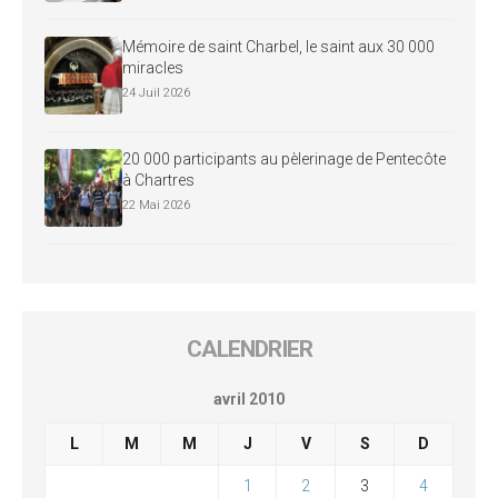
Mémoire de saint Charbel, le saint aux 30 000
miracles
24 Juil 2026
20 000 participants au pèlerinage de Pentecôte
à Chartres
22 Mai 2026
CALENDRIER
avril 2010
L
M
M
J
V
S
D
1
2
3
4