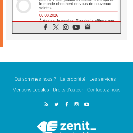
le monde cherchent en vous de nouveaux
saints»
06.08.2026
À Assise, le cardinal Pizzaballa affirme que
«les chrétiens veulent la paix»
06.08.2026
Au Mexique, le cardinal Parolin invite à être
aux côtés des marginalisées
06.08.2026
À Assise, le Pape invite les jeunes à
«construire la civilisation de l'amour»
05.08.2026
La visite du Pape en Argentine portera «un
message de paix et de dignité humaine»
Qui sommes-nous ?
La propriété
Les services
05.08.2026
Mentions Legales
Droits d’auteur
Contactez-nous
«La visite du Pape en Uruguay renforcera
l'espérance» affirme Mgr Tróccoli
05.08.2026
Le nonce en Ukraine: «Il est inquiétant
d'entendre ceux qui bénissent la guerre»
05.08.2026
Léon XIV au Pérou, une lueur d'espoir pour
un peuple en quête de paix