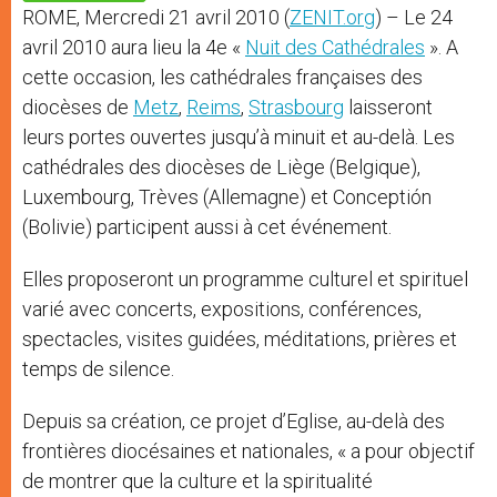
p
e
k
ROME, Mercredi 21 avril 2010 (
ZENIT.org
) – Le 24
r
avril 2010 aura lieu la 4e «
Nuit des Cathédrales
». A
cette occasion, les cathédrales françaises des
diocèses de
Metz
,
Reims
,
Strasbourg
laisseront
leurs portes ouvertes jusqu’à minuit et au-delà. Les
cathédrales des diocèses de Liège (Belgique),
Luxembourg, Trèves (Allemagne) et Conceptión
(Bolivie) participent aussi à cet événement.
Elles proposeront un programme culturel et spirituel
varié avec concerts, expositions, conférences,
spectacles, visites guidées, méditations, prières et
temps de silence.
Depuis sa création, ce projet d’Eglise, au-delà des
frontières diocésaines et nationales, « a pour objectif
de montrer que la culture et la spiritualité