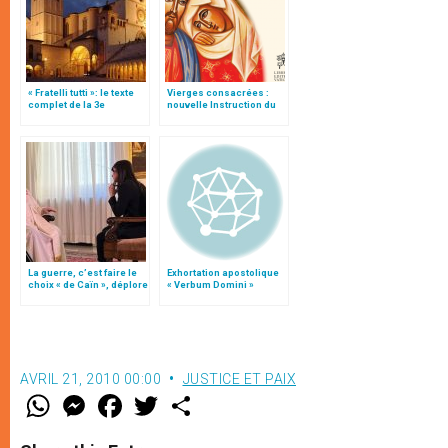
« Fratelli tutti »: le texte
Vierges consacrées :
complet de la 3e
nouvelle Instruction du
encyclique du pape
Vatican
François
La guerre, c’est faire le
Exhortation apostolique
choix « de Caïn », déplore
« Verbum Domini »
le pape François
AVRIL 21, 2010 00:00
JUSTICE ET PAIX
W
M
F
T
S
h
e
a
w
h
a
s
c
i
a
t
s
e
t
r