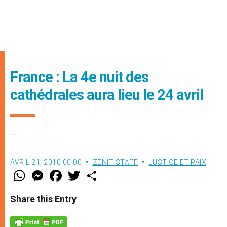
France : La 4e nuit des
cathédrales aura lieu le 24 avril
–
AVRIL 21, 2010 00:00
ZENIT STAFF
JUSTICE ET PAIX
W
M
F
T
S
h
e
a
w
h
a
s
c
i
a
t
s
e
t
r
Share this Entry
s
e
b
t
e
A
n
o
e
p
g
o
r