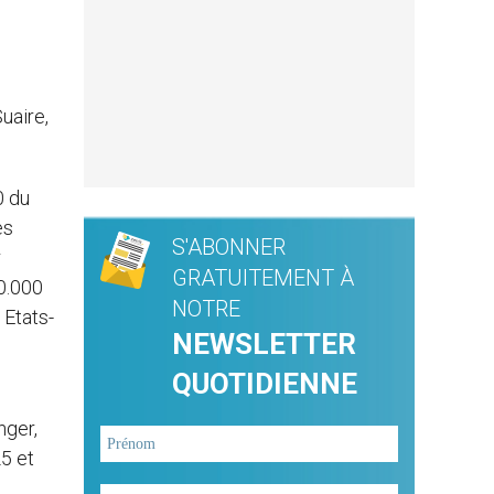
uaire,
0 du
es
S'ABONNER
r
GRATUITEMENT À
30.000
NOTRE
 Etats-
NEWSLETTER
QUOTIDIENNE
nger,
25 et