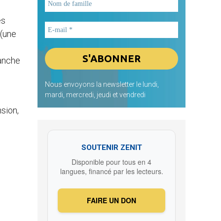
es
 (une
manche
Nous envoyons la newsletter le lundi,
mardi, mercredi, jeudi et vendredi
nsion,
SOUTENIR ZENIT
Disponible pour tous en 4
langues, financé par les lecteurs.
FAIRE UN DON