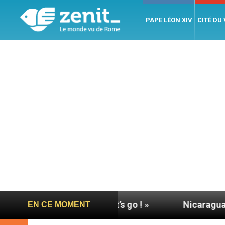
PAPE LÉON XIV
CITÉ DU
: « Allons-y ! Let’s go ! »
Nicaragua : L’ONU ex
EN CE MOMENT