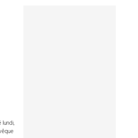
 lundi,
evêque