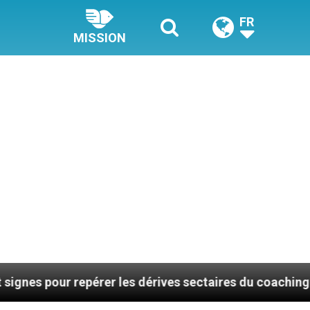
FR
MISSION
r repérer les dérives sectaires du coaching
La 