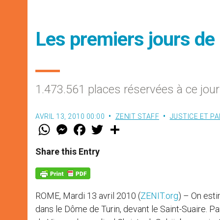
Les premiers jours de
1.473.561 places réservées à ce jour
AVRIL 13, 2010 00:00
ZENIT STAFF
JUSTICE ET PA
W
M
F
T
S
h
e
a
w
h
a
s
c
i
a
t
s
e
t
r
Share this Entry
s
e
b
t
e
A
n
o
e
p
g
o
r
p
e
k
r
ROME, Mardi 13 avril 2010 (
ZENIT.org
) – On esti
dans le Dôme de Turin, devant le Saint-Suaire. 