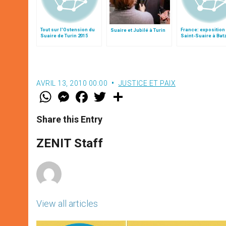
Tout sur l'Ostension du
France: exposition 
Suaire et Jubilé à Turin
Suaire de Turin 2015
Saint-Suaire à Bat
Mer (Nantes)
AVRIL 13, 2010 00:00
JUSTICE ET PAIX
W
M
F
T
S
h
e
a
w
h
a
s
c
i
a
t
s
e
t
r
Share this Entry
s
e
b
t
e
A
n
o
e
p
g
o
r
ZENIT Staff
p
e
k
r
View all articles