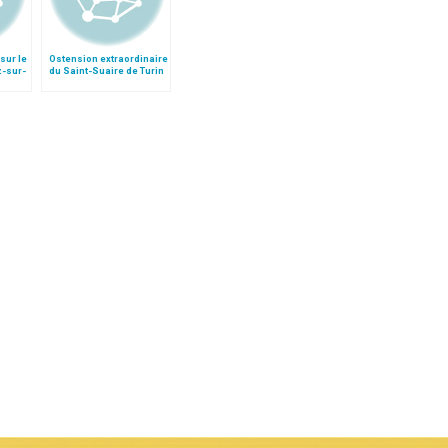
sur le
Ostension extraordinaire
z-sur-
du Saint-Suaire de Turin
en 2015