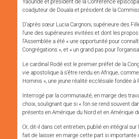
Yaoundé et président de la Conférence épiscop
coadjuteur de Douala et président de la Commiss
D’après sœur Lucia Cargnoni, supérieure des Fille
l’une des supérieures invitées et dont les propos
l’Assemblée a été « une opportunité pour connaît
Congrégations », et « un grand pas pour l’organisa
Le cardinal Rodé est le premier préfet de la Cong
vie apostolique à s’être rendu en Afrique, comm
Hominis », une jeune réalité ecclésiale fondée 
Interrogé par la communauté, en marge des travau
choix, soulignant que si « l’on se rend souvent d
présents en Amérique du Nord et en Amérique du S
Or, dit-il dans cet entretien, publié en intégral sur
fait de laisser en marge cette part si importante d