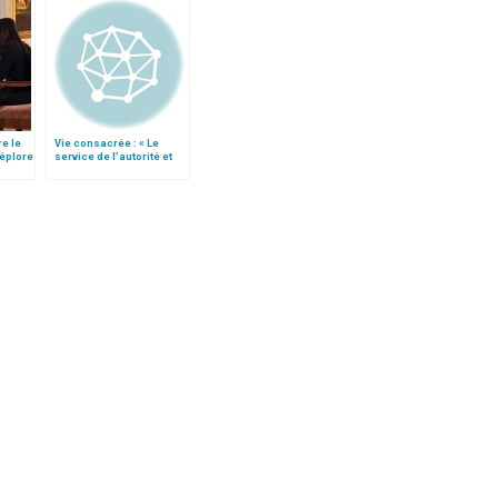
re le
Vie consacrée : « Le
déplore
service de l’autorité et
l’obéissance »