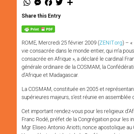
h
e
a
w
h
a
s
c
i
a
t
s
e
t
r
Share this Entry
s
e
b
t
e
A
n
o
e
p
g
o
r
p
e
k
r
ROME, Mercredi 25 février 2009 (
ZENIT.org
) – «
vie consacrée dans le monde entier, qui m’a pous
consacrée en Afrique », a déclaré le cardinal Fr
générale ordinaire de la COSMAM, la Confédérat
d’Afrique et Madagascar.
La COSMAM, constituée en 2005 et représentant e
supérieures majeurs, s’est réunie en assemblée du
Cet important rendez-vous pour les religieux d’A
Franc Rodé, préfet de la Congrégation pour les in
Mgr Eliseo Antonio Ariotti, nonce apostolique 