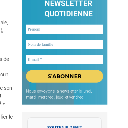
NEWSLETTER
QUOTIDIENNE
ale,
),
és de
roun.
de son
Nous envoyons la newsletter le lundi,
t
mardi, mercredi, jeudi et vendredi
 ».
ier le
SOUTENIR ZENIT