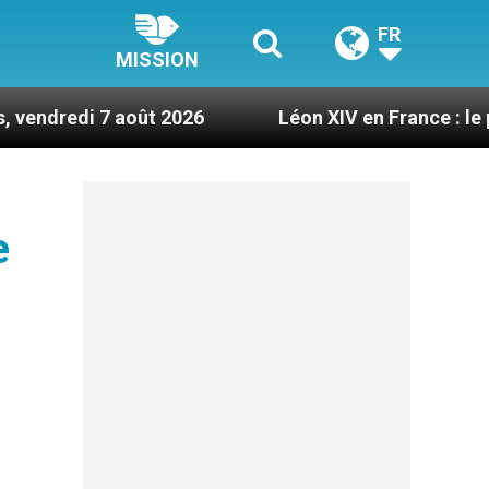
FR
MISSION
août 2026
Léon XIV en France : le programme dé
e