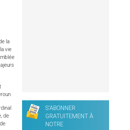
de la
la vie
semblée
ajeurs
t
eroun.
S'ABONNER
rdinal
e, de
GRATUITEMENT À
 de
NOTRE