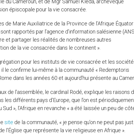
ale du Cameroun, et de Mgr Samuel Kléda, archevêque
ion épiscopale pour la vie consacrée.
s de Marie Auxiliatrice de la Province de l’Afrique Équatori
 sont rapportés par l’agence d’information salésienne (ANS
re et partager les réalités de nombreuses autres
tion de la vie consacrée dans le continent ».
régation pour les instituts de vie consacrée et les sociét
e il le confirme lui-même à la communauté « Redemptoris
à Rome dans les années 60 et aujourd’hui présente au Came
x de l’assemblée, le cardinal Rodé, explique les raisons 
ans les différents pays d’Europe, que l’on est périodiquemen
ud », l’Afrique en revanche « a été laissée un peu de côté
 le
site
de la communauté, « je pense qu’on ne peut pas justif
e l’Église que représente la vie religieuse en Afrique ».