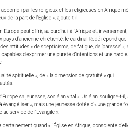
 accompli par les religieux et les religieuses en Afrique mé
de la part de l’Église », ajoute-t-il.
Europe peut offrir, aujourd’hui, à l’Afrique et, inversement,
x pays d’ancienne chrétienté, le cardinal Rodé répond que
es attitudes « de scepticisme, de fatigue, de ‘paresse’ », 
té, capables d’exprimer une pureté d’intentions et une hardi
e.
lité spirituelle », de « la dimension de gratuité » qui
autés.
e d’Europe sa jeunesse, son élan vital ». Un élan, souligne-t-il,
et à évangéliser », mais une jeunesse dotée d’« une grande f
e au service de l’Évangile ».
 certainement quand « l’Église en Afrique, consciente d’ell