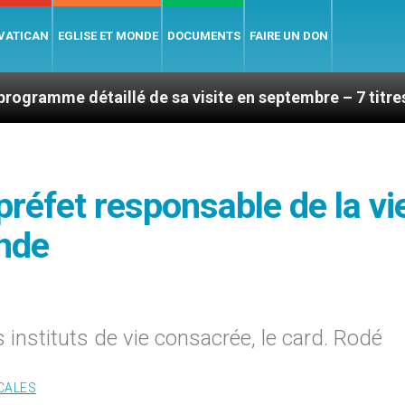
 VATICAN
EGLISE ET MONDE
DOCUMENTS
FAIRE UN DON
aillé de sa visite en septembre – 7 titres, vendredi 7 
réfet responsable de la vi
nde
 instituts de vie consacrée, le card. Rodé
CALES