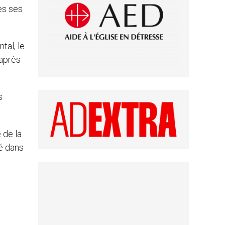
es ses
tal, le
’après
s
 de la
é dans