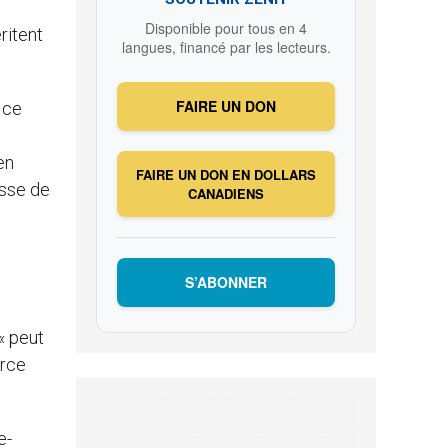
Disponible pour tous en 4
ritent
langues, financé par les lecteurs.
FAIRE UN DON
 ce
en
FAIRE UN DON EN DOLLARS
esse de
CANADIENS
S’ABONNER
 « peut
orce
e-