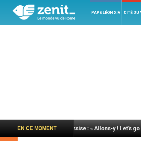
PAPE LÉON XIV
CITÉ DU
ée du pape à Assise : « Allons-y ! Let’s go ! »
Ni
EN CE MOMENT