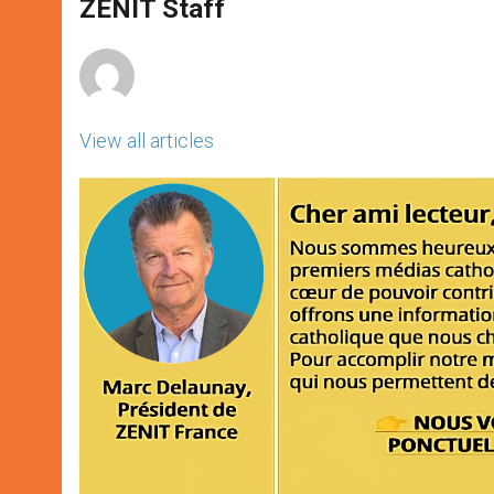
p
g
o
r
ZENIT Staff
p
e
k
r
View all articles