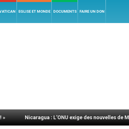
 VATICAN
EGLISE ET MONDE
DOCUMENTS
FAIRE UN DON
caragua : L’ONU exige des nouvelles de Mgr Mata