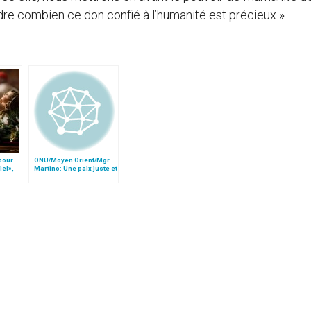
ndre combien ce don confié à l’humanité est précieux ».
 pour
ONU/Moyen Orient/Mgr
iel»,
Martino: Une paix juste et
Follo
la sécurité pour tous