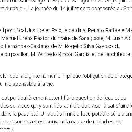
villon du Saint-Siège à l’Expo de Saragosse 2008 (14 juin-1
 durable ». La journée du 14 juillet sera consacrée au Sain
l pontifical Justice et Paix, le cardinal Renato Raffaele M
 Manuel Ureña Pastor, du maire de Saragosse, M. Juan Alb
lio Fernández-Castaño, de M. Rogelio Silva Gayoso, du
du pavillon, M. Wilfredo Rincón García, et de l’architecte
eler que la dignité humaine implique l’obligation de protége
 indispensable à la vie.
 est particulièrement attentif à la question de l’eau et du
s services qui y sont liés, at-il dit, doit viser à satisfaire 
 dans la pauvreté. Un accès limité à l’eau potable sûre a un
de personnes et est souvent la cause de maladies, de
mort ».