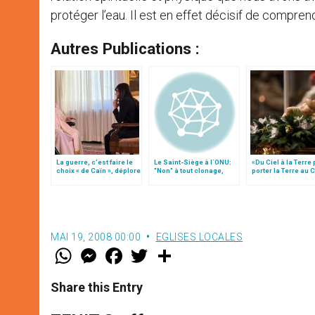
protéger l’eau. Il est en effet décisif de compre
Autres Publications :
La guerre, c’est faire le
Le Saint-Siège à l´ONU:
«Du Ciel à la Terre
choix « de Caïn », déplore
"Non" à tout clonage,
porter la Terre au C
le pape François
"oui" à la liberté de la
par Mgr Francesco 
science
MAI 19, 2008 00:00
EGLISES LOCALES
W
M
F
T
S
h
e
a
w
h
a
s
c
i
a
t
s
e
t
r
Share this Entry
s
e
b
t
e
A
n
o
e