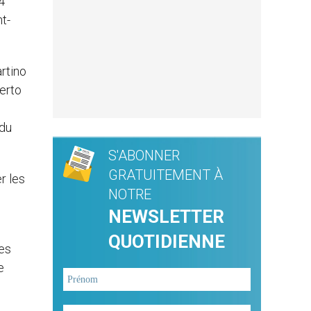
4
t-
artino
erto
 du
S'ABONNER
GRATUITEMENT À
r les
NOTRE
NEWSLETTER
QUOTIDIENNE
les
e