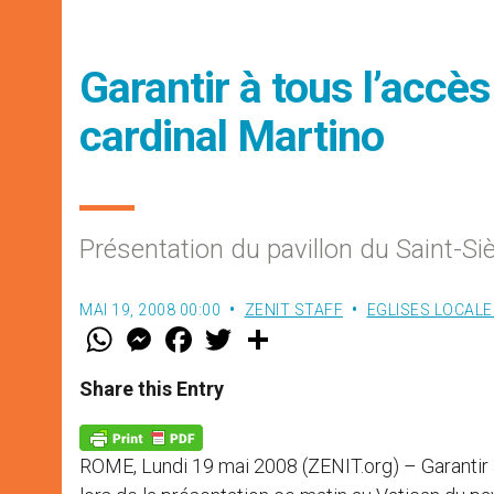
Garantir à tous l’accès
cardinal Martino
Présentation du pavillon du Saint-S
MAI 19, 2008 00:00
ZENIT STAFF
EGLISES LOCALE
W
M
F
T
S
h
e
a
w
h
a
s
c
i
a
t
s
e
t
r
Share this Entry
s
e
b
t
e
A
n
o
e
p
g
o
r
p
e
k
ROME, Lundi 19 mai 2008 (ZENIT.org) – Garantir à t
r