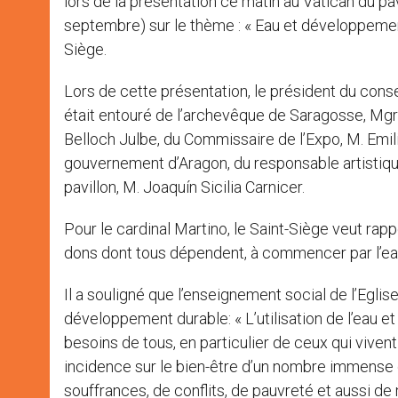
lors de la présentation ce matin au Vatican du pa
septembre) sur le thème : « Eau et développement
Siège.
Lors de cette présentation, le président du consei
était entouré de l’archevêque de Saragosse, Mgr
Belloch Julbe, du Commissaire de l’Expo, M. Emi
gouvernement d’Aragon, du responsable artistique 
pavillon, M. Joaquín Sicilia Carnicer.
Pour le cardinal Martino, le Saint-Siège veut rapp
dons dont tous dépendent, à commencer par l’eau,
Il a souligné que l’enseignement social de l’Eglise
développement durable: « L’utilisation de l’eau et de
besoins de tous, en particulier de ceux qui vivent
incidence sur le bien-être d’un nombre immense 
souffrances, de conflits, de pauvreté et aussi de 