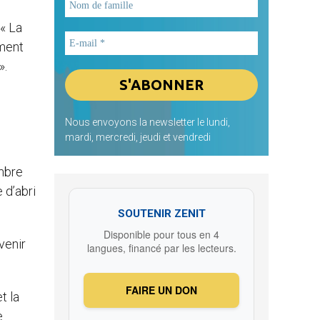
 « La
ement
».
Nous envoyons la newsletter le lundi,
mardi, mercredi, jeudi et vendredi
ombre
 d’abri
SOUTENIR ZENIT
Disponible pour tous en 4
venir
langues, financé par les lecteurs.
FAIRE UN DON
t la
e