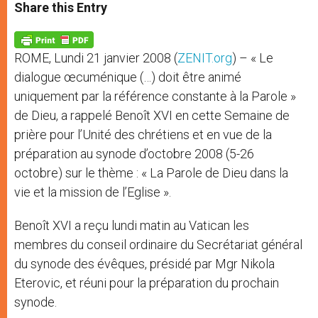
t
s
e
t
r
Share this Entry
s
e
b
t
e
A
n
o
e
p
g
o
r
p
e
k
ROME, Lundi 21 janvier 2008 (
ZENIT.org
) – « Le
r
dialogue œcuménique (…) doit être animé
uniquement par la référence constante à la Parole »
de Dieu, a rappelé Benoît XVI en cette Semaine de
prière pour l’Unité des chrétiens et en vue de la
préparation au synode d’octobre 2008 (5-26
octobre) sur le thème : « La Parole de Dieu dans la
vie et la mission de l’Eglise ».
Benoît XVI a reçu lundi matin au Vatican les
membres du conseil ordinaire du Secrétariat général
du synode des évêques, présidé par Mgr Nikola
Eterovic, et réuni pour la préparation du prochain
synode.