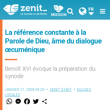
FR
MISSION
La référence constante à la
Parole de Dieu, âme du dialogue
œcuménique
Benoît XVI évoque la préparation du
synode
JANVIER 21, 2008 00:00
ZENIT STAFF
EGLISES
LOCALES
W
M
F
T
S
h
e
a
w
h
a
s
c
i
a