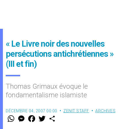
« Le Livre noir des nouvelles
persécutions antichrétiennes »
(III et fin)
Thomas Grimaux évoque le
fondamentalisme islamiste
DÉCEMBRE 04, 2007 00:00
ZENIT STAFF
ARCHIVES
W
M
F
T
S
h
e
a
w
h
a
s
c
i
a