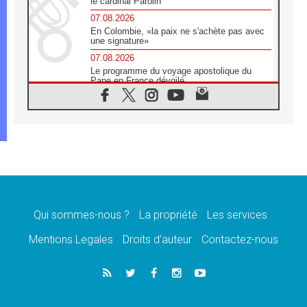
le cardinal Parolin
07.08.2026
En Colombie, «la paix ne s'achète pas avec
une signature»
07.08.2026
Le programme du voyage apostolique du
Pape en France dévoilé
07.08.2026
1ère Conférence continentale sur l'éducation
catholique en Afrique
07.08.2026
Un logo symbolique pour la venue du Pape
en France
07.08.2026
Cardinal Rossi: «La venue du Pape Léon en
Argentine est un hommage à François»
Qui sommes-nous ?
La propriété
Les services
07.08.2026
Hiroshima et Nagasaki, 81 ans après,
Mentions Legales
Droits d’auteur
Contactez-nous
lancement des «dix jours de prière pour la
paix»
06.08.2026
Préparatifs des JMJ 2027 à Séoul: «c'est
passionnant et l'impatience est immense!»
06.08.2026