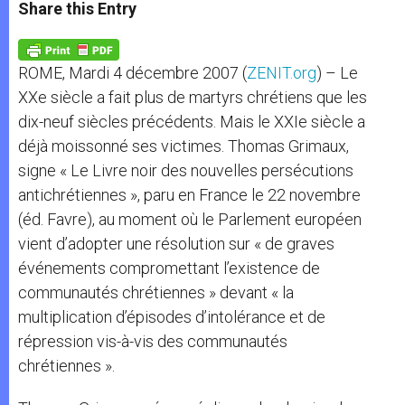
t
s
e
t
r
Share this Entry
s
e
b
t
e
A
n
o
e
p
g
o
r
p
e
k
ROME, Mardi 4 décembre 2007 (
ZENIT.org
) – Le
r
XXe siècle a fait plus de martyrs chrétiens que les
dix-neuf siècles précédents. Mais le XXIe siècle a
déjà moissonné ses victimes. Thomas Grimaux,
signe « Le Livre noir des nouvelles persécutions
antichrétiennes », paru en France le 22 novembre
(éd. Favre), au moment où le Parlement européen
vient d’adopter une résolution sur « de graves
événements compromettant l’existence de
communautés chrétiennes » devant « la
multiplication d’épisodes d’intolérance et de
répression vis-à-vis des communautés
chrétiennes ».